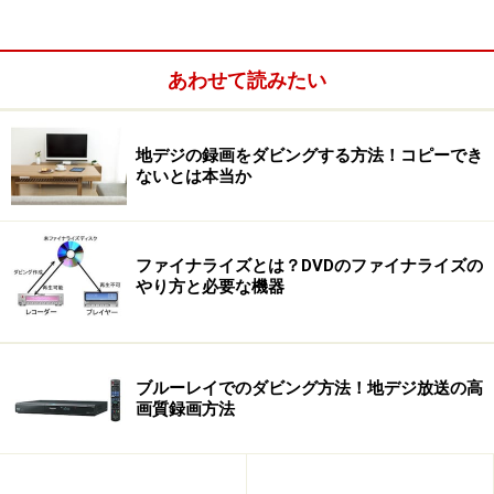
7. BD-Rの1/3以下のコストでHD録画をダビング
次ページではAVCREC変換モードとDVD収録可能時間な
あわせて読みたい
どについて説明していきます。
地デジの録画をダビングする方法！コピーでき
※記事内容は執筆時点のものです。最新の内容をご確認くださ
ないとは本当か
い。
次のページへ
1
/
5
ファイナライズとは？DVDのファイナライズの
やり方と必要な機器
ブルーレイでのダビング方法！地デジ放送の高
画質録画方法