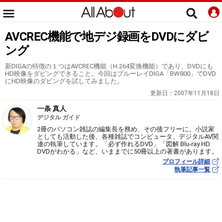
AVCREC機能で地デジ録画をDVDにダビ
ング
新DIGAの特徴の１つはAVCREC機能（H.264変換機能）であり、DVDにも
HD映像をダビングできること。今回はブルーレイDIGA「BW800」でDVD
にHD映像のダビングを試してみました。
更新日：
2007年11月18日
一条 真人
デジタル ガイド
2冊のパソコン雑誌の編集長を務め、その後フリーに。小説家
としても活動した後、各種雑誌でコンピュータ、デジタルAV関
連の執筆しています。「必ず作れるDVD」「図解 Blu-ray HD
DVDがわかる」など、いままでに50冊以上の著書があります。
プロフィール詳細
執筆記事一覧