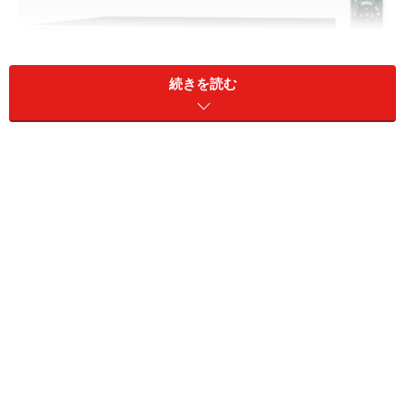
続きを読む
新ブルーレイDIGAの中位モデル「DMR-BW800」（オー
プン価格）。
■Contents
1. AVCRECの変換モードは３種類
2. AVCREC変換可能な場合とそうでない場合
3 柔軟性の高いDR録画だが
4. AVCREC録画ならHD録画を高速ダビング可能
5. HD録画専用のディスクフォーマット
6. AVCRECダビングの実際