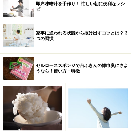
即席味噌汁を手作り！ 忙しい朝に便利なレシ
ピ
日々の汚れとりはクルクル、ピッ！
日々とびちる汚れは、ねり歯磨きや洗顔フォームなど。
家事に追われる状態から抜け出すコツとは？ 3
水滴に粘性の成分が混ざったものです。
つの習慣
これら汚れの形は、山型から、重みで下方向にしずく形
に流れかけている感じ。だから拭くときは、
汚れの下か
セルローススポンジで台ふきんの雑巾臭にさよ
らクルクルクルッと輪を描くように汚れの中心へ向かっ
うなら！使い方・特徴
て拭き、ピッと離し
ます。これが汚れとりの最短コー
ス。汚れてすぐなら、力を入れなくてもとれます。
仕上げはなるべく乾いた布（タオル）でサーっと拭きま
す。ピッ！の段階で筋が残っていても、サーッで力をこ
めればきれいになります。