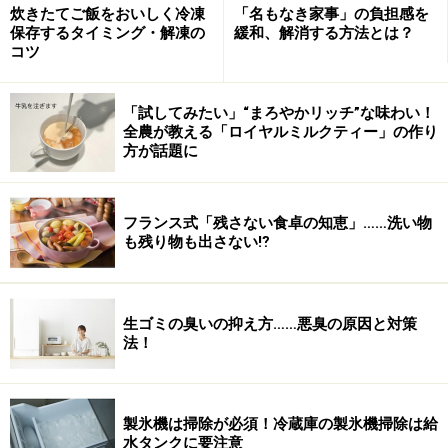
炊きたてご飯をおいしく冷凍
「名もなき家事」の負担感を
さて、次ページでは最短の作業でピカッとクリアな鏡に
保存するタイミング・解凍の
緩和、解消する方法とは？
コツ
する「拭き」「磨き」のテクニックをご紹介します！＞
＞次ページ
「試してみたい」“まろやかリッチ”な味わい！
全農が教える「ロイヤルミルクティー」の作り
※記事内容は執筆時点のものです。最新の内容をご確認くださ
い。
方が話題に
次のページへ
1
/
2
フランス式「残さない食卓の知恵」……洗い物
も残り物も出さない⁉
生ゴミの臭いの抑え方……悪臭の原因と対策
法！
製氷機は掃除が必須！冷蔵庫の製氷機掃除は給
水タンクに要注意