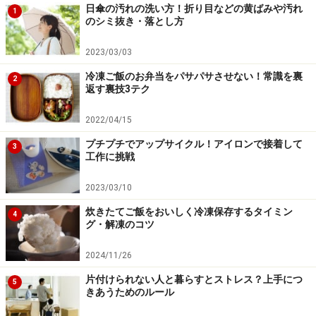
日傘の汚れの洗い方！折り目などの黄ばみや汚れ
1
のシミ抜き・落とし方
2023/03/03
冷凍ご飯のお弁当をパサパサさせない！常識を裏
2
返す裏技3テク
2022/04/15
プチプチでアップサイクル！アイロンで接着して
3
工作に挑戦
2023/03/10
炊きたてご飯をおいしく冷凍保存するタイミン
4
グ・解凍のコツ
2024/11/26
片付けられない人と暮らすとストレス？上手につ
5
きあうためのルール