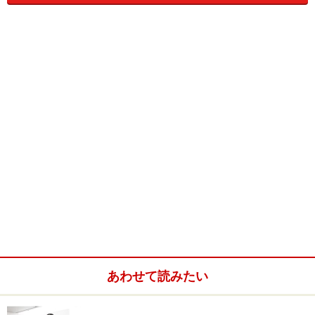
パウダールームの鏡はいつ磨く？
お掃除には休日にまとめてよいものと、ためるとかえっ
て手間がかかるものがあります。
ではパウダールームの鏡は？
鏡のおそうじは「汚れをとる」「磨く」と2つの作業に
わかれます。忙しいときは「磨く」は休日にまわしてよ
いと思います。
でも、歯磨きや洗顔のときにたいがい洗剤などが飛び散
りますので、汚れた部分だけは『
1日1枚ミニ古布
』の使
い捨て布で拭きとっておくと、こびりつきを防げます。
あわせて読みたい