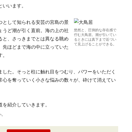
といいます。
つとして知られる安芸の宮島の景
ょうど潮が引く直前。海の上の社
悠然と、圧倒的な存在感で
佇む大鳥居。潮が引いてい
ると、さっきまでとは異なる眺め
るときには真下まで近づい
て見上げることができる。
、先ほどまで海の中に立っていた
す。
ました。そっと柱に触れ目をつむり、パワーをいただく
常心を奪っていく小さな悩みの数々が、砕けて消えてい
道を紹介していきます。
い。