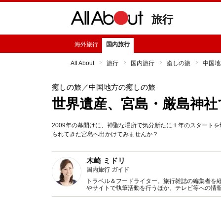
旅行
海外旅行
国内旅行
All About
旅行
国内旅行
癒しの旅
中国地
癒しの旅
／中国地方の癒しの旅
世界遺産、宮島・厳島神社
2009年の幕開けに、神聖な場所で気分新たに１年のスタート
られてきた宮島へ出かけてみませんか？
木崎 ミドリ
国内旅行 ガイド
トラベル＆フードライター。旅行雑誌の編集者を経
やサイトで執筆活動を行うほか、テレビ等への情
メ、絶景、島旅、それらを支える人々の取材など