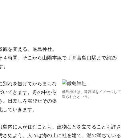
景観を変える、厳島神社。
そ４時間。そこから山陽本線でＪＲ宮島口駅まで約25
す。
に別れを告げてからまもな
づいてきます。舟の中から
厳島神社は、竜宮城をイメージして
造られたという。
う。日差しを浴びたその姿
化していきます。
は島内に人が住むことも、建物などを立てることも許さ
汚さぬよう、人々は海の上に社を建て、潮の満ちている