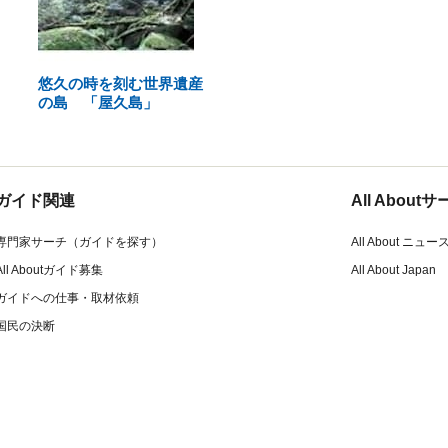
悠久の時を刻む世界遺産
の島 「屋久島」
ガイド関連
All Abou
専門家サーチ（ガイドを探す）
All About ニュー
All Aboutガイド募集
All About Japan
ガイドへの仕事・取材依頼
国民の決断