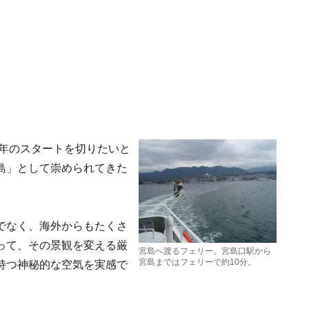
１年のスタートを切りたいと
島」として崇められてきた
でなく、海外からもたくさ
って、その景観を変える厳
宮島へ渡るフェリー。宮島口駅から
宮島まではフェリーで約10分。
持つ神秘的な空気を実感で