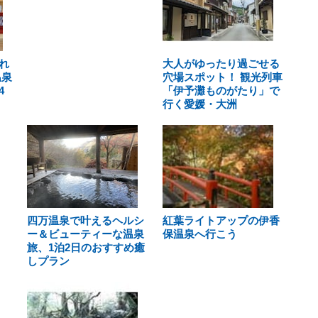
れ
大人がゆったり過ごせる
温泉
穴場スポット！ 観光列車
4
「伊予灘ものがたり」で
行く愛媛・大洲
四万温泉で叶えるヘルシ
紅葉ライトアップの伊香
ー＆ビューティーな温泉
保温泉へ行こう
旅、1泊2日のおすすめ癒
しプラン