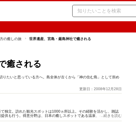
方の癒しの旅
世界遺産、宮島・厳島神社で癒される
で癒される
を切りたいと思っている方へ。島全体が古くから「神の住む島」として崇め
更新日：2008年12月28日
て独立。訪れた観光スポットは1000ヵ所以上。その経験を活かし、雑誌
報提供も行う。得意分野は、日本の癒しスポットである温泉、ホテル、グル
...続きを読む
。