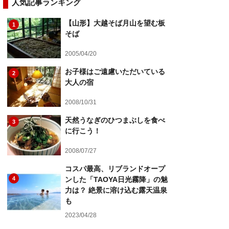
人気記事ランキング
【山形】大越そば月山を望む板
1
そば
2005/04/20
お子様はご遠慮いただいている
2
大人の宿
2008/10/31
天然うなぎのひつまぶしを食べ
3
に行こう！
2008/07/27
コスパ最高、リブランドオープ
4
ンした「TAOYA日光霧降」の魅
力は？ 絶景に溶け込む露天温泉
も
2023/04/28