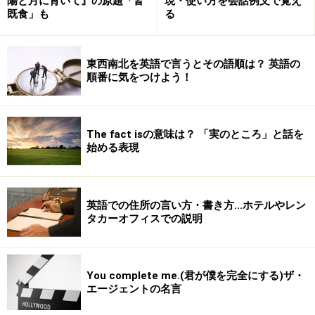
陽と月に背いて』の原題「皆
現・使い方を会話例文で覚え
既食」も
る
東西南北を英語で言うとその語順は？ 英語の
順番に気をつけよう！
The fact isの意味は？ 「実のところ」と話を
始める表現
英語での住所の言い方・書き方…ホテルやレン
タカーオフィスでの説明
You complete me.(君が僕を完全にする)ザ・
エージェントの名言