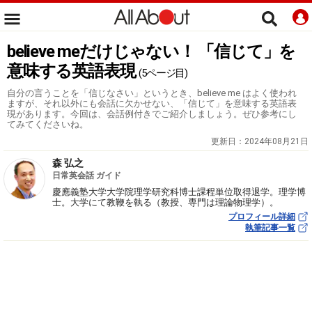
believe meだけじゃない！ 「信じて」を
意味する英語表現
(5ページ目)
自分の言うことを「信じなさい」というとき、believe me はよく使われ
ますが、それ以外にも会話に欠かせない、「信じて」を意味する英語表
現があります。今回は、会話例付きでご紹介しましょう。ぜひ参考にし
てみてくださいね。
更新日：
2024年08月21日
森 弘之
日常英会話 ガイド
慶應義塾大学大学院理学研究科博士課程単位取得退学。理学博
士。大学にて教鞭を執る（教授、専門は理論物理学）。
プロフィール詳細
執筆記事一覧