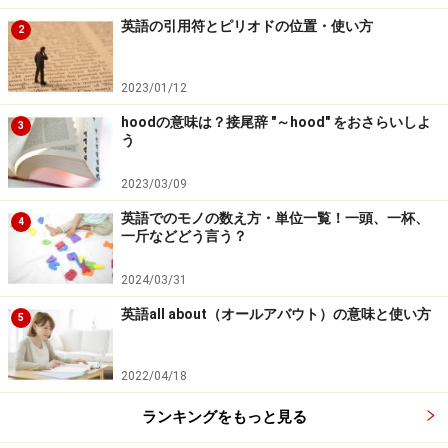
英語の引用符とピリオドの位置・使い方
2
2023/01/12
hoodの意味は？接尾辞 "～hood" をおさらいしよ
3
う
2023/03/09
英語でのモノの数え方・単位一覧！一頭、一杯、
4
一斤などどう言う？
2024/03/31
英語all about（オールアバウト）の意味と使い方
5
2022/04/18
ランキングをもっと見る