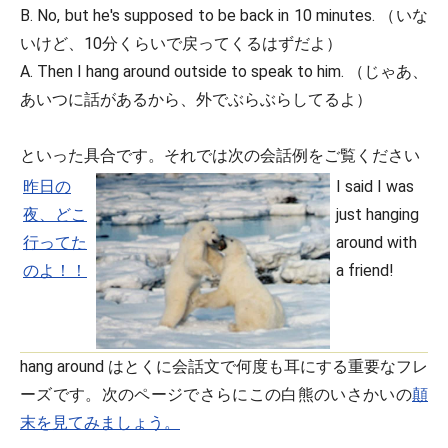
B. No, but he's supposed to be back in 10 minutes. （いな
いけど、10分くらいで戻ってくるはずだよ）
A. Then I hang around outside to speak to him. （じゃあ、
あいつに話があるから、外でぶらぶらしてるよ）
といった具合です。それでは次の会話例をご覧ください
昨日の
I said I was
夜、どこ
just hanging
行ってた
around with
のよ！！
a friend!
hang around はとくに会話文で何度も耳にする重要なフレ
ーズです。次のページでさらにこの白熊のいさかいの
顛
末を見てみましょう。