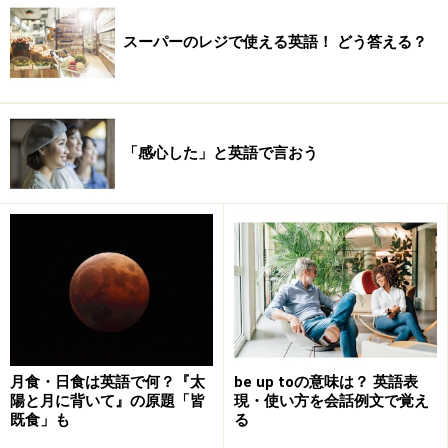
スーパーのレジで使える英語！ どう答える？
「感心した」と英語で言おう
月食・日食は英語で何？『太
be up toの意味は？ 英語表
陽と月に背いて』の原題「皆
現・使い方を会話例文で覚え
既食」も
る