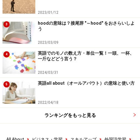
2023/01/12
hoodの意味は？接尾辞 "～hood" をおさらいしよ
3
う
2023/03/09
英語でのモノの数え方・単位一覧！一頭、一杯、
4
一斤などどう言う？
2024/03/31
英語all about（オールアバウト）の意味と使い方
5
2022/04/18
ランキングをもっと見る
>
>
>
>
All About
ビジネス・学習
スキルアップ
外国語学習