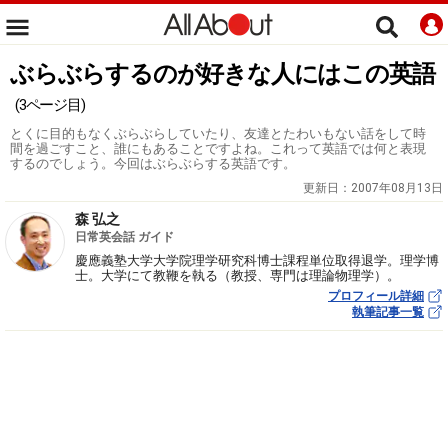
ぶらぶらするのが好きな人にはこの英語
(3ページ目)
とくに目的もなくぶらぶらしていたり、友達とたわいもない話をして時
間を過ごすこと、誰にもあることですよね。これって英語では何と表現
するのでしょう。今回はぶらぶらする英語です。
更新日：
2007年08月13日
森 弘之
日常英会話 ガイド
慶應義塾大学大学院理学研究科博士課程単位取得退学。理学博
士。大学にて教鞭を執る（教授、専門は理論物理学）。
プロフィール詳細
執筆記事一覧