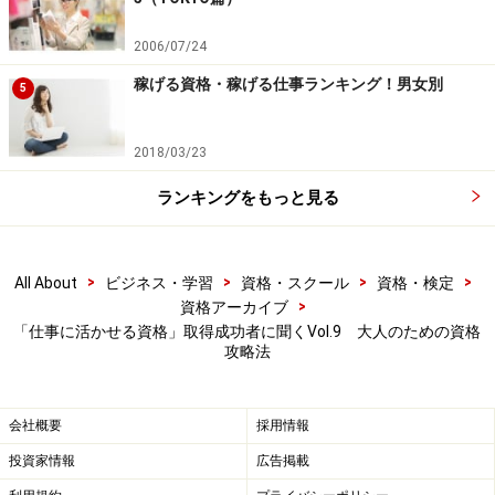
れますので、今やビジネスの場で欠かせない法律の知識
を身につけられるという点でも魅力的です。
2006/07/24
稼げる資格・稼げる仕事ランキング！男女別
5
加えて、私は40歳の時に転職をしているのですが、その
年齢で
収入アップになるような転職ができたのは、資格
2018/03/23
の存在によるところも大きかった
と思います。もちろん
資格だけではないと思いますが、現在の会社を含め、複
ランキングをもっと見る
数の会社からオファーがあったのも、資格のインパクト
に依るところが大きかったのではないかと思っていま
す。
>
>
>
>
All About
ビジネス・学習
資格・スクール
資格・検定
>
資格アーカイブ
「仕事に活かせる資格」取得成功者に聞くVol.9 大人のための資格
---なるほど・・・資格によって、「転職」という目に見
攻略法
える形での効果があったことはもちろんのこと、資格取
得までの勉強、取得後のスキルアップで新たな専門知識
会社概要
採用情報
が身につくことも、「資格」の大きなメリットというわ
投資家情報
広告掲載
けですね。