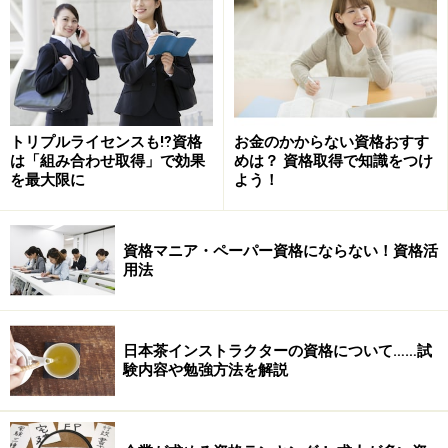
その後転職し、現在の仕事は外資系企業のスタッフ部門
トリプルライセンスも⁉資格
お金のかからない資格おすす
で、契約内容のレビュー、業務手続の制定と文書化、ノ
は「組み合わせ取得」で効果
めは？ 資格取得で知識をつけ
ウハウの体系化などを主な業務としています。
を最大限に
よう！
---最初に取得した資格は
「電気通信主任技術者」
で、36
資格マニア・ペーパー資格にならない！資格活
歳の時だったそうですね。その後3年間連続で
「情報処
用法
理システム監査技術者」「弁理士」
という難関資格を取
得されていますが、もともとこうした資格取得を目指さ
れたきっかけは何だったのでしょうか。
日本茶インストラクターの資格について……試
験内容や勉強方法を解説
ニャンチャロフ
この3つの中では、「情報処理システ
ム監査技術者」が仕事に直結した資格であり、まず取り