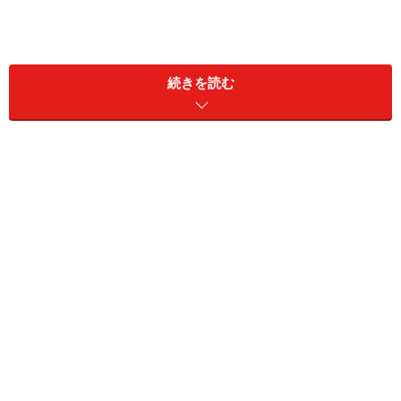
続きを読む
資格を活かした転職にも成功した経験を持つニャンチャ
ロフさんのお勧め勉強法とは？働きながら学びたいビジ
ネスパーソンは必見です！
◆インタビューINDEX◆
3年間連続で3つの難関資格取得に成功！
3年間連続で3つの難関資格取得に成功！
---これまでのご経歴、現在のお仕事について伺えます