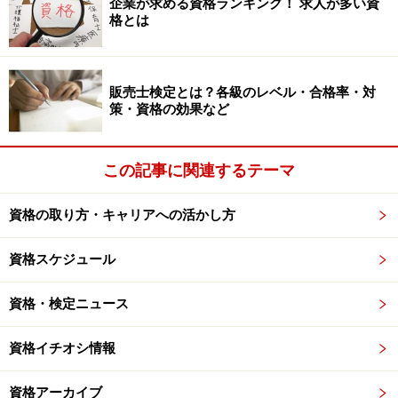
たかった資格です。ただ、学習スケジュールの関係で
企業が求める資格ランキング！ 求人が多い資
格とは
「電気通信主任技術者」が先になりました。ですので、
この順番には、特別な意味はありません。
販売士検定とは？各級のレベル・合格率・対
3つ目の「弁理士」ですが、私が弁理士資格の取得を考
策・資格の効果など
えた当時、ちょうどビジネスモデル特許が世間を騒がし
ていました。
この記事に関連するテーマ
金融業はシステムなくして成り立ちませんし、その優劣
が競争力を決める大きな要素ですから、ビジネスモデル
資格の取り方・キャリアへの活かし方
特許には関心を持たざるを得ませんでした。
資格を取ったからと言って、弁理士になって、特許出願
資格スケジュール
などの業務をすることは考えていませんでしたが、コン
ピュータ関係の知識と合わせて、「これからきっと役に
資格・検定ニュース
立つだろう」と思い資格取得を目指しました。
資格イチオシ情報
---いずれも難関資格ですが、特に「これは仕事に役に立
資格アーカイブ