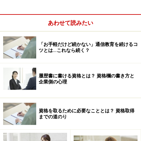
か？
ニャンチャロフ
（以下敬称略） 最初は金融機関のシス
あわせて読みたい
テム部門でシステムエンジニア（SE）をしていました。
主に、勘定系のオンラインシステム・・・皆さんがATM
「お手軽だけど続かない」通信教育を続けるコ
や窓口で入出金したり、お金を振り込んだりするときに
ツとは…これなら続く？
使われるシステムです・・・の面倒を見ていましたが、
最後の頃は、品質管理や内部監査といった業務の占める
割合が高くなっていきました。
履歴書に書ける資格とは？ 資格欄の書き方と
企業側の心理
資格を取るために必要なこととは？ 資格取得
までの道のり