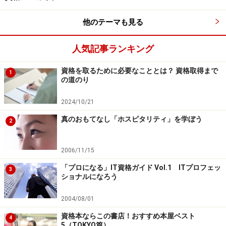
った」というものがあればご紹介いただけますか？ま
た、資格取得まで、資格取得後のエピソードなどがあれ
他のテーマも見る
ば、ぜひお聞きしたいのですが。
人気記事ランキング
ニャンチャロフ
まず、
資格を通じて様々な情報が得ら
資格を取るために必要なこととは？ 資格取得まで
れること
が、私にとって一番の「資格の価値」だと言え
1
の道のり
るでしょう。多くの情報チャネルを持つことは、仕事の
幅を広げる糧になると信じています。
2024/10/21
資格ごとでは、システム監査技術者について言えば、
真のおもてなし「ホスピタリティ」を学ぼう
2
「システム監査人協会」という団体があります。ここで
は、月次で勉強会を開いており、実務に役立つようなセ
2006/11/15
ミナーを受けることができるんです。これはとても勉強
「プロになる」IT資格ガイド Vol.1 ITプロフェッ
になります。
3
ショナルになろう
また弁理士について言えば、各種の勉強会に参加し、法
2004/08/01
改正、判例解説、民法・民訴法など、様々な情報が得ら
資格本ならこの書店！おすすめ本屋ベスト
4
5（TOKYO篇）