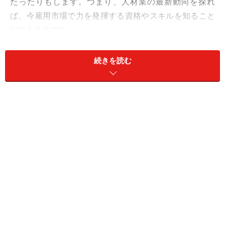
たったりもします。つまり、人材業の最新動向を探れ
ば、今雇用市場で力を発揮する資格やスキルを知ること
ができるのです。
今回、2004年7月、8月に発表された人材業各社のプレス
リリースや関連ニュースから見えてきた「要チェック資
続きを読む
格＆スキル」は下記の3つです！
◆人材業の動向から見えてきた要チェック資格＆スキル◆
・3DCAD CATIA V5
・SAP R／3
・公認会計士
→
人材業が注目する資格＆スキル「3DCAD CATIA V5 」
「SAP R／3」「公認会計士」、詳細は次ページで紹介し
ます！