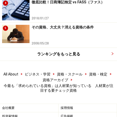
徹底比較！日商簿記検定 vs FASS（ファス）
4
2018/01/27
その資格、大丈夫？消える資格の条件
5
2008/05/28
ランキングをもっと見る
>
>
>
>
All About
ビジネス・学習
資格・スクール
資格・検定
>
資格アーカイブ
今最も「求められている資格」は人材業が知っている 人材業が注
目する要チェック資格
会社概要
採用情報
投資家情報
広告掲載