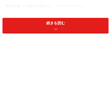
資格を取って勉強が終わり、ではありません。
むしろ、「資格を仕事に活かそう」と考えれば考えるほ
ど、重要なのは
「資格を取った後」
の勉強なのです。
続きを読む
▼
更新制度がある資格
「資格を取った後」も勉強する必要性が高い資格の代表
格が、「更新制度」がある資格です。
「更新制度」とは、数年に一回程度、試験を受けたり単
位認定を受けたりして「更新」しなければならない制度
です。
自動車の運転免許に似ていますね。
すなわち、資格を一度取得すれば永久に有効なのではな
く、その後も継続的に勉強や研究、実践を続ける必要が
あるわけです。これは、せっかく取った資格が「ペーパ