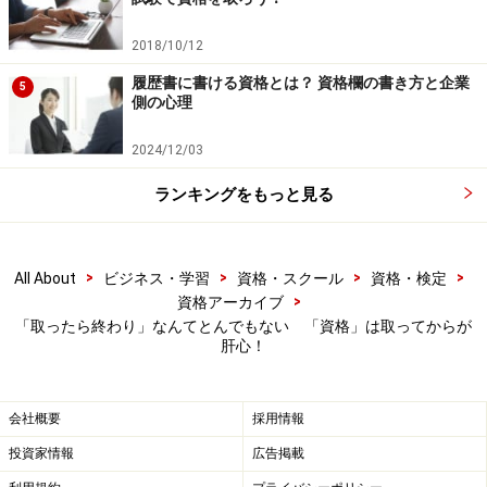
2018/10/12
履歴書に書ける資格とは？ 資格欄の書き方と企業
5
側の心理
2024/12/03
ランキングをもっと見る
>
>
>
>
All About
ビジネス・学習
資格・スクール
資格・検定
>
資格アーカイブ
「取ったら終わり」なんてとんでもない 「資格」は取ってからが
肝心！
会社概要
採用情報
投資家情報
広告掲載