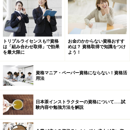
ましょう。「更新制度がない」というと楽そうに聞こえ
ますが、実はそうでもないんですよね…。
※記事内容は執筆時点のものです。最新の内容をご確認くださ
い。
トリプルライセンスも⁉資格
お金のかからない資格おすす
は「組み合わせ取得」で効果
めは？ 資格取得で知識をつけ
を最大限に
よう！
次のページへ
1
/
2
資格マニア・ペーパー資格にならない！資格活
用法
日本茶インストラクターの資格について……試
験内容や勉強方法を解説