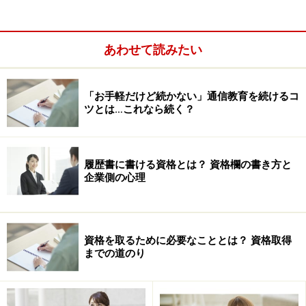
ー資格」化するのを避けるためのシステムとも言えるで
しょう。
あわせて読みたい
たとえば、私も持っている「
CDA（キャリア・デベロッ
プメント・アドバイザー）
」の例を挙げますと、「5年
「お手軽だけど続かない」通信教育を続けるコ
ツとは…これなら続く？
間で100ポイント」を獲得しないと資格を更新できない
ことになっています。
「ポイント」は、研修やセミナー、フォーラムなどに参
履歴書に書ける資格とは？ 資格欄の書き方と
加したり、論文をまとめたりすることで得ることができ
企業側の心理
るので、否が応でも積極的に自己啓発や学習を続けなけ
ればいけません。
つまりは、「資格取得後」の勉強を怠ると、せっかく取
資格を取るために必要なこととは？ 資格取得
った資格も白紙に戻ってしまうというのが、こうした
までの道のり
「更新制度」がある資格の特徴です。
→次のページで「更新制度がない資格」について見てみ