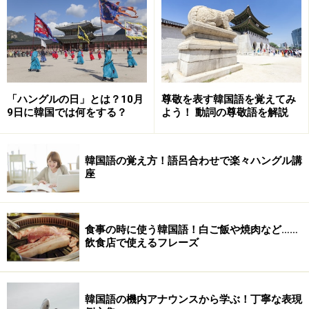
ます。長くて複雑な文章は、欲を出さないようにしてい
ます。
また、その俳優さんが、しゃべった瞬間、それと同じス
ピードで話せるように言ってみます。そうすれば、日常
「ハングルの日」とは？10月
尊敬を表す韓国語を覚えてみ
会話のスピードについていけるのでは、と思っていま
9日に韓国では何をする？
よう！ 動詞の尊敬語を解説
す。
教科書の例文を聴くというよりは、ドラマのセリフを言
韓国語の覚え方！語呂合わせで楽々ハングル講
座
えた方が実践的には役に立つかな、と。ドラマの中で
も、時代劇は難しいですね。自分が会社員なので、会社
が舞台のドラマがよく使えるセリフが多く出てくる気が
食事の時に使う韓国語！白ご飯や焼肉など……
します。
飲食店で使えるフレーズ
最近はじめたのですが、日記を書くのも勉強になります
ね。私は書くことが苦手なので、せめて日記で書く練習
韓国語の機内アナウンスから学ぶ！丁寧な表現