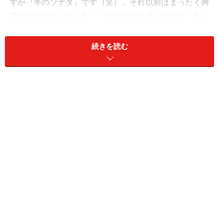
すが『冬のソナタ』です（笑）。それ以前はまったく興
味がありませんでした。このドラマをきっかけに、たく
さんの韓国ドラマを観ることになり、ドラマの挿入歌が
きっかけで、K-POPにまで興味が広がりました。
続きを読む
Q：なぜ韓国語の学習を始めようと思いましたか？
ドラマ『パリの恋人』を観たからです。どうしてもパ
ク・シニャンさんが話していることを理解したくて。い
つか会えるかもしれないし、会えたら話したい、その一
心でした。このドラマを観て、韓国語の学習を決心しま
した。逆に言うと、このドラマを観なかったら学習を始
めていなかったかも知れません。
Q：いつ韓国語の学習を始めましたか？