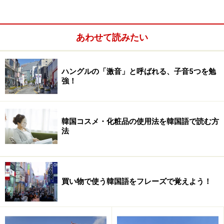
2005年の４月に
I.K.Bridge韓国語講座
に通い、まったくの
入門から勉強を開始しました。
あわせて読みたい
Q：いままでどのように勉強してきましたか？
ハングルの「激音」と呼ばれる、子音5つを勉
一週間に一度、スクールに通い、NHKラジオ講座の入門
強！
編を並行して勉強しました。ラジオ講座は一回の時間は
20分と短いですが、週４回勉強できるので、とても為に
なります。
韓国コスメ・化粧品の使用法を韓国語で読む方
法
もちろんドラマも勉強に取り入れています。「使える
な」 と思ったセリフはメモをします。難しいとハングル
では書けないので、まずカタカナで書き取って、後で辞
買い物で使う韓国語をフレーズで覚えよう！
書を引きます。日本語字幕は写しておいた方が、後で助
けになりますね。スペルが合っているかは、スクールに
行って先生に聞きます。それを、メモ帳に書き溜めてい