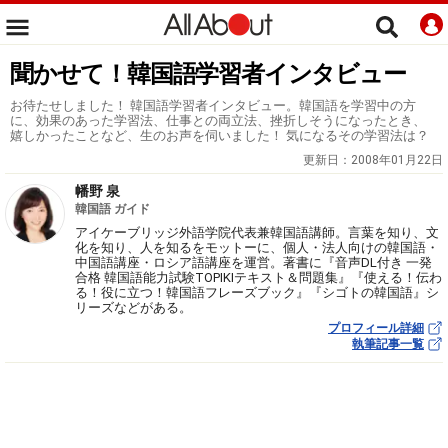
聞かせて！韓国語学習者インタビュー
お待たせしました！ 韓国語学習者インタビュー。韓国語を学習中の方
に、効果のあった学習法、仕事との両立法、挫折しそうになったとき、
嬉しかったことなど、生のお声を伺いました！ 気になるその学習法は？
更新日：
2008年01月22日
幡野 泉
韓国語 ガイド
アイケーブリッジ外語学院代表兼韓国語講師。言葉を知り、文
化を知り、人を知るをモットーに、個人・法人向けの韓国語・
中国語講座・ロシア語講座を運営。著書に『音声DL付き 一発
合格 韓国語能力試験TOPIKⅠテキスト＆問題集』『使える！伝わ
る！役に立つ！韓国語フレーズブック』『シゴトの韓国語』シ
リーズなどがある。
プロフィール詳細
執筆記事一覧