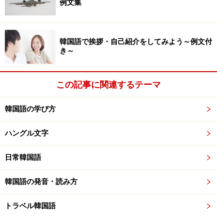
をしようと思います。単語の羅列でも良いので。こうい
例文集
うことしないと、本当に書く機会がなくなっちゃうんで
すよね。
韓国語で挨拶・自己紹介をしてみよう～例文付
き～
最も効果を感じた学習法は？ 仕事の忙しい永田さんが工
夫したこととは？ 次ページに続きます！
この記事に関連するテーマ
※記事内容は執筆時点のものです。最新の内容をご確認くださ
い。
韓国語の学び方
ハングル文字
次のページへ
1
/
3
日常韓国語
韓国語の発音・読み方
トラベル韓国語