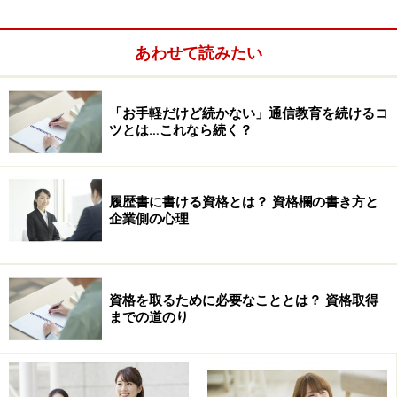
っており、単純に人類全体の平均値をとったようなかた
ちになっています。男性が女性に求めるものと、女性が
男性に求めるものって違いますもんねえ。
あわせて読みたい
ということで、実はこのランキングの「男性編」と「女
「お手軽だけど続かない」通信教育を続けるコ
性編」ってのがまた別にあるので、
次のページ
ではそれ
ツとは…これなら続く？
らをご紹介しますよ。（えっ？そっちを先に出せっ
て？）
履歴書に書ける資格とは？ 資格欄の書き方と
※記事内容は執筆時点のものです。最新の内容をご確認くださ
企業側の心理
い。
次のページへ
1
/
5
資格を取るために必要なこととは？ 資格取得
までの道のり