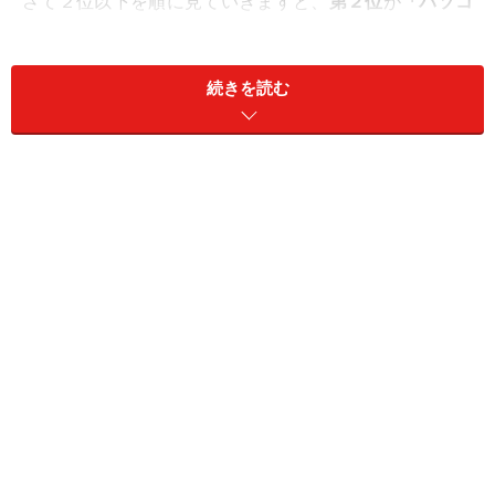
さて２位以下を順に見ていきますと、
第２位
が
「パソコ
ンに関連する資格・講座」
、
第３位
が
「料理・食品に関
連する資格・講座」
ですか。ふむふむ。10位くらいまで
続きを読む
の傾向としては、システムや士業などの専門的ビジネス
分野の資格が主流として並んでいるなか、料理やスポー
ツなどの趣味的な分野の資格がちょこちょこと顔を出し
ている感じですね。
ちなみに11位以下の資格については、goo本体の「
好き
な人が持っていて欲しい資格ランキング
」のほうで30位
まで掲載されています。気になるかたはぜひチェックし
てみてくださいね。
……と、ここへきて今さら言うのも何なんですが、このラ
ンキング、実は「男性」と「女性」の結果がひとまとめ
になっているため、男女の傾向がごっちゃになってしま