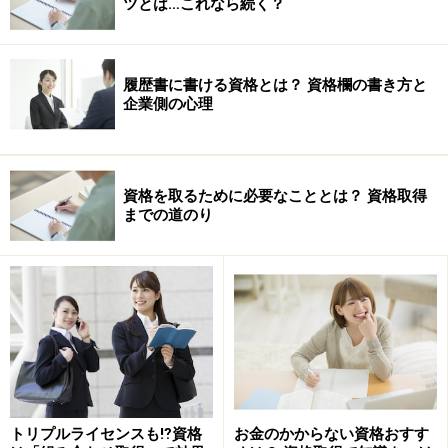
ツとは…これなら続く？
埼玉県鶴ヶ島市にある
日本ゴルフシステム社
が企画して
いる、
「キャ能検（全日本サービスキャディ職務能力検
定制度）」
がそれです。まだ資格試験自体も計画中なの
履歴書に書ける資格とは？ 資格欄の書き方と
ですが、来シーズンからは導入されるのではないでしょ
企業側の心理
うか？
同社では、この資格認定に先立って、キャディに対する
資格を取るために必要なこととは？ 資格取得
教育を行うティーチングキャスの育成も始めています。
までの道のり
まだ、埼玉西部エリアが活動の中心のようですが、この
動きが全国に広がってゆくと面白いと思います。ありそ
うでない資格なので、誰かが始めれば意外に早く拡大し
てゆくのかも知れません。
【関連リンク】
トリプルライセンスも⁉資格
お金のかからない資格おすす
趣味・スポーツ関連サイト