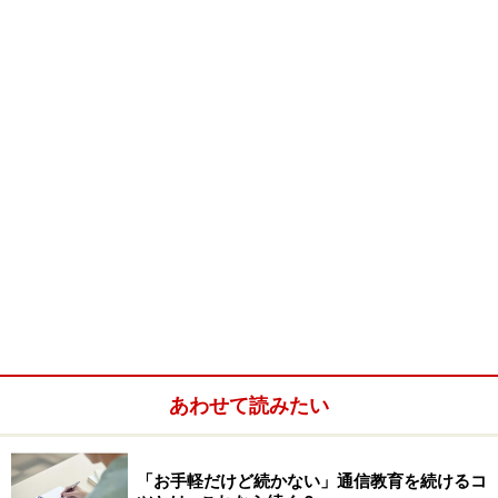
要と思われていないからではないでしょうか？しかし、
あながちそうとは言い切れないと思います。もしそうだ
としたら、プロゴルファーたちが、専属のキャディを高
給で迎える必要はないはずです。
実際に、一般のゴルフ客の中には、グリーン上でキャデ
ィに芝の向きやラインの状況について尋ねる人も多く居
ます。こういった質問に的確に答えられるかどうかは、
ゴルフ客の満足度に大きく影響すると思います。
それから、キャディの態度や人柄によって、その日のプ
レイの楽しさもやはり大きく影響されるのは周知の事実
です。ようするに一般ゴルファーにとって、どんなキャ
ディが付くかでプレイの内容も満足度も大きく変わって
くるのです。
あわせて読みたい
そこで、キャディの資質や技術・態度について、そのレ
ベルを認定しようという動きが出てきたのです。
「お手軽だけど続かない」通信教育を続けるコ