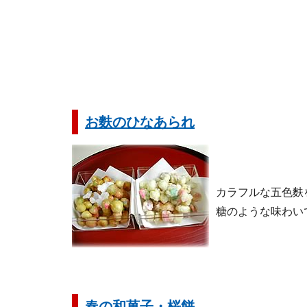
お麩のひなあられ
カラフルな五色麩
糖のような味わい
春の和菓子・桜餅