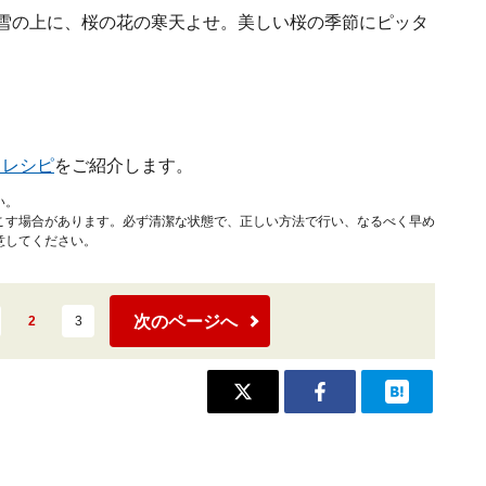
雪の上に、桜の花の寒天よせ。美しい桜の季節にピッタ
司レシピ
をご紹介します。
い。
こす場合があります。必ず清潔な状態で、正しい方法で行い、なるべく早め
意してください。
次のページへ
2
3