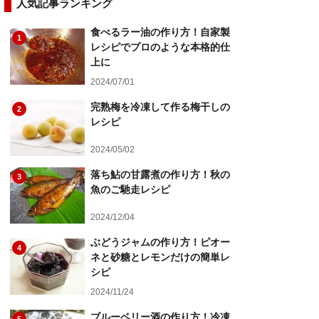
人気記事ランキング
食べるラー油の作り方！自家製
1
レシピでプロのような本格的仕
上に
2024/07/01
完熟梅を冷凍して作る梅干しの
2
レシピ
2024/05/02
落ち鮎の甘露煮の作り方！秋の
3
魚のご馳走レシピ
2024/12/04
ぶどうジャムの作り方！ピオー
4
ネと砂糖とレモンだけの簡単レ
シピ
2024/11/24
ブルーベリー酒の作り方！冷凍