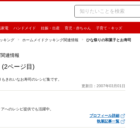
活家電
ハンドメイド
妊娠・出産
育児・赤ちゃん
子育て・キッズ
ッキング
ホームメイドクッキング関連情報
ひな祭りの和菓子とお寿司
グ関連情報
(2ページ目)
りもきれいなお寿司のレシピ集です。
更新日：2007年03月01日
ィアへのレシピ提供でも活躍中。
プロフィール詳細
執筆記事一覧