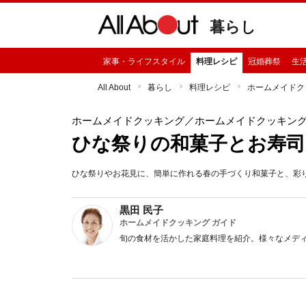
暮らし
家事・ライフスタイル
料理レシピ
冠婚葬祭
生
All About
暮らし
料理レシピ
ホームメイドク
ホームメイドクッキング
／ホームメイドクッキン
ひな祭りの和菓子とお寿司
ひな祭りやお花見に、簡単に作れる春の手づくり和菓子と、彩
黒田 民子
ホームメイドクッキング ガイド
旬の食材を活かした家庭料理を紹介。様々なメデ