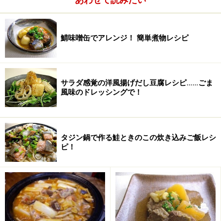
次のページへ
1
/
2
鯖味噌缶でアレンジ！ 簡単煮物レシピ
サラダ感覚の洋風揚げだし豆腐レシピ……ごま
風味のドレッシングで！
タジン鍋で作る鮭ときのこの炊き込みご飯レシ
ピ！