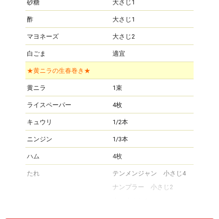
砂糖
大さじ1
酢
大さじ1
マヨネーズ
大さじ2
白ごま
適宜
★黄ニラの生春巻き★
黄ニラ
1束
ライスペーパー
4枚
キュウリ
1/2本
ニンジン
1/3本
ハム
4枚
たれ
テンメンジャン 小さじ4
ナンプラー 小さじ2
水 小さじ1
ピーナッツバター 小さじ2