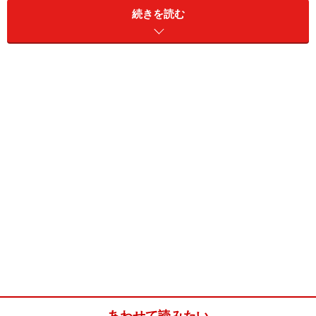
続きを読む
季節の付け合わせ野菜
適宜
★菜の花とマグロのカルパッチョ風★
菜の花
1束
マグロ
約250g
醤油
大さじ4
わさび
小さじ1
オリーブオイル
大さじ1
お好みで刻み海苔
適宜
(C）Apr..2004 Copyright & Photo. Tamiko Kuroda
※記事内容は執筆時点のものです。最新の内容をご確認くださ
い。
※衛生面および保存状態に起因して食中毒や体調不良を引き起こ
す場合があります。必ず清潔な状態で、正しい方法で行い、なる
べく早めにお召し上がりください。また、持ち運びの際は保存方
法に注意してください。
あわせて読みたい