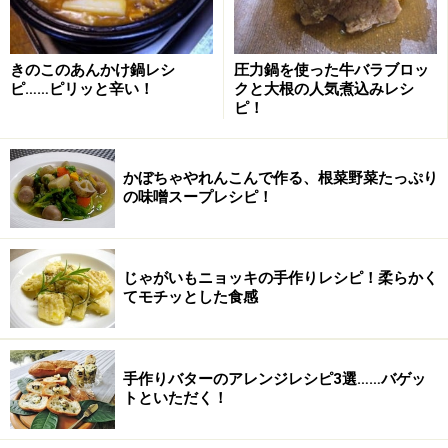
きのこのあんかけ鍋レシ
圧力鍋を使った牛バラブロッ
ピ……ピリッと辛い！
クと大根の人気煮込みレシ
ピ！
かぼちゃやれんこんで作る、根菜野菜たっぷり
の味噌スープレシピ！
じゃがいもニョッキの手作りレシピ！柔らかく
てモチッとした食感
手作りバターのアレンジレシピ3選……バゲッ
トといただく！