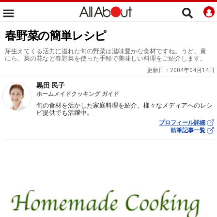
春野菜の簡単レシピ
芽生えてくる活力に溢れた旬の野菜は滋味豊かな食材ですね。うど、黄
にら、菜の花など春野菜を使った手軽で美味しい料理をご紹介します。
更新日：
2004年04月14日
黒田 民子
ホームメイドクッキング ガイド
旬の食材を活かした家庭料理を紹介。様々なメディアへのレシ
ピ提供でも活躍中。
プロフィール詳細
執筆記事一覧