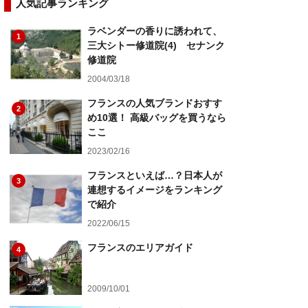
人気記事ランキング
ラベンダーの香りに誘われて、
1
三大シトー修道院(4) セナンク
修道院
2004/03/18
フランスの人気ブランドおすす
2
め10選！ 高級バッグを買うなら
ここ
2023/02/16
フランスといえば…？日本人が
3
連想するイメージをランキング
で紹介
2022/06/15
フランスのエリアガイド
4
2009/10/01