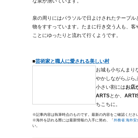
な泉が湧いています。
泉の周りにはパラソルで日よけされたテーブル
物をすすっています。たまに行き交う人も、客
ことにゆったりと流れて行くようです。
■
芸術家と職人に愛される美しい村
お城も小ぢんまり
やかしながらぶら
小さい割には
お店
ARTS
とか、
ARTI
ちこちに。
※記事内容は執筆時点のものです。最新の内容をご確認くださ
※海外を訪れる際には最新情報の入手に努め、「
外務省 海外
い。