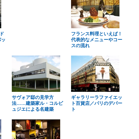
ド
フランス料理といえば！
バッ
代表的なメニューやコー
スの流れ
サヴォア邸の見学方
ギャラリーラファイエッ
法……建築家ル・コルビ
ト百貨店／パリのデパー
ュジエによる名建築
ト