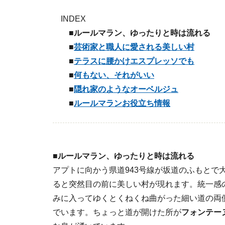
INDEX
■ルールマラン、ゆったりと時は流れる
■
芸術家と職人に愛される美しい村
■
テラスに腰かけエスプレッソでも
■
何もない、それがいい
■
隠れ家のようなオーベルジュ
■
ルールマランお役立ち情報
■ルールマラン、ゆったりと時は流れる
アプトに向かう県道943号線が坂道のふもとで
ると突然目の前に美しい村が現れます。統一感
みに入ってゆくとくねくね曲がった細い道の両
でいます。ちょっと道が開けた所が
フォンテー