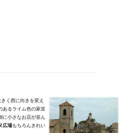
大きく西に向きを変え
のあるライム色の家並
側に小さなお店が並ん
ヌ広場
もちろんきれい