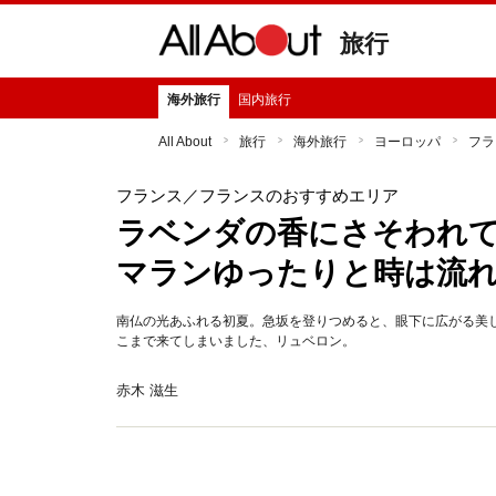
旅行
海外旅行
国内旅行
All About
旅行
海外旅行
ヨーロッパ
フラ
フランス
／フランスのおすすめエリア
ラベンダの香にさそわれて
マランゆったりと時は流
南仏の光あふれる初夏。急坂を登りつめると、眼下に広がる美
こまで来てしまいました、リュベロン。
赤木 滋生