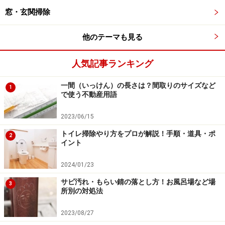
すよね。私もです。
窓・玄関掃除
ですので、ものすごーく平たく説明してしまいますと
他のテーマも見る
「重曹に似ているけど、もうちょっとアルカリ性の強い
物質」。
友達に説明するときには「重曹モドキの白い
人気記事ランキング
粉」と言ってしまうこともあります。「あ、重曹モドキ
なの？」と思えば、少しはとっつきやすく感じられるの
一間（いっけん）の長さは？間取りのサイズなど
1
で使う不動産用語
では？いかがでしょうか？（この「重曹に似ている、け
ど」の部分の詳細は次項に譲ります）
2023/06/15
トイレ掃除やり方をプロが解説！手順・道具・ポ
2
この「セスキ炭酸ソーダ」、水溶液のpHは9.8で、弱ア
イント
ルカリ性です。特徴は
「水に溶けやすい」
こと。比較的
2024/01/23
冷たい水にもサッと溶けます。
サビ汚れ・もらい錆の落とし方！お風呂場など場
3
所別の対処法
そして粉（白い結晶）状でも、水溶液でも、あまり臭い
は感じません。結晶はサラサラしていて、扱いやすく、
2023/08/27