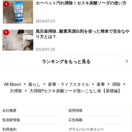
長い間保管していても揮発したり変色するなどの
変質も
カーペット汚れ掃除！セスキ炭酸ソーダの使い方
4
しにくい
のです。
2024/07/23
風呂釜掃除…酸素系漂白剤を使った簡単で安全なや
2:「セスキ炭酸ソーダ」と「重曹」の違い
5
り方とは？
って？
2024/01/25
ランキングをもっと見る
>
>
>
>
>
All About
暮らし
家事・ライフスタイル
家事
掃除
>
大掃除
大掃除!!セスキ炭酸ソーダ使いこなし術【基礎編】
「重曹」。最近ではいろいろなメーカーから、さまざまなグ
会社概要
採用情報
レードのものが売り出されています。ヘビーユーザーは10キ
ロ、20キロという単位で購入！ 手軽に試しに使ってみたい
投資家情報
広告掲載
なら100均ショップで調達しても。※この商品は「ダイソー」
で購入。※クリックすると「ダイソー」公式HPにジャンプし
利用規約
プライバシーポリシー