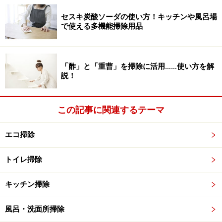
セスキ炭酸ソーダの使い方！キッチンや風呂場
で使える多機能掃除用品
「酢」と「重曹」を掃除に活用……使い方を解
「セスキ炭酸ソーダ」。いちばんメジャーなパッケージがこ
説！
の「アルカリウォッシュ」という商品のはず。※クリックす
ると「ケンコーコム」HPの商品ページにジャンプします
この記事に関連するテーマ
一般的に「セスキ炭酸ソーダ」といわれているのは
炭酸
水素ナトリウムと炭酸塩の複塩
で、「セスキ炭酸ナトリ
エコ掃除
ウム」「トロナ」「ウラオ」という呼ばれ方をされるこ
ともあるものです。
トイレ掃除
……なんて小難しい説明を「『セスキ炭酸ソーダ』なんて
キッチン掃除
初めて聞いた！」という方が聞いたら、即、意識が遠く
なって「もういいです」なんて言いたくなってしまいま
風呂・洗面所掃除