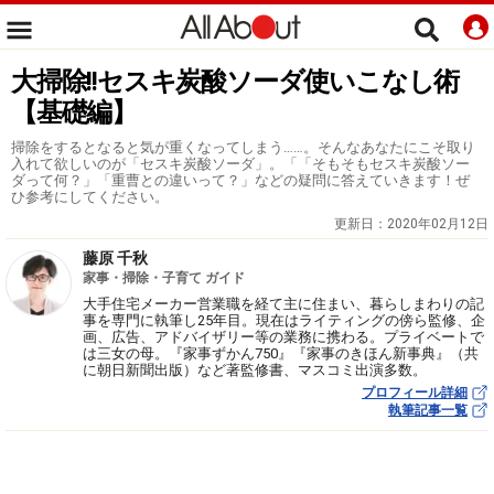
大掃除!!セスキ炭酸ソーダ使いこなし術
【基礎編】
掃除をするとなると気が重くなってしまう……。そんなあなたにこそ取り
入れて欲しいのが「セスキ炭酸ソーダ」。「「そもそもセスキ炭酸ソー
ダって何？」「重曹との違いって？」などの疑問に答えていきます！ぜ
ひ参考にしてください。
更新日：
2020年02月12日
藤原 千秋
家事・掃除・子育て ガイド
大手住宅メーカー営業職を経て主に住まい、暮らしまわりの記
事を専門に執筆し25年目。現在はライティングの傍ら監修、企
画、広告、アドバイザリー等の業務に携わる。プライベートで
は三女の母。『家事ずかん750』『家事のきほん新事典』（共
に朝日新聞出版）など著監修書、マスコミ出演多数。
プロフィール詳細
執筆記事一覧