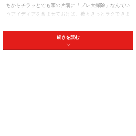
ちからチラッとでも頭の片隅に
「プレ大掃除」
なんてい
うアイディアを含ませておけば、後々きっとラクできま
すよー！
続きを読む
それでなくても、どんどん忙しくなる年の瀬。クリスマ
ス近辺では人寄せごとの計画がある方だって、少なくな
いことでしょう（ガイド記事
『「ホームパーティー向
き」な住まいの作り方』はこちらから
）。前もってお掃
除しておくに越したことありませんよね？