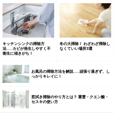
ない？ そんなの使うの面倒くさくない？ NO、NO、
NO！ 「セスキ炭酸ソーダ」は使い勝手最高、めちゃく
ちゃラクかつエコ！ ガイドは愛用してもう5年以上にな
ります。しかも、ガイド提唱のゆるゆる
「ロハそうじ」
における、伝家の宝刀的存在なんですよ。ずばり
使って
驚け！
です。
キッチンシンクの掃除方
冬の大掃除！ わざわざ掃除し
法……カビが発生しやすく不
なくていい場所3選
「セスキ炭酸ソーダ」にまつわるうんちくから使い勝手
衛生に傾きがち！
まで、【基礎編】【応用編】の2回に分けて、キッチリ
ご説明したいと思います。
お風呂の掃除方法を解説……頑張り過ぎず、し
っかりキレイに！
1:「セスキ炭酸ソーダ」って何？
窓拭き掃除のやり方とは？ 重曹・クエン酸・
セスキ炭酸ソーダ＝Na
CO
・NaHCO
・2H
O
2
3
3
2
セスキの使い方
sodium sesquicarbonate