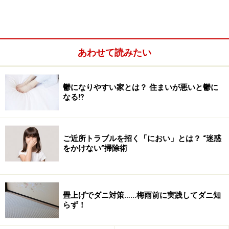
あわせて読みたい
そこで今回は、「プレ大掃除」に大活躍間違いナシの助
っ人
「セスキ炭酸ソーダ」
をピックアップし、ご紹介し
鬱になりやすい家とは？ 住まいが悪いと鬱に
たいと思います。
なる⁉
ご近所トラブルを招く「におい」とは？ “迷惑
をかけない”掃除術
「セスキ炭酸ソーダ」。最近はドラッグストアや100均ショ
ップで手軽に購入できます。この商品は「ダイソー」で購
入。※クリックすると「ダイソー」HPにジャンプします
畳上げでダニ対策……梅雨前に実践してダニ知
らず！
え？ セスキ……何その化学薬品くさいネーミングは。怖く