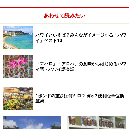
あわせて読みたい
ハワイといえば？みんながイメージする「ハワ
イ」ベスト10
「マハロ」「アロハ」の意味からはじめるハワ
イ語・ハワイ語会話
1ポンドの重さは何キロ？ 何g？便利な単位換
算術