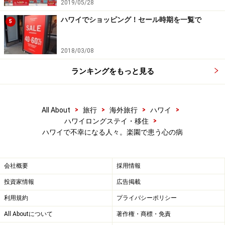
2019/05/28
ハワイでショッピング！セール時期を一覧で
5
2018/03/08
ランキングをもっと見る
>
>
>
>
All About
旅行
海外旅行
ハワイ
>
ハワイロングステイ・移住
ハワイで不幸になる人々。楽園で患う心の病
会社概要
採用情報
投資家情報
広告掲載
利用規約
プライバシーポリシー
All Aboutについて
著作権・商標・免責