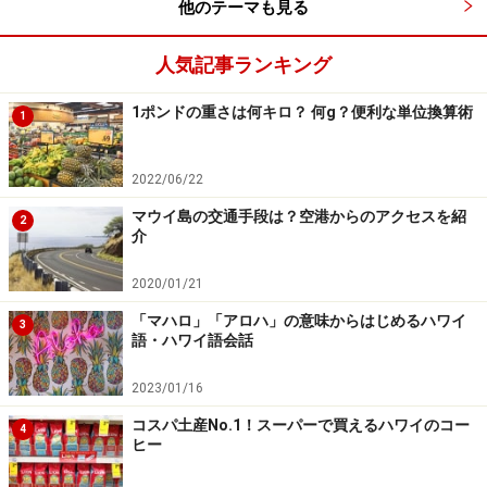
他のテーマも見る
人気記事ランキング
1ポンドの重さは何キロ？ 何g？便利な単位換算術
1
2022/06/22
マウイ島の交通手段は？空港からのアクセスを紹
2
介
2020/01/21
「マハロ」「アロハ」の意味からはじめるハワイ
3
語・ハワイ語会話
2023/01/16
コスパ土産No.1！スーパーで買えるハワイのコー
4
ヒー