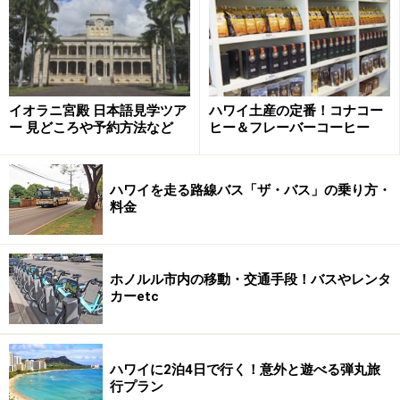
イオラニ宮殿 日本語見学ツア
ハワイ土産の定番！コナコー
ー 見どころや予約方法など
ヒー＆フレーバーコーヒー
ハワイを走る路線バス「ザ・バス」の乗り方・
料金
ホノルル市内の移動・交通手段！バスやレンタ
カーetc
ハワイに2泊4日で行く！意外と遊べる弾丸旅
行プラン