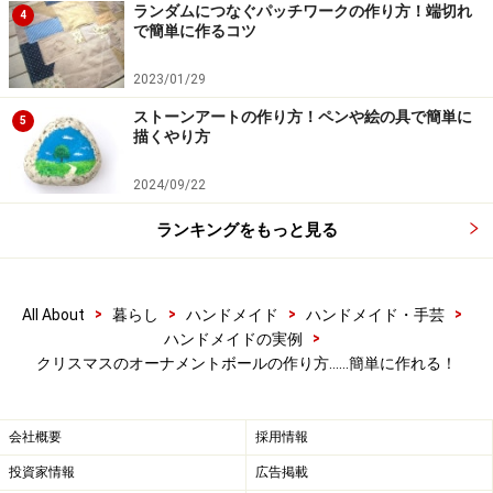
ランダムにつなぐパッチワークの作り方！端切れ
4
で簡単に作るコツ
2023/01/29
ストーンアートの作り方！ペンや絵の具で簡単に
5
描くやり方
【手順5】
2024/09/22
全て貼り終えれば、のりを乾燥させます。
ランキングをもっと見る
>
>
>
>
All About
暮らし
ハンドメイド
ハンドメイド・手芸
>
ハンドメイドの実例
クリスマスのオーナメントボールの作り方……簡単に作れる！
【手順6】
ボールの頭部に付ける、リボンを準備します。リボンで
輪を作り、その中心をリボンで包み、後ろを少し縫って
会社概要
採用情報
固定させます。
投資家情報
広告掲載