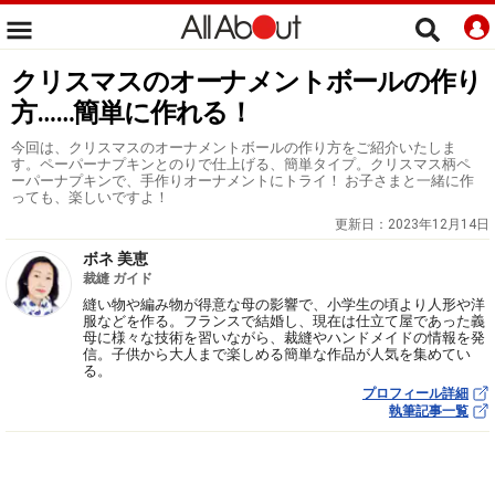
クリスマスのオーナメントボールの作り
方……簡単に作れる！
今回は、クリスマスのオーナメントボールの作り方をご紹介いたしま
す。ペーパーナプキンとのりで仕上げる、簡単タイプ。クリスマス柄ペ
ーパーナプキンで、手作りオーナメントにトライ！ お子さまと一緒に作
っても、楽しいですよ！
更新日：
2023年12月14日
ボネ 美恵
裁縫 ガイド
縫い物や編み物が得意な母の影響で、小学生の頃より人形や洋
服などを作る。フランスで結婚し、現在は仕立て屋であった義
母に様々な技術を習いながら、裁縫やハンドメイドの情報を発
信。子供から大人まで楽しめる簡単な作品が人気を集めてい
る。
プロフィール詳細
執筆記事一覧