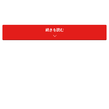
続きを読む
ツリーに飾るのが、ワクワクしそう！
ボールのサイズはお好みですが、ガイドは直径7センチと9
センチを使用しました
難易度：★★☆☆☆
【準備するもの】
■ボール型の発泡スチロール
■ペーパーナプキン
■のり
■はさみ