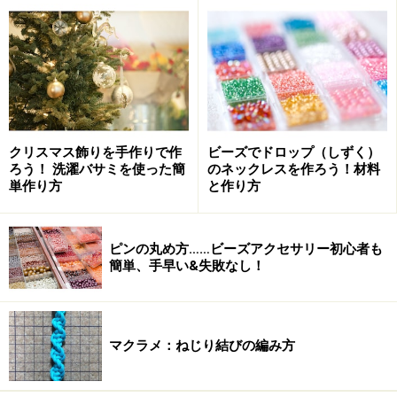
クリスマス飾りを手作りで作
ビーズでドロップ（しずく）
ろう！ 洗濯バサミを使った簡
のネックレスを作ろう！材料
好きな柄のペーパーで、デコレーションを
単作り方
と作り方
楽しもう
ピンの丸め方……ビーズアクセサリー初心者も
簡単、手早い&失敗なし！
【手順1】
ペーパーナプキンの、表面の印刷されてある面1枚だけ
マクラメ：ねじり結びの編み方
を、そっとはがします。柄の印刷されたペーパーナプキ
ンは、通常3枚ほど重なっていますが、今回は表面の印