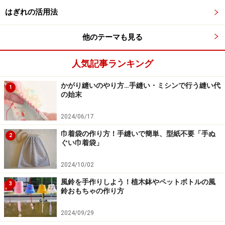
はぎれの活用法
カットしたペーパーに、破かないようにのりを塗り、ボ
ール型に貼っていきます。のりは少なすぎると貼れない
他のテーマも見る
し、多すぎるとベタベタするので、適量を塗るよう気を
つけます。
人気記事ランキング
かがり縫いのやり方…手縫い・ミシンで行う縫い代
1
の始末
ナプキンの柄を上手く利用して、仕上げて
いきましょう
2024/06/17
巾着袋の作り方！手縫いで簡単、型紙不要「手ぬ
2
ぐい巾着袋」
2024/10/02
【手順4】
風鈴を手作りしよう！植木鉢やペットボトルの風
3
鈴おもちゃの作り方
今回は、ボール全体にペーパーを貼った後に、さらに使
用したいモチーフを切り取ったものを、重ねて貼り合せ
2024/09/29
ました。