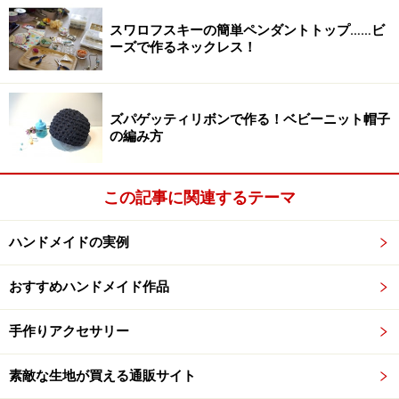
刷された面だけを使用します。とても薄いので、破かな
スワロフスキーの簡単ペンダントトップ……ビ
ーズで作るネックレス！
いように気をつけてください。
ズパゲッティリボンで作る！ベビーニット帽子
の編み方
【手順2】
この記事に関連するテーマ
表面の一枚を、ボール型に貼りやすいように、適当な大
きさにカットします。使用したい柄があれば、その部分
ハンドメイドの実例
もカットします。
おすすめハンドメイド作品
手作りアクセサリー
素敵な生地が買える通販サイト
【手順3】