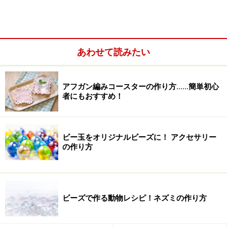
■リボン など
今回は、発泡スチロールに貼り合せる紙がとても薄いの
あわせて読みたい
で、普通のスティックのりを使用しました。デコパージ
ュ用ののり（ケマージュなど）をお持ちの方は、そちら
で試されると、仕上がりがよりきれいです。今回は使用
アフガン編みコースターの作り方……簡単初心
者にもおすすめ！
しませんが、接着剤など（種類にもよりますが）、発泡
スチロールを溶かしてしまう場合もあるので、何かの機
会に使用する場合は気をつけてくださいね。
ビー玉をオリジナルビーズに！ アクセサリー
の作り方
ビーズで作る動物レシピ！ネズミの作り方