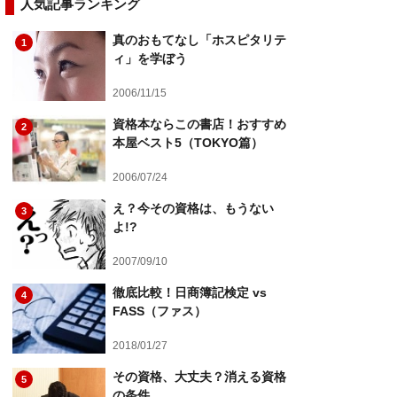
人気記事ランキング
真のおもてなし「ホスピタリテ
1
ィ」を学ぼう
2006/11/15
資格本ならこの書店！おすすめ
2
本屋ベスト5（TOKYO篇）
2006/07/24
え？今その資格は、もうない
3
よ!?
2007/09/10
徹底比較！日商簿記検定 vs
4
FASS（ファス）
2018/01/27
その資格、大丈夫？消える資格
5
の条件