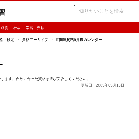
習
・経営
社会
学習・受験
格・検定
資格アーカイブ
IT関連資格5月度カレンダー
ー
介します。自分に合った資格を選び受験してください。
更新日：2005年05月15日