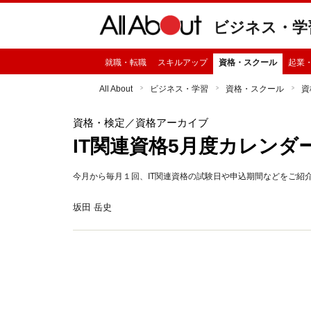
ビジネス・学
就職・転職
スキルアップ
資格・スクール
起業
All About
ビジネス・学習
資格・スクール
資
資格・検定
／資格アーカイブ
IT関連資格5月度カレンダ
今月から毎月１回、IT関連資格の試験日や申込期間などをご紹
坂田 岳史