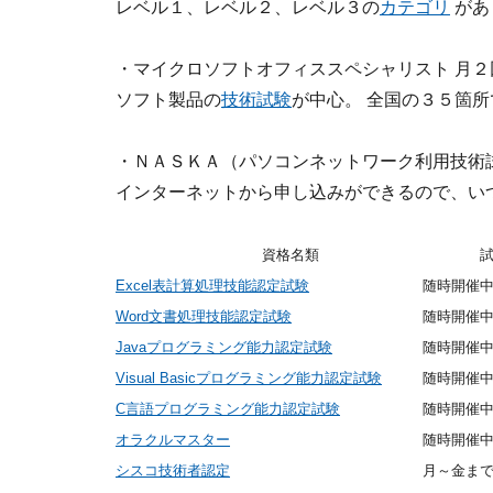
レベル１、レベル２、レベル３の
カテゴリ
があ
・マイクロソフトオフィススペシャリスト 月
ソフト製品の
技術試験
が中心。 全国の３５箇
・ＮＡＳＫＡ（パソコンネットワーク利用技術
インターネットから申し込みができるので、い
資格名類
Excel表計算処理技能認定試験
随時開催
Word文書処理技能認定試験
随時開催
Javaプログラミング能力認定試験
随時開催
Visual Basicプログラミング能力認定試験
随時開催
C言語プログラミング能力認定試験
随時開催
オラクルマスター
随時開催
シスコ技術者認定
月～金ま