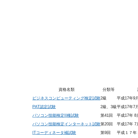
資格名類
分類等
ビジネスコンピューティング検定試験
2級
平成17年9
PAT認定試験
2級、3級
平成17年7
パソコン技能検定II種試験
第41回
平成17年 8
パソコン技能検定インターネット試験
第20回
平成17年 7
ITコーディネータ補試験
第9回
平成１７年