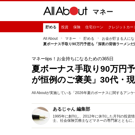
マネー
貯める
投資
保険
住宅ローン
クレジットカー
All About
マネー
貯める
お金が貯まる人にな
夏ボーナス手取り90万円予想も「深夜の背徳ラーメンだ
マネーtips！お金持ちになるための365日
夏ボーナス手取り90万円
が恒例のご褒美」30代・
All Aboutが実施している「2026年夏のボーナスに関する
あるじゃん 編集部
1995年に創刊し、2012年に休刊した月刊の投
士、社会保険労務士などマネーの専門家とともに
新トピックス、おトク・節約コラムなど、役立つ