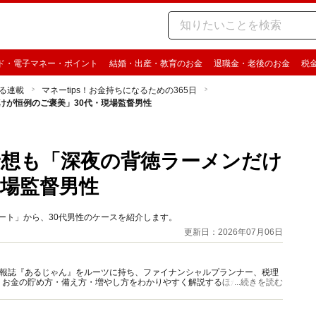
ド・電子マネー・ポイント
結婚・出産・教育のお金
退職金・老後のお金
税
る連載
マネーtips！お金持ちになるための365日
けが恒例のご褒美」30代・現場監督男性
予想も「深夜の背徳ラーメンだけ
現場監督男性
アンケート」から、30代男性のケースを紹介します。
更新日：2026年07月06日
資情報誌『あるじゃん』をルーツに持ち、ファイナンシャルプランナー、税理
、お金の貯め方・備え方・増やし方をわかりやすく解説するほか、マネー最
...続きを読む
情報を発信しています。