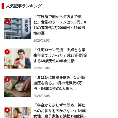
人気記事ランキング
「市役所で朝から夕方まで涼
1
む。食堂のラーメンは500円」8
月の電気代1万2000円・69歳男
性の夏
2026/08/03
「住宅ローン完済、夫婦とも厚
2
生年金でよかった」月2万円貯金
する68歳男性の年金生活
2026/08/06
「夏は朝に白湯を飲み、1日4回
3
血圧を測る」8月の電気代3万
円・84歳女性の1人暮らし
2026/08/05
「年金から少しずつ貯め、神社
4
へのお参りを欠かさない」64歳
女性、息子家族と浜松1泊総額6