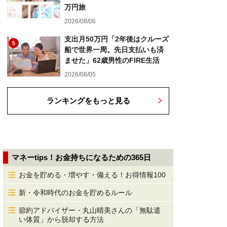
万円旅
2026/08/06
支出月50万円「2年後はクルーズ
5
船で世界一周。先日支払いも済
ませた」62歳男性のFIRE生活
2026/08/05
ランキングをもっと見る
マネーtips！お金持ちになるための365日
お金を貯める・増やす・備える！お得情報100
新・令和時代のお金を貯めるルール
節約アドバイザー・丸山晴美さんの「無駄遣
い体質」から脱却する方法