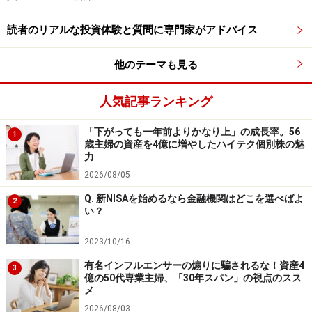
な運用資金をより高い利回りで運用できる可能性があり
読者のリアルな投資体験と質問に専門家がアドバイス
ます。
もちろん保険販売や市場環境など、業績を左右する要因
他のテーマも見る
は数多くあります。それでも、金利上昇局面では保険会
人気記事ランキング
社全体が注目されやすく、金利の動きを投資のヒントと
して考えるなら、一度は確認しておきたい企業です。
「下がっても一年前よりかなり上」の成長率。56
1
歳主婦の資産を4億に増やしたハイテク個別株の魅
力
東京センチュリー＜8439＞
2026/08/05
東京センチュリー＜8439＞は総合リース会社大手です。
Q. 新NISAを始めるなら金融機関はどこを選べばよ
2
設備機器のリースに加え、自動車、航空機、不動産、環
い？
境・再生可能エネルギーなど幅広い分野で事業を展開し
2023/10/16
ています。
有名インフルエンサーの煽りに騙されるな！資産4
3
リース会社は企業の設備投資を支える役割を担っていま
億の50代専業主婦、「30年スパン」の視点のスス
メ
す。景気回復によって設備投資が活発になれば、新たな
2026/08/03