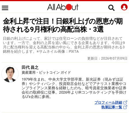
金利上昇で注目！日銀利上げの恩恵が期
待される9月権利の高配当株・3選
日銀の利上げによって、家計では住宅ローンの負担増などが注目されて
います。一方で、金利の上昇を追い風にできる企業もあります。今回は9
月に配当権利を迎える高配当株の中から、金利上昇の恩恵が期待される3
銘柄を紹介します。※サムネイル画像：PIXTA
更新日：
2026年07月09日
田代 昌之
資産運用・ビットコイン ガイド
1979年生まれ、中央大学文学部卒業。新光証券（現みずほ証
券）やシティバンク、投資助言会社などでアナリスト業務やコ
ンプライアンス業務を経験したのち、暗号資産交換業者や証券
会社の取締役に従事。2026年よりIRコンサルティングを手掛け
るU's企画に参画。
プロフィール詳細
執筆記事一覧