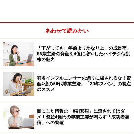
あわせて読みたい
「下がっても一年前よりかなり上」の成長率。
56歳主婦の資産を4億に増やしたハイテク個別
株の魅力
もちろん、利上げだけで業績が決まるわけではありませ
ん。それでも、金利の変化によって収益環境が改善しや
有名インフルエンサーの煽りに騙されるな！資
すい業種があることは知っておきたいポイントです。
産4億の50代専業主婦、「30年スパン」の視点
のススメ
今回は、9月に配当の権利確定がある銀行、保険、リー
スという3つの業種から、それぞれ代表的な高配当株を
紹介します。
目にした情報の「8割悲観」に流されてはダ
メ！資産4億円の専業主婦が鳴らす「成功者妄
信」への警鐘
【注目の株主優待と配当＆優待利回りをショート動画で
解説】