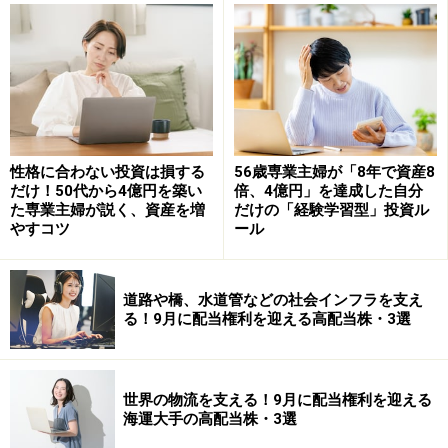
性格に合わない投資は損する
56歳専業主婦が「8年で資産8
だけ！50代から4億円を築い
倍、4億円」を達成した自分
た専業主婦が説く、資産を増
だけの「経験学習型」投資ル
やすコツ
ール
三菱UFJフィナンシャル・グループ＜8306
＞
道路や橋、水道管などの社会インフラを支え
る！9月に配当権利を迎える高配当株・3選
三菱UFJフィナンシャル・グループ＜8306＞は、国内最
大の金融グループです。銀行だけでなく、信託銀行、証
券、カード事業など幅広い金融サービスを展開していま
世界の物流を支える！9月に配当権利を迎える
す。
海運大手の高配当株・3選