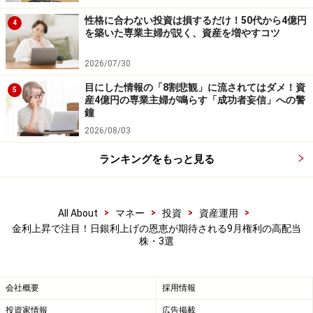
リース需要につながる可能性があります。
性格に合わない投資は損するだけ！50代から4億円
4
を築いた専業主婦が説く、資産を増やすコツ
また、契約期間が長い事業が多く、安定した収益を積み
重ねやすいことも特徴です。派手さはありませんが、着
2026/07/30
実に利益を積み上げながら株主還元にも力を入れてお
目にした情報の「8割悲観」に流されてはダメ！資
5
り、高配当株として注目する投資家も多いでしょう。
産4億円の専業主婦が鳴らす「成功者妄信」への警
鐘
※記載されている情報は、正確かつ信頼しうると判断し
2026/08/03
た情報源から入手しておりますが、その正確性または完
ランキングをもっと見る
全性を保証したものではありません。予告なく変更され
る場合があります。また、資産運用、投資はリスクを伴
います。投資に関する最終判断は、ご自身の責任でお願
>
>
>
>
All About
マネー
投資
資産運用
いします。
金利上昇で注目！日銀利上げの恩恵が期待される9月権利の高配当
株・3選
※記事内容は執筆時点のものです。最新の内容をご確認くださ
い。
本記事の内容は一般的な情報提供を目的としており、特定の金融
会社概要
採用情報
商品や投資行動を推奨するものではありません。
投資家情報
広告掲載