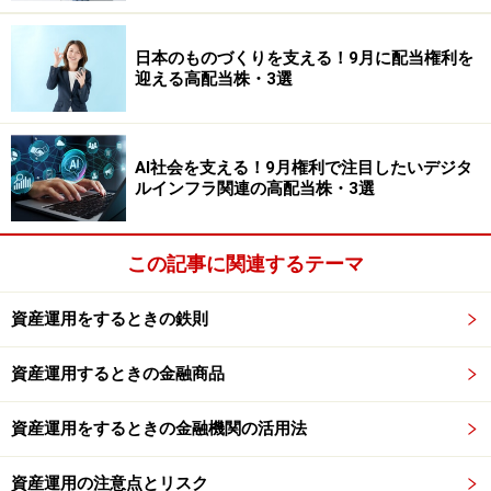
銀行にとって、貸出金利と預金金利の差は収益を左右す
る重要な要素です。超低金利が続いた時代は、この差を
日本のものづくりを支える！9月に配当権利を
広げることが難しい環境でした。しかし、金利が正常化
迎える高配当株・3選
に向かえば、貸出金利の改善が期待されます。
もちろん、景気や企業の資金需要なども業績に影響しま
AI社会を支える！9月権利で注目したいデジタ
すが、「利上げ関連銘柄」として名前が挙がることの多
ルインフラ関連の高配当株・3選
い企業です。日本の金利正常化を考えるうえで、まず注
目したい銘柄の1つといえるでしょう。
この記事に関連するテーマ
第一ライフグループ＜8750＞
資産運用をするときの鉄則
第一ライフグループ＜8750＞は国内を代表する生命保険
会社です。国内だけでなく海外でも保険事業を展開し、
資産運用するときの金融商品
世界各国で収益基盤を広げています。
資産運用をするときの金融機関の活用法
生命保険会社は、契約者から預かった保険料を長期間運
用しています。そのため、長期金利が上昇すると、新た
資産運用の注意点とリスク