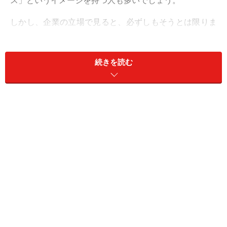
ス」というイメージを持つ人も多いでしょう。
しかし、企業の立場で見ると、必ずしもそうとは限りま
せん。例えば銀行は、貸し出し金利と預金金利の差が利
益の源泉の1つです。金利が上昇すれば、この差が広が
続きを読む
り、収益改善につながる可能性があります。
また、生命保険会社は契約者から預かった保険料を債券
などで運用しています。長期金利が上昇すると、新たな
運用資金をより高い利回りで運用できる場面もありま
す。
リース会社も企業向け設備投資との関わりが深く、金利
だけでなく企業の設備投資意欲が高まる局面では事業環
境が改善することがあります。