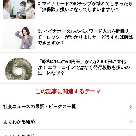
Q.マイナカードのICチップが壊れてしまったら
ークションに出てくるとすれば、それは後から増刷され
「無保険」扱いになってしまいますか？
て記番号の色が変わったタイプの紙幣でしょう。
AA-AA券はお釣りや両替で出てくることも
Q. マイナポータルのパスワード入力を間違え
て「ロック」がかかりました。どうすれば解除
できますか？
「昭和41年の50円玉」が2万2000円に大化
け！ エラーコインではなく発行枚数も多いの
14万5625円（手数料込み）で落札された実際の五千円札（裏
に一体なぜ？
面） ※画像：第128回入札誌「銀座」 Lot番号：547 津田梅子
5000円札 2桁 AA003000AA | UNC
この記事に関連するテーマ
今回落札された新五千円札のように、AA-AA券の場合に
は、数字が若いものほど高値が付く傾向にあります。し
社会ニュースの最新トピックス一覧
かし、そうしたトップクラスに若い番号のものは、通常
なかなか探しても出てこないでしょう。発行当初に関係
よくわかる経済
各所で確保され、そのまま保管されているケースが多い
と思われます。