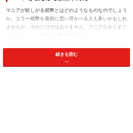
マニアが欲しがる紙幣とはどのようなものなのでしょう
か。エラー紙幣を最初に思い浮かべる人も多いかもしれ
ませんが、それだけではありません。マニア心をくすぐ
るものとして、珍品・珍番も存在します。
2026年6月7日に終了した第128回入札誌「銀座」に、そ
続きを読む
の珍品・珍番といえる新五千円札が登場しました。落札
価格は12万5000円、手数料込みで14万5625円。手数料
込みの価格でいえば額面の29倍にあたります。一体どん
な新五千円札なのでしょうか。