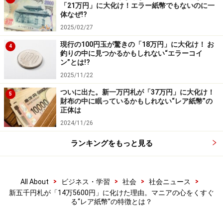
「21万円」に大化け！エラー紙幣でもないのに一
体なぜ!?
※記事内容は執筆時点のものです。最新の内容をご確認くださ
2025/02/27
い。
現行の100円玉が驚きの「18万円」に大化け！ お
4
釣りの中に見つかるかもしれない“エラーコイ
ン”とは!?
2025/11/22
ついに出た。新一万円札が「37万円」に大化け！
5
財布の中に眠っているかもしれない“レア紙幣”の
正体は
2024/11/26
ランキングをもっと見る
>
>
>
>
All About
ビジネス・学習
社会
社会ニュース
新五千円札が「14万5600円」に化けた理由。マニアの心をくすぐ
る“レア紙幣”の特徴とは？