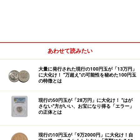
アルファベットと数字に注目
あわせて読みたい
大量に発行された現行の100円玉が「13万円」
に大化け！ “万超え”の可能性を秘めた100円玉
の特徴とは
14万5625円（手数料込み）で落札された実際の五千円札（表
面） ※画像：第128回入札誌「銀座」 Lot番号：547 津田梅子
5000円札 2桁 AA003000AA | UNC
現行の50円玉が「28万円」に大化け！ “はが
さない”方がいい、お宝になり得る「エラー」
今回落札された五千円札は、記番号（紙幣に印刷された
の正体とは
アルファベットと数字）が「AA003000AA」で、アルフ
ァベットの最初の2文字と最後の2文字がいずれも「AA」
現行の10円玉が「9万2000円」に大化け！自
となっています。俗に言う「AA-AA券」です。今回の新