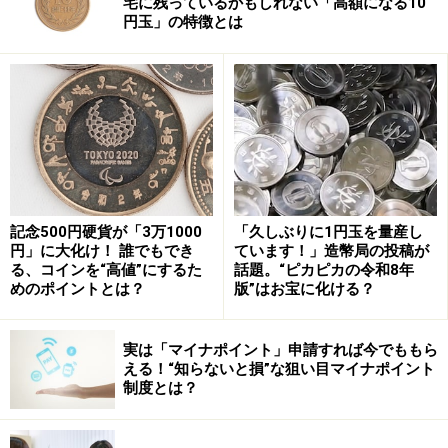
宅に残っているかもしれない「高額になる10
五千円札は、最初期に発行された紙幣の1つに該当しま
円玉」の特徴とは
す。
ただし、AA-AA券とはいえ、通常10万円を超えるような
ケースはめったにありません。実はもう1つのポイント
があります。それは数字部分です。
今回の新五千円札は3000番というキリのいい番号で、か
記念500円硬貨が「3万1000
「久しぶりに1円玉を量産し
つかなり若い番号の部類です。刷り始めて3000枚目の紙
円」に大化け！ 誰でもでき
ています！」造幣局の投稿が
る、コインを“高値”にするた
話題。“ピカピカの令和8年
幣であり、こうした若い番号のものはなかなか市場には
めのポイントとは？
版”はお宝に化ける？
流通しません。なぜなら、一般的に若い番号のものは関
係各所に配られ展示されるケースが多いからです。
実は「マイナポイント」申請すれば今でももら
える！“知らないと損”な狙い目マイナポイント
そのため、新しい紙幣で1ケタの番号のものはまずオー
制度とは？
クションには出てきません。出てくるとしたら、今回の
3000番のような紙幣です。もしこれ以上の若い番号がオ