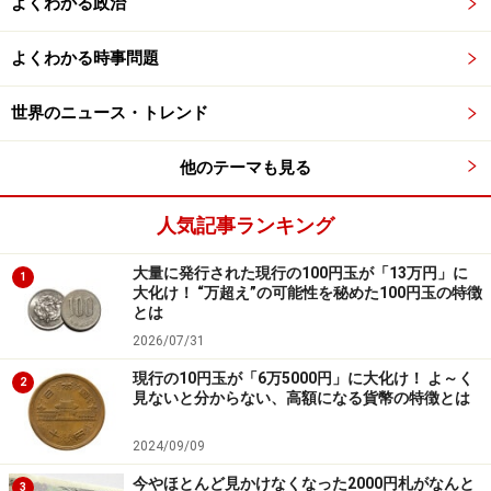
よくわかる政治
私たちが探せるのは、一般的なAA-AA券です。たまにお
よくわかる時事問題
釣りや両替で出てくることがあります。特別な番号でな
世界のニュース・トレンド
くとも額面よりプレミアムが付く可能性が高いです。た
だし、折り目がついているものなどは価値がぐっと下が
他のテーマも見る
ってしまうため、見つけたらできるだけ触らずに保管す
ることをおすすめします。
人気記事ランキング
AA-AA券に限らず、数字部分がすべて同じ数字の“ゾロ
大量に発行された現行の100円玉が「13万円」に
1
大化け！ “万超え”の可能性を秘めた100円玉の特徴
目”などの珍番はごくまれにATMなどで出てくることがあ
とは
ります。両替やお釣りをもらう時は番号をチェックして
2026/07/31
みてください。
現行の10円玉が「6万5000円」に大化け！ よ～く
2
見ないと分からない、高額になる貨幣の特徴とは
＜参考＞
第128回入札誌「銀座」 Lot番号：547 津田梅子5000円
2024/09/09
札 2桁 AA003000AA | UNC
今やほとんど見かけなくなった2000円札がなんと
3