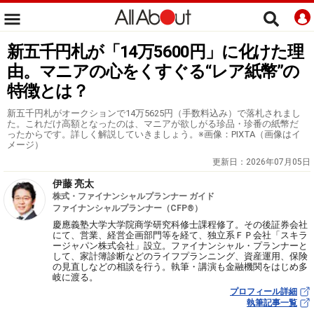
新五千円札が「14万5600円」に化けた理
由。マニアの心をくすぐる“レア紙幣”の
特徴とは？
新五千円札がオークションで14万5625円（手数料込み）で落札されまし
た。これだけ高額となったのは、マニアが欲しがる珍品・珍番の紙幣だ
ったからです。詳しく解説していきましょう。※画像：PIXTA（画像はイ
メージ）
更新日：
2026年07月05日
伊藤 亮太
株式・ファイナンシャルプランナー ガイド
ファイナンシャルプランナー（CFP®）
慶應義塾大学大学院商学研究科修士課程修了。その後証券会社
にて、営業、経営企画部門等を経て、独立系ＦＰ会社「スキラ
ージャパン株式会社」設立。ファイナンシャル・プランナーと
して、家計簿診断などのライフプランニング、資産運用、保険
の見直しなどの相談を行う。執筆・講演も金融機関をはじめ多
岐に渡る。
プロフィール詳細
執筆記事一覧