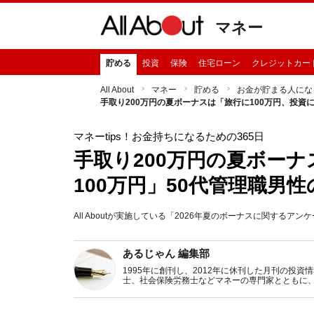
マネー
貯める
投資
保険
住宅ローン
クレジットカー
All About
マネー
貯める
お金が貯まる人にな
手取り200万円の夏ボーナスは「旅行に100万円、投資に
マネーtips！お金持ちになるための365日
手取り200万円の夏ボーナ
100万円」50代管理職男
All Aboutが実施している「2026年夏のボーナスに関する
あるじゃん 編集部
1995年に創刊し、2012年に休刊した月刊の投
士、社会保険労務士などマネーの専門家とともに
新トピックス、おトク・節約コラムなど、役立つ