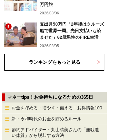
万円旅
2026/08/06
支出月50万円「2年後はクルーズ
5
船で世界一周。先日支払いも済
ませた」62歳男性のFIRE生活
2026/08/05
ランキングをもっと見る
マネーtips！お金持ちになるための365日
お金を貯める・増やす・備える！お得情報100
新・令和時代のお金を貯めるルール
節約アドバイザー・丸山晴美さんの「無駄遣
い体質」から脱却する方法