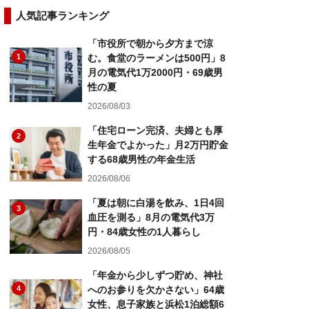
人気記事ランキング
「市役所で朝から夕方まで涼
1
む。食堂のラーメンは500円」8
月の電気代1万2000円・69歳男
性の夏
2026/08/03
「住宅ローン完済、夫婦とも厚
2
生年金でよかった」月2万円貯金
する68歳男性の年金生活
2026/08/06
「夏は朝に白湯を飲み、1日4回
3
血圧を測る」8月の電気代3万
円・84歳女性の1人暮らし
2026/08/05
「年金から少しずつ貯め、神社
4
へのお参りを欠かさない」64歳
女性、息子家族と浜松1泊総額6