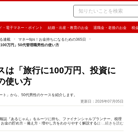
ド・電子マネー・ポイント
結婚・出産・教育のお金
退職金・老後のお金
税
る連載
マネーtips！お金持ちになるための365日
100万円」50代管理職男性の使い方
スは「旅行に100万円、投資に
性の使い方
アンケート」から、50代男性のケースを紹介します。
更新日：2026年07月05日
資情報誌『あるじゃん』をルーツに持ち、ファイナンシャルプランナー、税理
、お金の貯め方・備え方・増やし方をわかりやすく解説するほか、マネー最
...続きを読む
情報を発信しています。