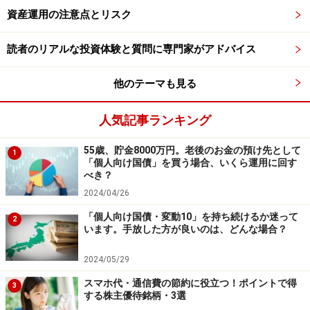
は、老後資金や当面使う予定のない余裕資金との相性が
資産運用の注意点とリスク
よいでしょう。
読者のリアルな投資体験と質問に専門家がアドバイス
一方で、「預金だけでは少し物足りない。でも株式投資
は値動きが気になる」という人にとっては、検討しやす
他のテーマも見る
い金融商品の1つです。
人気記事ランキング
55歳、貯金8000万円。老後のお金の預け先として
1
「個人向け国債」を買う場合、いくら運用に回す
べき？
2024/04/26
「個人向け国債・変動10」を持ち続けるか迷って
2
います。手放した方が良いのは、どんな場合？
2024/05/29
スマホ代・通信費の節約に役立つ！ポイントで得
3
する株主優待銘柄・3選