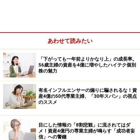
個人向け国債は、日本国が発行する債券の1つです。私
たちは国にお金を貸し、その見返りとして利息を受け取
ります。企業にお金を貸す社債や、銀行にお金を預ける
定期預金とは少し仕組みが異なります。
あわせて読みたい
「下がっても一年前よりかなり上」の成長率。
56歳主婦の資産を4億に増やしたハイテク個別
株の魅力
有名インフルエンサーの煽りに騙されるな！資
産4億の50代専業主婦、「30年スパン」の視点
のススメ
目にした情報の「8割悲観」に流されてはダ
個人向け国債にはいくつか種類がありますが、現在もっ
メ！資産4億円の専業主婦が鳴らす「成功者妄
とも利用されているのが「変動10年」です。変動10年は
信」への警鐘