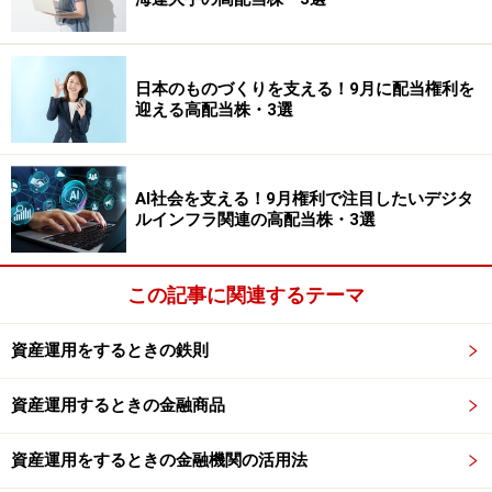
金利が上昇すれば受取利息も増えますし、反対に金利が
低下すれば利息も減少します。
日本のものづくりを支える！9月に配当権利を
ただし、変動10年には最低金利0.05％が設定されていま
迎える高配当株・3選
す。金利が下がる局面でも一定の利息は受け取れる仕組
みです。
AI社会を支える！9月権利で注目したいデジタ
途中でお金が必要になったら？
ルインフラ関連の高配当株・3選
「あれ？10年間、お金を動かせないのでは？」と思う人
この記事に関連するテーマ
もいるかもしれません。確かに満期は10年ですが、個人
向け国債は発行から1年経過すれば中途換金が可能で
資産運用をするときの鉄則
す。ただし換金時には直前2回分の各利子（税引前）相
当額に0.79685を乗じた金額が差し引かれます。
資産運用するときの金融商品
もちろん、すぐに使う予定のお金を預ける商品ではあり
資産運用をするときの金融機関の活用法
ません。住宅購入資金や数年以内に使う予定の資金より