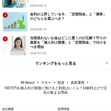
金利が上がる時代だからこそ選択肢になる
2026/04/14
長く続いた超低金利時代には、個人向け国債の利息に大
金利が上昇している今、「定期預金」と「債券」
4
のどちらを選ぶべき？
きな期待を持つ人は多くありませんでした。
しかし、日本銀行による金利引き上げによって、状況は
2024/08/14
変わりつつあります。当然ながら、株式投資のような値
当面使わないお金はどこに置くのが正解？守りの
5
資産を「個人向け国債」と「定期預金」で分ける
上がり益を狙う商品ではありません。それでも、国が発
べき理由
行する債券であることや、金利上昇時に利息の増加が期
2026/01/23
待できることは大きな特徴です。
ランキングをもっと見る
まずは100万円を運用した場合にどの程度の利息になる
のかを知ることから始めてみてはいかがでしょうか。数
字で考えてみると、個人向け国債が以前より身近な存在
>
>
>
>
All About
マネー
投資
資産運用
100万円を個人向け国債に預けると利息はいくら？日銀利上げで注
に感じられるかもしれません。
目が集まる理由
※記事内容は執筆時点のものです。最新の内容をご確認くださ
い。
会社概要
採用情報