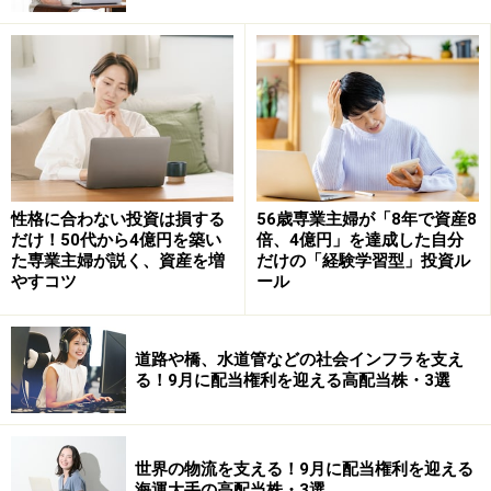
名前の通り満期まで10年ありますが、金利は半年ごとに
見直されます。そのため、今後さらに利上げが進んだ場
合には受け取る利息が増える可能性があります。
最近になって個人向け国債が話題になることが増えたの
も、この仕組みがあるためです。
定期預金と何が違うのか
性格に合わない投資は損する
56歳専業主婦が「8年で資産8
だけ！50代から4億円を築い
倍、4億円」を達成した自分
た専業主婦が説く、資産を増
だけの「経験学習型」投資ル
個人向け国債を考える際、多くの人が比較するのが定期
やすコツ
ール
預金です。定期預金は銀行にお金を預ける商品です。一
方、個人向け国債は国にお金を貸す商品です。
道路や橋、水道管などの社会インフラを支え
また、金利の動き方にも違いがあります。例えば1年定
る！9月に配当権利を迎える高配当株・3選
期預金で年0.5％の金利が付いた場合、その1年間は原則
として同じ金利が適用されます。
世界の物流を支える！9月に配当権利を迎える
一方、変動10年は半年ごとに金利が見直されます。将来
海運大手の高配当株・3選