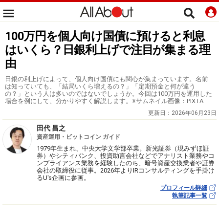
100万円を個人向け国債に預けると利息
はいくら？日銀利上げで注目が集まる理
由
日銀の利上げによって、個人向け国債にも関心が集まっています。名前
は知っていても、「結局いくら増えるの？」「定期預金と何が違う
の？」という人は多いのではないでしょうか。今回は100万円を運用した
場合を例にして、分かりやすく解説します。※サムネイル画像：PIXTA
更新日：
2026年06月23日
田代 昌之
資産運用・ビットコイン ガイド
1979年生まれ、中央大学文学部卒業。新光証券（現みずほ証
券）やシティバンク、投資助言会社などでアナリスト業務やコ
ンプライアンス業務を経験したのち、暗号資産交換業者や証券
会社の取締役に従事。2026年よりIRコンサルティングを手掛け
るU's企画に参画。
プロフィール詳細
執筆記事一覧