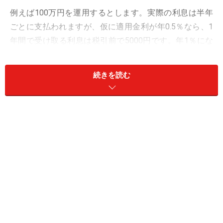
例えば100万円を運用するとします。実際の利息は半年
ごとに支払われますが、仮に適用金利が年0.5％なら、1
年間で受け取る利息は税引前で5000円です。年1％にな
れば1万円になります。
続きを読む
100万円ではそれほど大きな金額に見えないかもしれま
せんが、300万円なら3万円、500万円なら5万円です。退
職金やまとまった預金を運用する場合には、金利差の影
響も無視できません。
もちろん、将来の金利がどうなるかを正確に予想するこ
とはできません。ただ、金利がほとんど付かなかった時
代と比べると、「利息を受け取る」という感覚を実感し
やすい環境になりつつあります。
個人向け国債は国にお金を貸す仕組み