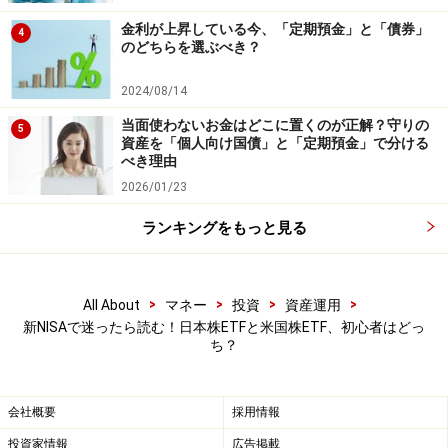
中です！
金利が上昇している今、「定期預金」と「債券」
4
※抽選で20名にAmazonギフト券1000円分プレゼント
のどちらを選ぶべき？
※謝礼付きの限定アンケートやモニター企画に参加が可能に
なります
2024/08/14
当面使わないお金はどこに置くのが正解？守りの
5
資産を「個人向け国債」と「定期預金」で分ける
べき理由
2026/01/23
ランキングをもっと見る
>
>
>
>
All About
マネー
投資
資産運用
新NISAで迷ったら読む！日本株ETFと米国株ETF、初心者はどっ
ち？
会社概要
採用情報
投資家情報
広告掲載