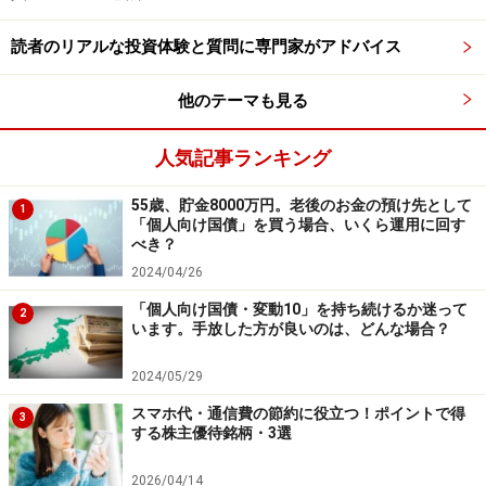
※記事内容は執筆時点のものです。最新の内容をご確認くださ
い。
本記事の内容は一般的な情報提供を目的としており、特定の金融
読者のリアルな投資体験と質問に専門家がアドバイス
商品や投資行動を推奨するものではありません。
投資や資産運用に関する最終的なご判断はご自身の責任において
他のテーマも見る
行ってください。
掲載情報の正確性・完全性については十分に配慮しております
が、その内容を保証するものではなく、これに基づく損失・損害
人気記事ランキング
などについて当社は一切の責任を負いません。
最新の情報や詳細については、必ず各金融機関やサービス提供者
の公式情報をご確認ください。
55歳、貯金8000万円。老後のお金の預け先として
1
「個人向け国債」を買う場合、いくら運用に回す
べき？
2024/04/26
【編集部おすすめの購入サイト】
「個人向け国債・変動10」を持ち続けるか迷って
2
います。手放した方が良いのは、どんな場合？
Amazonで資産運用の書籍をチェック！
2024/05/29
楽天市場で資産運用関連の書籍をチェック！
スマホ代・通信費の節約に役立つ！ポイントで得
3
する株主優待銘柄・3選
【編集部からのお知らせ】
・「家計」について、
アンケート（2026/8/31まで）
を実施
2026/04/14