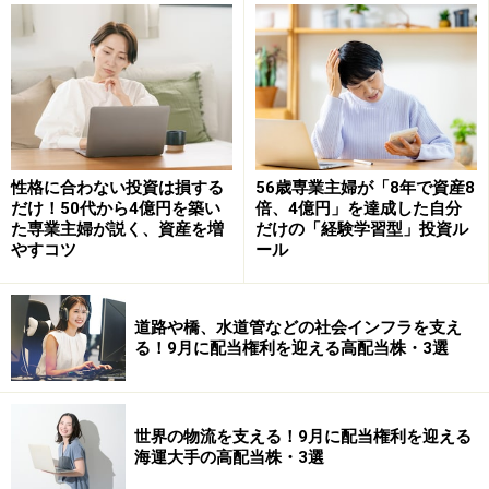
一方で、米国株ETFでは、
NASDAQ100
S&P500
などに連動する商品が人気です。米国には世界的なIT企
業や消費関連企業など大型株が多く存在しており、世界
性格に合わない投資は損する
56歳専業主婦が「8年で資産8
経済をけん引する存在として注目されています。
だけ！50代から4億円を築い
倍、4億円」を達成した自分
た専業主婦が説く、資産を増
だけの「経験学習型」投資ル
やすコツ
ール
例えば、
NEXT FUNDS NASDAQ-100（為替ヘッジなし）連動
道路や橋、水道管などの社会インフラを支え
型上場投信＜1545＞
る！9月に配当権利を迎える高配当株・3選
iシェアーズ S&P500 米国株 ETF＜1655＞
などがあります。
世界の物流を支える！9月に配当権利を迎える
海運大手の高配当株・3選
米国市場の成長を期待する投資家から支持されていま