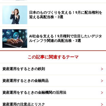
す。ただし、米国株ETFは為替の影響を受けます。円高
になれば円換算での評価額が下がることもありますので
日本のものづくりを支える！9月に配当権利を
注意は必要です。
迎える高配当株・3選
初心者ならどう考える？
AI社会を支える！9月権利で注目したいデジタ
日本株ETFと米国株ETFは、どちらか一方だけを選ばな
ルインフラ関連の高配当株・3選
ければならないわけではありません。日本株で安定感を
重視しながら、米国株で成長性を期待するという考え方
この記事に関連するテーマ
もあります。
大切なのは、自分がどの市場に期待しているのかを考え
資産運用をするときの鉄則
ることです。まずは少額から始めて、それぞれの値動き
や特徴を理解していくのもよい方法でしょう。ETFは分
資産運用するときの金融商品
散投資を手軽に実現できる商品です。焦らず、自分に合
資産運用をするときの金融機関の活用法
った投資スタイルを見つけていきましょう。
資産運用の注意点とリスク