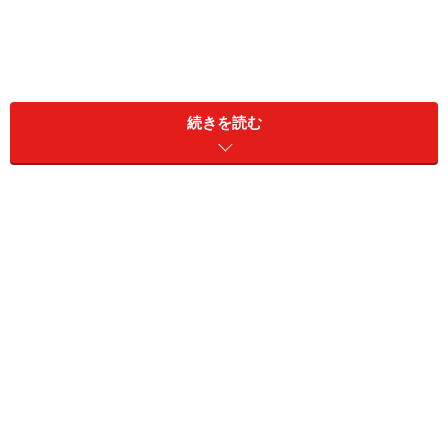
続きを読む
日本株ETFの魅力
日本株ETFは、日経平均株価やTOPIX（東証株価指数）
に連動する商品が中心です。代表例としては、
NEXT FUNDS 日経225連動型上場投信＜1321＞
MAXIS トピックス上場投信＜1348＞
などがあります。
日本企業を身近に感じられることが魅力です。普段利用