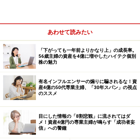
している企業やニュースで見聞きする企業が組み入れら
れているため、初心者にもイメージしやすいでしょう。
また、日本円で取引できるため、為替の影響を直接受け
にくいことも特徴です。
あわせて読みたい
「下がっても一年前よりかなり上」の成長率。
56歳主婦の資産を4億に増やしたハイテク個別
株の魅力
有名インフルエンサーの煽りに騙されるな！資
産4億の50代専業主婦、「30年スパン」の視点
のススメ
目にした情報の「8割悲観」に流されてはダ
メ！資産4億円の専業主婦が鳴らす「成功者妄
信」への警鐘
米国株ETFの魅力