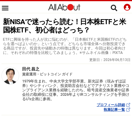
新NISAで迷ったら読む！日本株ETFと米
国株ETF、初心者はどっち？
ETFに興味を持った人が次に悩むのが、「日本株ETFと米国株ETFのどち
らを選べばよいのか」という点です。どちらも市場全体へ分散投資でき
る商品ですが、投資先や値動きの特徴は異なります。今回は初心者向け
に、それぞれの特徴を比較してみましょう。※サムネイル画像：PIXTA
更新日：
2026年06月13日
田代 昌之
資産運用・ビットコイン ガイド
1979年生まれ、中央大学文学部卒業。新光証券（現みずほ証
券）やシティバンク、投資助言会社などでアナリスト業務やコ
ンプライアンス業務を経験したのち、暗号資産交換業者や証券
会社の取締役に従事。2026年よりIRコンサルティングを手掛け
るU's企画に参画。
プロフィール詳細
執筆記事一覧