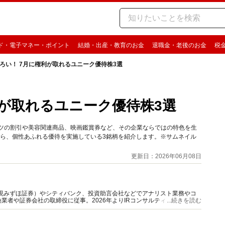
ド・電子マネー・ポイント
結婚・出産・教育のお金
退職金・老後のお金
税
ろい！ 7月に権利が取れるユニーク優待株3選
利が取れるユニーク優待株3選
ーツの割引や美容関連商品、映画鑑賞券など、その企業ならではの特色を生
から、個性あふれる優待を実施している3銘柄を紹介します。※サムネイル
更新日：2026年06月08日
（現みずほ証券）やシティバンク、投資助言会社などでアナリスト業務やコ
業者や証券会社の取締役に従事。2026年よりIRコンサルティングを手掛
...続きを読む