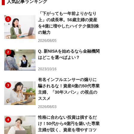
人気記事ランキング
「下がっても一年前よりかなり
1
上」の成長率。56歳主婦の資産
を4億に増やしたハイテク個別株
の魅力
2026/08/05
Q. 新NISAを始めるなら金融機関
2
はどこを選べばよい？
2023/10/16
有名インフルエンサーの煽りに
3
騙されるな！資産4億の50代専業
主婦、「30年スパン」の視点の
ススメ
2026/08/03
性格に合わない投資は損するだ
4
け！50代から4億円を築いた専業
主婦が説く、資産を増やすコツ