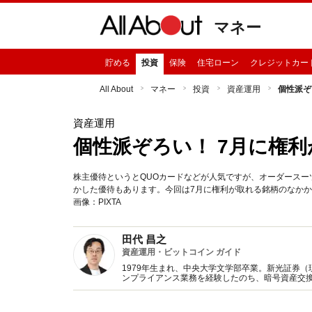
マネー
貯める
投資
保険
住宅ローン
クレジットカー
All About
マネー
投資
資産運用
個性派ぞ
資産運用
個性派ぞろい！ 7月に権
株主優待というとQUOカードなどが人気ですが、オーダース
かした優待もあります。今回は7月に権利が取れる銘柄のなか
画像：PIXTA
田代 昌之
資産運用・ビットコイン ガイド
1979年生まれ、中央大学文学部卒業。新光証券
ンプライアンス業務を経験したのち、暗号資産交換
けるU's企画に参画。