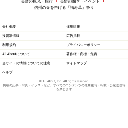
>
>
長野の観光・旅行
長野の四季・イベント
信州の春を告げる『福寿草』祭り
会社概要
採用情報
投資家情報
広告掲載
利用規約
プライバシーポリシー
All Aboutについて
著作権・商標・免責
当サイトの情報についての注意
サイトマップ
ヘルプ
© All About, Inc. All rights reserved.
掲載の記事・写真・イラストなど、すべてのコンテンツの無断複写・転載・公衆送信等
を禁じます