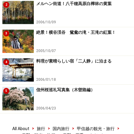
メルヘン街道！八千穂高原白樺林の黄葉
2
2006/10/09
絶景！横谷渓谷 鴛鴦の滝・王滝の紅葉！
3
2005/10/07
料理が素晴らしい宿「二人静」に泊まる
4
2006/01/18
信州桜巡礼写真集（木曽路編）
5
2006/04/23
>
>
>
>
All About
旅行
国内旅行
甲信越の観光・旅行