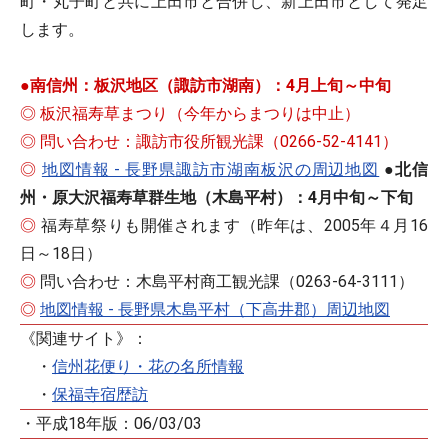
町・丸子町と共に上田市と合併し、新上田市として発足
します。
●
南信州：板沢地区（諏訪市湖南）：4月上旬～中旬
◎
板沢福寿草まつり（今年からまつりは中止）
◎
問い合わせ：諏訪市役所観光課（0266-52-4141）
◎
地図情報 - 長野県諏訪市湖南板沢の周辺地図
●
北信
州・原大沢福寿草群生地（木島平村）：4月中旬～下旬
◎
福寿草祭りも開催されます（昨年は、2005年４月16
日～18日）
◎
問い合わせ：木島平村商工観光課（0263-64-3111）
◎
地図情報 - 長野県木島平村（下高井郡）周辺地図
《関連サイト》：
・
信州花便り・花の名所情報
・
保福寺宿歴訪
・平成18年版：06/03/03