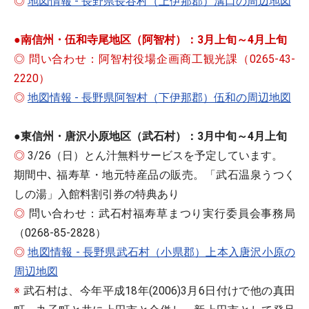
◎
地図情報 - 長野県長谷村（上伊那郡）溝口の周辺地図
●
南信州・伍和寺尾地区（阿智村）：3月上旬～4月上旬
◎
問い合わせ：阿智村役場企画商工観光課（0265-43-
2220）
◎
地図情報 - 長野県阿智村（下伊那郡）伍和の周辺地図
●
東信州・唐沢小原地区（武石村）：3月中旬～4月上旬
◎
3/26（日）とん汁無料サービスを予定しています。
期間中､ 福寿草・地元特産品の販売。「武石温泉うつく
しの湯」入館料割引券の特典あり
◎
問い合わせ：武石村福寿草まつり実行委員会事務局
（0268-85-2828）
◎
地図情報 - 長野県武石村（小県郡）上本入唐沢小原の
周辺地図
※
武石村は、今年平成18年(2006)3月6日付けで他の真田