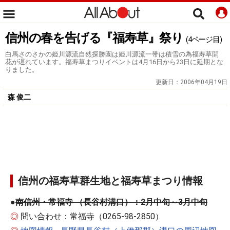
信州の春を告げる『福寿草』祭り
(4ページ目)
白馬さのさかの姫川源流自然探勝園は姫川源流一帯は積雪の為福寿草開
花が遅れています。福寿草まつりイベントは4月16日から23日に延期とな
りました。
更新日：
2006年04月19日
森 俊二
信州の福寿草群生地と福寿草まつり情報
●
南信州・常福寺 （長谷村溝口）：2月中旬～3月中旬
◎
問い合わせ：常福寺（0265-98-2850）