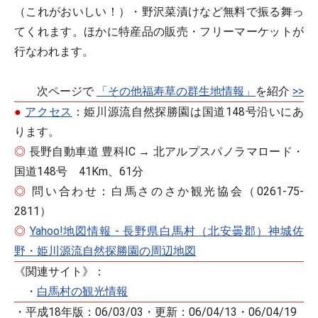
（これがおいしい！）・野沢菜漬けなど無料で振る舞っ
てくれます。ほかに特産品の販売・フリーマーケットが
行なわれます。
次ページで
「その他福寿草の群生地情報」
を紹介
>>
●
アクセス
：姫川源流自然探勝園は国道148号沿いにあ
ります。
◎
長野自動車道 豊科IC → 北アルプスパノラマロード・
国道148号 41Km、61分
◎
問い合わせ：白馬さのさか観光協会（0261-75-
2811）
◎
Yahoo!地図情報 - 長野県白馬村（北安曇郡）神城佐
野・姫川源流自然探勝園の周辺地図
《関連サイト》：
・
白馬村の観光情報
・平成18年版：06/03/03・更新：06/04/13・06/04/19