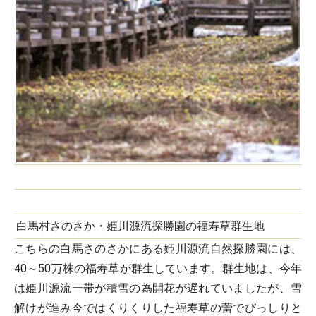
白馬村さのさか・姫川源流探勝園の福寿草群生地
こちらの白馬さのさかにある姫川源流自然探勝園には、
40～50万株の福寿草が群生しています。群生地は、今年
は姫川源流一帯が積雪の為開花が遅れていましたが、雪
解けが進み今ではくりくりした福寿草の蕾でびっしりと