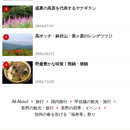
盛夏の高原を代表するヤナギラン
2
2004/07/01
高ボッチ・鉢伏山・美ヶ原のレンゲツツジ
3
2006/06/13
野趣豊かな味覚！熊鍋・猪鍋
4
2006/12/05
>
>
>
>
All About
旅行
国内旅行
甲信越の観光・旅行
>
>
長野の観光・旅行
長野の四季・イベント
信州の春を告げる『福寿草』祭り