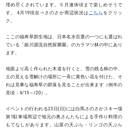
埋め尽くされています。５月連休頃まで楽しめそうで
す。 4月19現在⇒さのさか周辺状況は
こちら
をクリッ
ク。
ここの福寿草群生地は、日本名水百選の一つにも選ばれ
ている「姫川源流自然探勝園」のカラマツ林の中にあり
ます。
地面より高く作られた木道を行くと、雪の残る林の中、
土の見える雪解けの場所に一斉に黄色い花を付けた、そ
れは見事な福寿草の群落を見ることが出来ます（例年の
見頃：4/15～/20）。
イベントの行われる23日(日)には白馬さのさかスキー場
第1駐車場周辺で地元の奥さんたちによる手作り料理の
もてなしがあります。山菜の天ぷら・リンゴの天ぷら