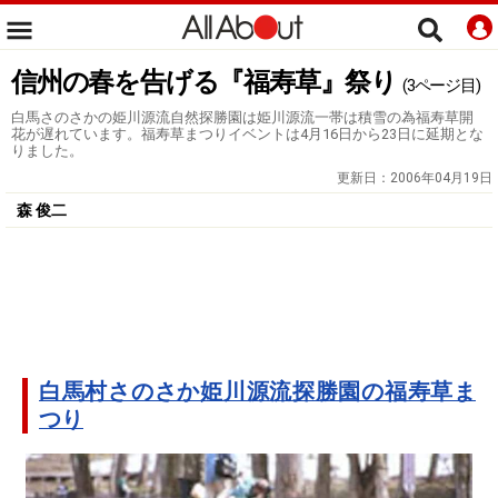
信州の春を告げる『福寿草』祭り
(3ページ目)
白馬さのさかの姫川源流自然探勝園は姫川源流一帯は積雪の為福寿草開
花が遅れています。福寿草まつりイベントは4月16日から23日に延期とな
りました。
更新日：
2006年04月19日
森 俊二
白馬村さのさか姫川源流探勝園の福寿草ま
つり