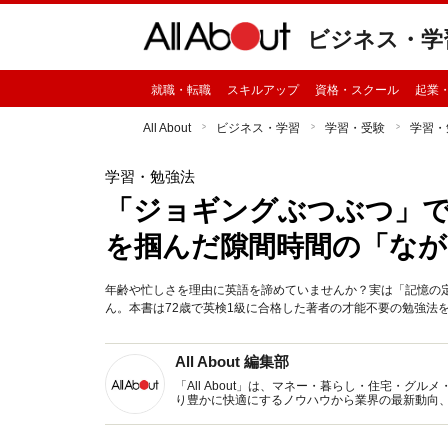
ビジネス・学
就職・転職
スキルアップ
資格・スクール
起業
All About
ビジネス・学習
学習・受験
学習・
学習・勉強法
「ジョギングぶつぶつ」で
を掴んだ隙間時間の「なが
年齢や忙しさを理由に英語を諦めていませんか？実は「記憶の
ん。本書は72歳で英検1級に合格した著者の才能不要の勉強法を
All About 編集部
「All About」は、マネー・暮らし・住宅・
り豊かに快適にするノウハウから業界の最新動向
イトです。