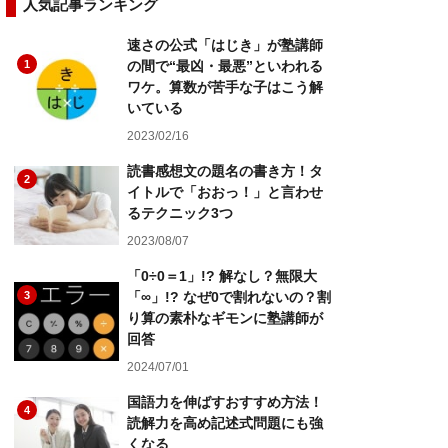
人気記事ランキング
速さの公式「はじき」が塾講師
1
の間で“最凶・最悪”といわれる
ワケ。算数が苦手な子はこう解
いている
2023/02/16
読書感想文の題名の書き方！タ
2
イトルで「おおっ！」と言わせ
るテクニック3つ
2023/08/07
「0÷0＝1」!? 解なし？無限大
3
「∞」!? なぜ0で割れないの？割
り算の素朴なギモンに塾講師が
回答
2024/07/01
国語力を伸ばすおすすめ方法！
4
読解力を高め記述式問題にも強
くなる