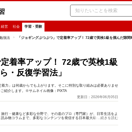
習
・経営
社会
学習・受験
勉強法
「ジョギングぶつぶつ」で定着率アップ！ 72歳で英検1級を掴んだ隙
定着率アップ！ 72歳で英検1級
ら・反復学習法」
定着力」は何歳からでも上がります。そこに特別な取り組みは必要ありませ
ご紹介します。※サムネイル画像：PIXTA
更新日：2026年06月05日
グルメ・旅行・健康など多彩な分野で、その道のプロ（専門家）が、日常生活をよ
、読み物コラムまで、多彩なコンテンツを発信する日本最大級の総合情報サ
...続きを読む