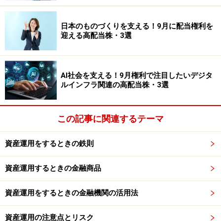
掲載情報の正確性・完全性については十分に配慮しております
が、その内容を保証するものではなく、これに基づく損失・損害
などについて当社は一切の責任を負いません。
日本のものづくりを支える！9月に配当権利を
最新の情報や詳細については、必ず各金融機関やサービス提供者
迎える高配当株・3選
の公式情報をご確認ください。
【編集部おすすめの購入サイト】
AI社会を支える！9月権利で注目したいデジタ
ルインフラ関連の高配当株・3選
Amazonで資産運用の書籍をチェック！
この記事に関連するテーマ
楽天市場で資産運用関連の書籍をチェック！
資産運用をするときの鉄則
【編集部からのお知らせ】
・「家計」について、
アンケート（2026/8/31まで）
を実施
資産運用するときの金融商品
中です！
※抽選で20名にAmazonギフト券1000円分プレゼント
資産運用をするときの金融機関の活用法
※謝礼付きの限定アンケートやモニター企画に参加が可能に
なります
資産運用の注意点とリスク