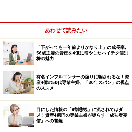
あわせて読みたい
「下がっても一年前よりかなり上」の成長率。
56歳主婦の資産を4億に増やしたハイテク個別
株の魅力
例えば、個人向け国債を購入した場合、日々の価格変動
有名インフルエンサーの煽りに騙されるな！資
産4億の50代専業主婦、「30年スパン」の視点
を意識する場面はそれほど多くありません。一方で、債
のススメ
券を組み入れた投資信託の場合は、保有している債券価
格の変動が基準価額に反映されるため、金利上昇局面で
は値下がりすることがあります。「債券は安全」と思わ
目にした情報の「8割悲観」に流されてはダ
メ！資産4億円の専業主婦が鳴らす「成功者妄
れがちですが、商品によって値動きの特徴は異なる点を
信」への警鐘
理解しておきたいところです。