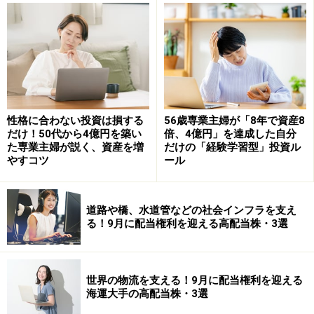
また、一般的に満期までの期間が長い債券ほど、金利変
動による価格への影響が大きくなる傾向にあります。そ
のため、金利上昇が続く局面では、長期債よりも比較的
期間の短い債券に注目する投資家もいます。
債券投資では、「利息」と「価格変動」の両方を理解す
性格に合わない投資は損する
56歳専業主婦が「8年で資産8
ることが重要です。特に金利上昇局面では、債券価格が
だけ！50代から4億円を築い
倍、4億円」を達成した自分
下がる可能性を知っておくことで、慌てずに投資判断が
た専業主婦が説く、資産を増
だけの「経験学習型」投資ル
できるようになります。金利と価格の関係を知っておく
やすコツ
ール
ことは、国債や社債、債券型投資信託を選ぶ際の基本知
識といえるでしょう。
道路や橋、水道管などの社会インフラを支え
る！9月に配当権利を迎える高配当株・3選
※記事内容は執筆時点のものです。最新の内容をご確認くださ
い。
本記事の内容は一般的な情報提供を目的としており、特定の金融
商品や投資行動を推奨するものではありません。
世界の物流を支える！9月に配当権利を迎える
投資や資産運用に関する最終的なご判断はご自身の責任において
海運大手の高配当株・3選
行ってください。