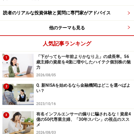
読者のリアルな投資体験と質問に専門家がアドバイス
他のテーマも見る
人気記事ランキング
「下がっても一年前よりかなり上」の成長率。56
1
歳主婦の資産を4億に増やしたハイテク個別株の魅
力
2026/08/05
Q. 新NISAを始めるなら金融機関はどこを選べばよ
2
い？
2023/10/16
有名インフルエンサーの煽りに騙されるな！資産4
3
億の50代専業主婦、「30年スパン」の視点のスス
メ
2026/08/03