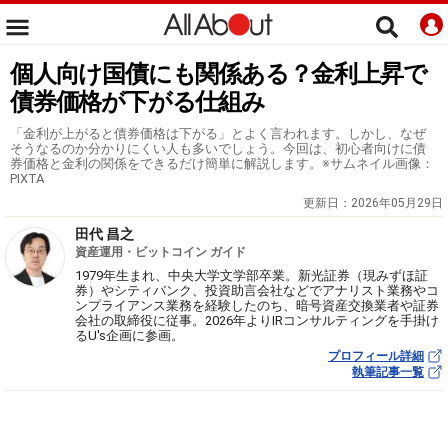
個人向け国債にも関係ある？金利上昇で
債券価格が下がる仕組み
「金利が上がると債券価格は下がる」とよく言われます。しかし、なぜ
そうなるのか分かりにくい人も多いでしょう。今回は、初心者向けに債
券価格と金利の関係をできるだけ簡単に解説します。※サムネイル画像：
PIXTA
更新日：
2026年05月29日
田代 昌之
資産運用・ビットコイン ガイド
1979年生まれ、中央大学文学部卒業。新光証券（現みずほ証
券）やシティバンク、投資助言会社などでアナリスト業務やコ
ンプライアンス業務を経験したのち、暗号資産交換業者や証券
会社の取締役に従事。2026年よりIRコンサルティングを手掛け
るU's企画に参画。
プロフィール詳細
執筆記事一覧