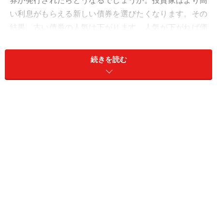
券が発行されたらどうなるでしょうか。投資家はより高
い利息がもらえる新しい債券を選びたくなります。その
結果、古い債券の人気は下がります。人気が下がれば価
格も下がります。これが「金利が上がると債券価格が下
がる」と言われる理由です。
続きを読む
逆に、市場金利が低下すると、以前発行された高金利の
債券の価値は高まります。そのため債券価格は上昇しや
すくなります。
債券を組み入れた投資信託だとどうなる？
ただし、満期まで保有する場合は話が少し異なります。
発行体（債券を発行する団体）が破綻しなければ、満期
時に元本が戻るため、途中の価格変動を気にする必要は
比較的小さくなります。