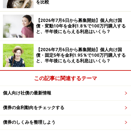
を比較
ろん絶対安全とは言い切れませんが、相対的に「守り重
視」の金融商品といえます。
【2026年7月6日から募集開始】個人向け国
●メリット2：最低金利0.05％が保証されている
債・変動10年を金利1.8％で100万円購入する
と、半年後にもらえる利息はいくら？
「変動10年」「固定5年」「固定3年」は、いずれも年
0.05％の最低金利保証があります。たとえ市場金利が低
下しても、利息がゼロになることはありません。
【2026年7月6日から募集開始】個人向け国
債・固定5年を金利1.95％で100万円購入する
と、半年後にもらえる利息はいくら？
●メリット3：1万円から購入できる
個人向け国債は1万円から、1万円単位で購入できます。
この記事に関連するテーマ
銀行や証券会社、ゆうちょ銀行など、取り扱う金融機関
も多く「まずは少額で始めてみたい」という初心者にも
個人向け社債の最新情報
利用しやすい商品です。
●メリット4：1年経過後は中途換金も可能
債券の金利動向をチェックする
個人向け国債は、発行から1年経過すれば、満期前でも1
債券のしくみを整理しよう
万円単位で中途換金できます。現金が必要になった際も