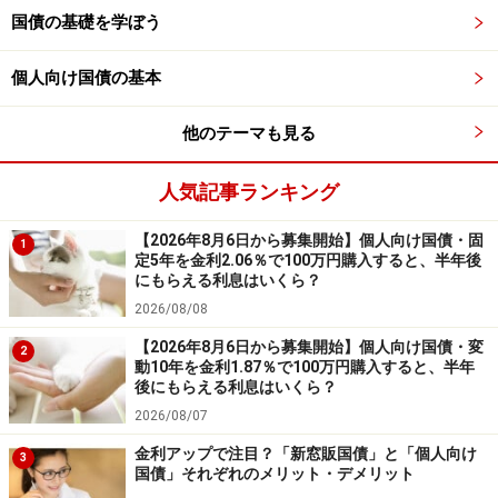
柔軟に対応できます。その際、直近2回分の利息（税引
国債の基礎を学ぼう
前）相当額×0.79685が差し引かれる点に注意が必要で
す。
個人向け国債の基本
なお、災害時や購入者死亡時などは、1年未満でも換金
他のテーマも見る
できる特例があります。
人気記事ランキング
個人向け国債のデメリット
【2026年8月6日から募集開始】個人向け国債・固
1
次は、個人向け国債のデメリットを4つ見てみましょ
定5年を金利2.06％で100万円購入すると、半年後
にもらえる利息はいくら？
う。
2026/08/08
●デメリット1：インフレに弱い面がある
【2026年8月6日から募集開始】個人向け国債・変
2
個人向け国債の金利は、物価上昇率と直接連動するわけ
動10年を金利1.87％で100万円購入すると、半年
後にもらえる利息はいくら？
ではありません。そのため、インフレ率が国債の金利を
2026/08/07
上回る状態が続くと、実質的には「お金の価値」が目減
金利アップで注目？「新窓販国債」と「個人向け
りする可能性があります。
3
国債」それぞれのメリット・デメリット