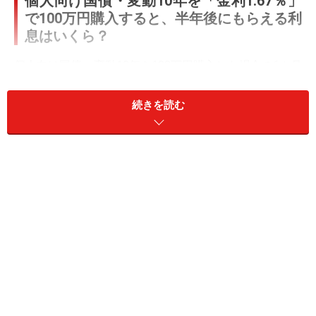
個人向け国債・変動10年を「金利1.67％」
で100万円購入すると、半年後にもらえる利
息はいくら？
個人向け国債・変動10年を100万円購入した場合の6カ月
後の利息の計算は以下のとおりです。
続きを読む
【半年後にもらえる利息】
・100万円×1.67％×1/2（半年間であるため）＝8350円
実際は、受け取った利息から、税率20.315％分の「1696
円」が差し引かれます。税率の内訳は、「所得税および
復興特別所得税15.315％と住民税5％」です。
そのため、個人向け国債・変動10年を金利1.67％で100
万円購入すると、半年後にもらえる税引き後の利息は
「8350円－1696円＝6654円」となります。