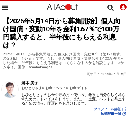
【2026年5月14日から募集開始】個人向
け国債・変動10年を金利1.67％で100万
円購入すると、半年後にもらえる利息
は？
2026年5月14日から募集開始した個人向け国債・変動10年（第194回債）
の金利は「1.67％」です。もし、個人向け国債・変動10年を100万円購入
した場合、半年後にもらえる利息はいくらになるのかを解説します。※サ
ムネイル画像：amanaimages
更新日：
2026年05月15日
舟本 美子
おひとりさまのお金・ペットのお金 ガイド
おひとりさまのお金の貯め方・使い方、老後を自分らしく暮ら
すためのアドバイスをします。また、一生涯、ペットと共生す
るための情報、開運術をお届けします。
プロフィール詳細
執筆記事一覧