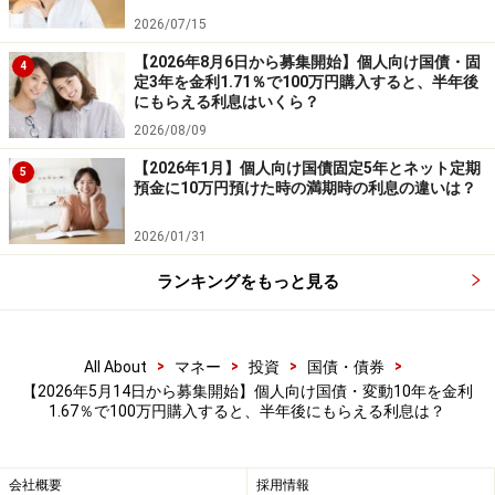
資産を守るには、株式や投資信託なども含め、分散投資
2026/07/15
を検討することも大切です。
【2026年8月6日から募集開始】個人向け国債・固
4
定3年を金利1.71％で100万円購入すると、半年後
●デメリット2：原則1年間は換金できない
にもらえる利息はいくら？
個人向け国債は、購入してすぐには換金できません。
2026/08/09
発行から1年間は原則として中途換金不可となってお
【2026年1月】個人向け国債固定5年とネット定期
5
預金に10万円預けた時の満期時の利息の違いは？
り、1年以内にお金が必要になる場合などには向かない
面があります。国債を購入するときは、その点をよく考
2026/01/31
え、余裕資金で行うことが大切です。
ランキングをもっと見る
●デメリット3：NISA（少額投資非課税制度）で購入でき
ない
個人向け国債は、NISA口座では購入できません。そのた
>
>
>
>
All About
マネー
投資
国債・債券
【2026年5月14日から募集開始】個人向け国債・変動10年を金利
め、受け取り利息には20.315％の税金がかかります。
1.67％で100万円購入すると、半年後にもらえる利息は？
ただし、遺族年金を受けることができる妻である方や、
身体障害者手帳の交付を受けている方などは、「障害者
会社概要
採用情報