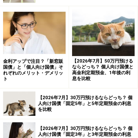
される「変動金利型」の国債です。満期は10年ですが、
金利環境に応じて受け取る利息が変わるのが特徴です。
金利は、10年国債の市場金利をもとに決まり、「基準金
利×0.66」で計算されます。そのため、市場金利が上昇す
れば、受け取れる利息も増える可能性があります。一方
で、金利が下がる局面では利息も低下するため、「ずっ
【2026年7月】50万円預ける
金利アップで注目？「新窓販
と同じ金利ではない」という点には注意が必要です。
ならどっち？ 個人向け国債と
国債」と「個人向け国債」そ
高金利定期預金、1年後の利
れぞれのメリット・デメリッ
息を比較
ト
個人向け国債のメリット
個人向け国債のメリットを4つ見てみましょう。
【2026年7月】30万円預けるならどっち？ 個
人向け国債「固定5年」と5年定期預金の利息
●メリット1：元本割れリスクが比較的低い
を比較
個人向け国債は、日本国が発行する債券です。株式や不
動産のように価格変動で大きく損をする仕組みではな
【2026年7月】30万円預けるならどっち？ 個
く、国の信用をもとに元本と利息が支払われます。もち
人向け国債「固定3年」と3年定期預金の利息