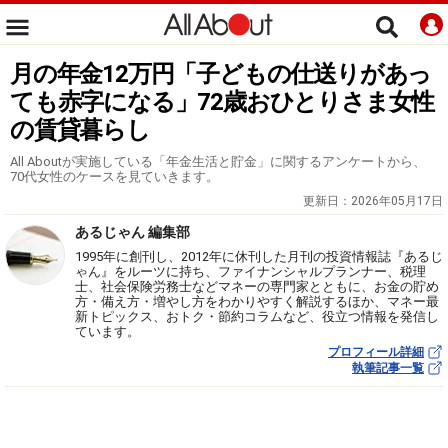
月の年金12万円「子どもの仕送りがあっ
ても赤字になる」72歳おひとりさま女性
の賃貸暮らし
All Aboutが実施している「年金生活と貯金」に関するアンケートから、
70代女性のケースを見ていきます。
更新日：
2026年05月17日
あるじゃん 編集部
1995年に創刊し、2012年に休刊した月刊の投資情報誌『あるじ
ゃん』をルーツに持ち、ファイナンシャルプランナー、税理
士、社会保険労務士などマネーの専門家とともに、お金の貯め
方・備え方・増やし方をわかりやすく解説するほか、マネー最
新トピックス、おトク・節約コラムなど、役立つ情報を発信し
ています。
プロフィール詳細
執筆記事一覧