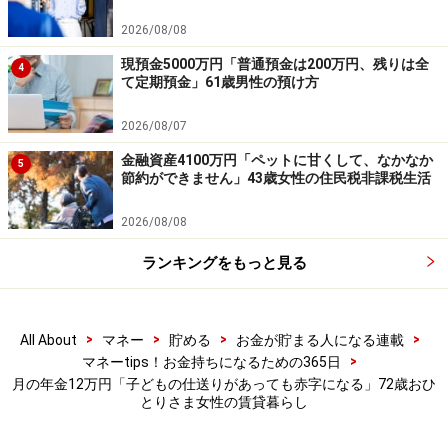
2026/08/08
現預金5000万円「普通預金は200万円、残りは全
4
て定期預金」61歳男性の預け方
2026/08/07
金融資産4100万円「ペットに甘くして、なかなか
5
節約ができません」43歳女性の住民税非課税生活
2026/08/08
ランキングをもっと見る
「年金生活と貯金」に関するエピソードを
募集中です
年金暮らしでの貯金について、皆さんのリアルなエピソ
>
>
>
>
All About
マネー
貯める
お金が貯まる人になる連載
>
マネーtips！お金持ちになるための365日
ードをお寄せください。投稿は
こちら
から
月の年金12万円「子どもの仕送りがあっても赤字になる」72歳おひ
とりさま女性の賃貸暮らし
ーーーーーーーーーーーーーーーー
※本文中のコメントは、投稿内容をもとに読みやすく再