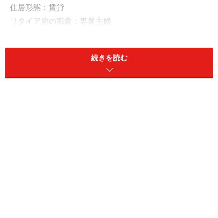
住居形態：賃貸
リタイア前の職業：専業主婦
リタイア前の世帯年収：300万円
現預金：800万円
続きを読む
リスク資産：0円
「遺族年金と老齢年金は家賃を払うと手元
に残らない」
年金生活で貯金ができているか、の問いに「貯金を取り
崩している」と回答したあじさいさん。