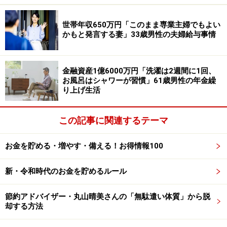
物価高の影響については、特に「食料品の値上げが激し
世帯年収650万円「このまま専業主婦でもよい
く、以前は当たり前に買っていた牛肉や刺身が高級品に
かもと発言する妻」33歳男性の夫婦給与事情
感じられます。野菜も高騰している時は冷凍野菜を活用
するなど工夫していますが、栄養バランスを保つのが難
金融資産1億6000万円「洗濯は2週間に1回、
しく」日々頭を悩ませているとのこと。
お風呂はシャワーが習慣」61歳男性の年金繰
り上げ生活
また税金や社会保険料についても、「収入が少ない割
に、国民健康保険料の負担が重く感じます。（病院）窓
この記事に関連するテーマ
口での自己負担も年齢とともに増えるため、健康の維持
が最大の節約だと痛感」していると続けます。
お金を貯める・増やす・備える！お得情報100
「午前は買い出し、午後はシルバーサロン
新・令和時代のお金を貯めるルール
でおしゃべりが日課」
節約アドバイザー・丸山晴美さんの「無駄遣い体質」から脱
一方で、年金生活になって「ブランド品の購入」をやめ
却する方法
たほか、「以前は冠婚葬祭などの出費が多かったです