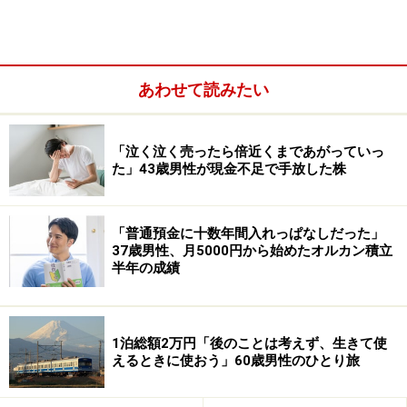
あわせて読みたい
ひと月当たりの現在の収入は「年金12万円、子どもから
「泣く泣く売ったら倍近くまであがっていっ
の仕送り1万円」の合計13万円ほど。
た」43歳男性が現金不足で手放した株
対して月の生活費は「食費2万5000円、住居費（家賃・
共益費）6万5000円、光熱費1万5000円、通信費5000
「普通預金に十数年間入れっぱなしだった」
円、医療費1万円、日用品費5000円、そのほか5000円の
37歳男性、月5000円から始めたオルカン積立
合計13万円くらい」かかり、収支にゆとりはない様子で
半年の成績
す。
臨時的にかかるもろもろの出費を含めると、結局のとこ
1泊総額2万円「後のことは考えず、生きて使
ろ「月当たり3万円赤字」とあじさいさん。
えるときに使おう」60歳男性のひとり旅
赤字の補填（ほてん）は「貯蓄用の口座から生活費用の