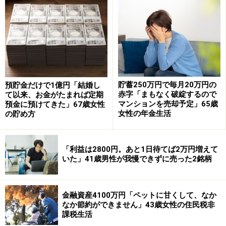
口座へ毎月定額を移して補っています。それでも足りな
い急な医療費などは子どもに相談することもあります
が、できるだけ自分の貯蓄内で収まるよう食費を削って
対応」しているとのこと。
「夫に先立たれ、遺族厚生年金と自分の老齢基礎年金だ
貯蓄250万円で毎月20万円の
預貯金だけで1億円「結婚し
けでは家賃を払うとほとんど手元に残りません。生活水
赤字「まもなく破綻するので
て以来、お金がたまれば定期
準を極限まで下げていますが、物価高の影響で食費がか
マンションを売却予定」65歳
預金に預けてきた」67歳女性
女性の年金生活
の貯め方
さみ、想定していた以上に貯金を取り崩すスピードが速
くて不安」と危機感を募らせます。
「利益は2800円。あと1日待てば2万円増えて
「牛肉や刺身が高級品になってしまった」
いた」41歳男性が我慢できずに売った2銘柄
年金生活で特にきついと感じる支出は、やはり「住居費
の月6万5000円。賃貸なので更新料もあり、この先いつ
金融資産4100万円「ペットに甘くして、なか
なか節約ができません」43歳女性の住民税非
まで払い続けられるかが一番の悩みです」と話すあじさ
課税生活
いさん。