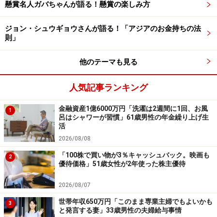
が、年齢とともに周りも落ち着き、義理の付き合いが減
懸賞名人ガバちゃんが語る！懸賞の楽しみ方
ったため、交際費にお金がかからなくなりました」と
ジョン・シュウギョウさんが語る！「アジアのお金持ちの法
も。
則」
普段の暮らしも倹約そのもので、「毎日午前中にスーパ
他のテーマも見る
ーの値引きコーナーをチェックします。外食は友人に誘
われた時だけで、年に数回あるかないか。基本は自炊
人気記事ランキング
で、冷蔵庫にあるもので工夫して作ります。午後は近所
のシルバーサロンで仲間とおしゃべり」をするのが日課
金融資産1億6000万円「洗濯は2週間に1回、お風
1
とのこと。
呂はシャワーが習慣」61歳男性の年金繰り上げ生
活
ただ、やはり「年金が思ったより少なかったこと」には
2026/08/08
落胆したとあじさいさん。「マクロスライドという仕組
「100株で買い物が3％キャッシュバック。映画も
2
優待価格」51歳女性が2年使った株主優待
みのせいか、受給額が実質的に減っているように感じて
おり、将来への見通しが甘かったと反省しています」と
2026/08/07
コメントされていました。
世帯年収650万円「このまま専業主婦でもよいかも
3
と発言する妻」33歳男性の夫婦給与事情