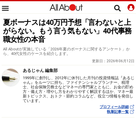
夏ボーナスは40万円予想「言わないと上
がらない。もう言う気もない」40代事務
職女性の本音
All Aboutが実施している「2026年夏のボーナスに関するアンケート」か
ら、40代女性のケースを紹介します。
更新日：
2026年06月12日
あるじゃん 編集部
1995年に創刊し、2012年に休刊した月刊の投資情報誌『あるじ
ゃん』をルーツに持ち、ファイナンシャルプランナー、税理
士、社会保険労務士などマネーの専門家とともに、お金の貯め
方・備え方・増やし方をわかりやすく解説するほか、マネー最
新トピックス、おトク・節約コラムなど、役立つ情報を発信し
ています。
プロフィール詳細
執筆記事一覧