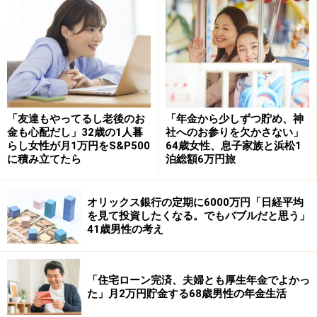
「給与交渉はもうしていない。定時帰りで
最低限の仕事」
今の仕事内容にボーナス額が見合っているかとの問いに
は、「見合っていない」と投稿者。
「友達もやってるし老後のお
「年金から少しずつ貯め、神
その理由として「給与もボーナスも言わないと上がらな
金も心配だし」32歳の1人暮
社へのお参りを欠かさない」
らし女性が月1万円をS&P500
64歳女性、息子家族と浜松1
い。過去にも言ったが毎回言わないと上がらないため今
に積み立てたら
泊総額6万円旅
はもう言っていない。やる気がないので、定時帰りで最
低限の仕事しかしないし、有休もできるだけ使い切るよ
オリックス銀行の定期に6000万円「日経平均
うにしている」とため息をつきます。
を見て投資したくなる。でもバブルだと思う」
41歳男性の考え
空いた時間で副業もしているそうですが、「子どもの学
費と自分の老後が怖くて、お金が使えない。1人で稼げ
る金額も知れているため、今後の学費と老後資金は死活
「住宅ローン完済、夫婦とも厚生年金でよかっ
た」月2万円貯金する68歳男性の年金生活
問題。60歳までにいくら貯められるか、年金だけでは足