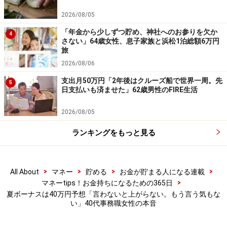
掲載情報の正確性・完全性については十分に配慮しております
が、その内容を保証するものではなく、これに基づく損失・損害
2026/08/05
などについて当社は一切の責任を負いません。
最新の情報や詳細については、必ず各金融機関やサービス提供者
「年金から少しずつ貯め、神社へのお参りを欠か
4
の公式情報をご確認ください。
さない」64歳女性、息子家族と浜松1泊総額6万円
旅
【編集部からのお知らせ】
2026/08/06
・「家計」について、
アンケート（2026/8/31まで）
を実施
支出月50万円「2年後はクルーズ船で世界一周。先
中です！
5
日支払いも済ませた」62歳男性のFIRE生活
※抽選で20名にAmazonギフト券1000円分プレゼント
※謝礼付きの限定アンケートやモニター企画に参加が可能に
2026/08/05
なります
ランキングをもっと見る
>
>
>
>
All About
マネー
貯める
お金が貯まる人になる連載
>
マネーtips！お金持ちになるための365日
夏ボーナスは40万円予想「言わないと上がらない。もう言う気もな
い」40代事務職女性の本音