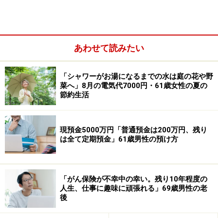
あわせて読みたい
「シャワーがお湯になるまでの水は庭の花や野
菜へ」8月の電気代7000円・61歳女性の夏の
2026年の夏ボーナスについては「手取りで34万円くら
節約生活
い、額面で40万円」と予想。金額は例年と比べて「あま
り変わらなさそう」とのことです。
現預金5000万円「普通預金は200万円、残り
その理由として「従業員は昇給も期待できないし、有休
は全て定期預金」61歳男性の預け方
も取りづらい。私は正社員だけど、退職金もなし。パー
トはボーナスなし」のため期待できないと語っていま
す。
「がん保険が不幸中の幸い。残り10年程度の
人生、仕事に趣味に頑張れる」69歳男性の老
後
ちなみに、ここ最近の夏ボーナスの推移は額面で「いず
れも40万円」とあり、変動がない状況です。