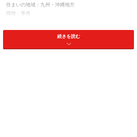
住まいの地域：九州・沖縄地方
職種：事務
雇用形態：正社員
勤務年数：20年以上
続きを読む
年収：350万円
現預金：450万円、リスク資産：200万円
夏ボーナスは40万円予想も「有休はとりづ
らく退職金もなし」
今回の投稿者は、正社員として事務職を務めている、チ
ロタンさん。