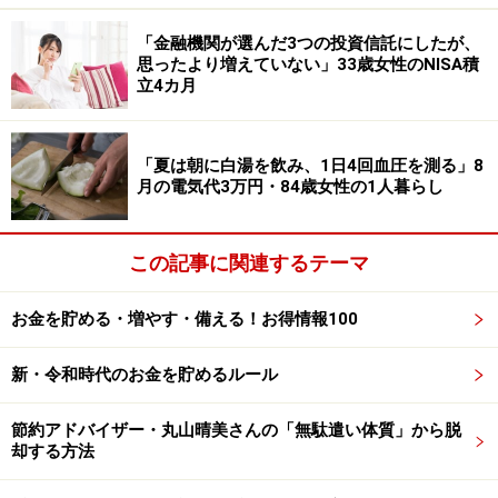
りないのでいつも計算している」と話しています。
「金融機関が選んだ3つの投資信託にしたが、
「朝食はドラッグストアの100円食パン」
思ったより増えていない」33歳女性のNISA積
立4カ月
今回のボーナスは「住宅ローンと貯蓄に充てる予定」と
あり、具体的には「住宅ローンのボーナス払い6万円。
「夏は朝に白湯を飲み、1日4回血圧を測る」8
残りはNISAに3万円、普通預金に25万円」と語っていま
月の電気代3万円・84歳女性の1人暮らし
す。
物価高の影響について「食費が以前よりかかるようにな
この記事に関連するテーマ
った。自分の朝ご飯はドラッグストアの6枚入り食パン
100円に変えた。外食もたまにしか行かなくなった。ガ
お金を貯める・増やす・備える！お得情報100
ソリンも高いので、なるべく歩くかまとめて出掛けるよ
新・令和時代のお金を貯めるルール
うにしている」と話しています。
今後のボーナス額のゆくえについて、「今までもらえな
節約アドバイザー・丸山晴美さんの「無駄遣い体質」から脱
却する方法
かったことはないが、このご時世毎年出るとは限らない
ので不安」と語られていました。