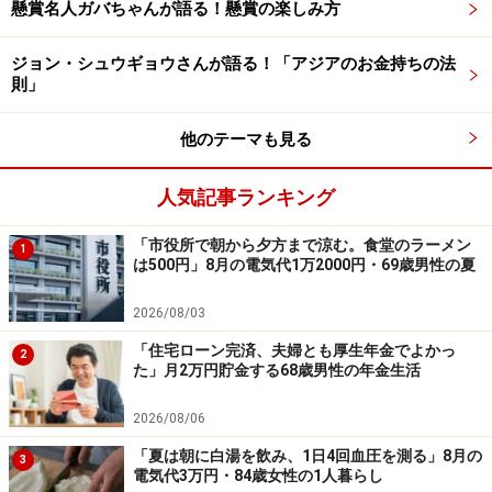
懸賞名人ガバちゃんが語る！懸賞の楽しみ方
※夏ボーナスに関するエピソードを
こちら
からぜひお寄
ジョン・シュウギョウさんが語る！「アジアのお金持ちの法
せください。エピソードの採用で3000円分のAmazonギ
則」
フト券をもれなくプレゼント
ーーーーーーーーーーーーーーーー
他のテーマも見る
※本文カッコ内の回答者コメントは原文に準拠していま
す
人気記事ランキング
※エピソードは投稿者の当時のものです。現在とはサー
「市役所で朝から夕方まで涼む。食堂のラーメン
ビスや金額などの情報が異なることがございます
1
は500円」8月の電気代1万2000円・69歳男性の夏
※投稿エピソードのため、内容の正確性を保証するもの
ではございません
2026/08/03
「住宅ローン完済、夫婦とも厚生年金でよかっ
2
た」月2万円貯金する68歳男性の年金生活
※記事内容は執筆時点のものです。最新の内容をご確認くださ
い。
本記事の内容は一般的な情報提供を目的としており、特定の金融
2026/08/06
商品や投資行動を推奨するものではありません。
「夏は朝に白湯を飲み、1日4回血圧を測る」8月の
投資や資産運用に関する最終的なご判断はご自身の責任において
3
電気代3万円・84歳女性の1人暮らし
行ってください。