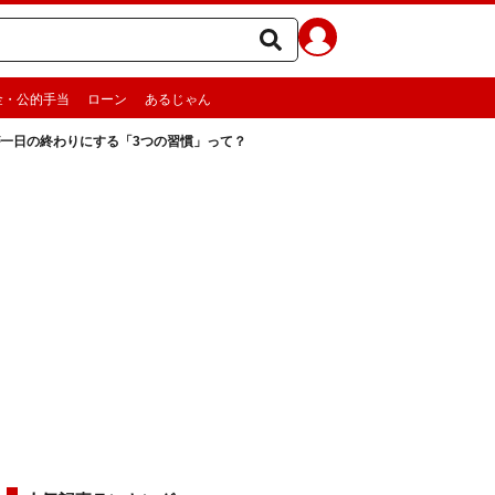
金・公的手当
ローン
あるじゃん
一日の終わりにする「3つの習慣」って？