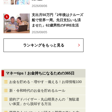
2026/08/06
支出月50万円「2年後はクルーズ
5
船で世界一周。先日支払いも済
ませた」62歳男性のFIRE生活
2026/08/05
ランキングをもっと見る
マネーtips！お金持ちになるための365日
お金を貯める・増やす・備える！お得情報100
新・令和時代のお金を貯めるルール
節約アドバイザー・丸山晴美さんの「無駄遣
い体質」から脱却する方法