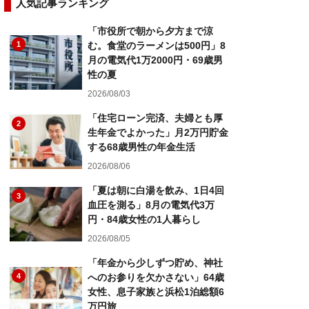
人気記事ランキング
「市役所で朝から夕方まで涼
1
む。食堂のラーメンは500円」8
月の電気代1万2000円・69歳男
性の夏
2026/08/03
「住宅ローン完済、夫婦とも厚
2
生年金でよかった」月2万円貯金
する68歳男性の年金生活
2026/08/06
「夏は朝に白湯を飲み、1日4回
3
血圧を測る」8月の電気代3万
円・84歳女性の1人暮らし
2026/08/05
「年金から少しずつ貯め、神社
4
へのお参りを欠かさない」64歳
女性、息子家族と浜松1泊総額6
万円旅