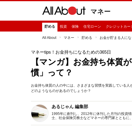
マネー
貯める
投資
保険
住宅ローン
クレジットカー
All About
マネー
貯める
お金が貯まる人にな
マネーtips！お金持ちになるための365日
【マンガ】お金持ち体質が
慣」って？
お金持ち体質の人の中には、さまざまな習慣を実践している人
どのようなものがあるのでしょうか？
あるじゃん 編集部
1995年に創刊し、2012年に休刊した月刊の投
士、社会保険労務士などマネーの専門家とともに
新トピックス、おトク・節約コラムなど、役立つ