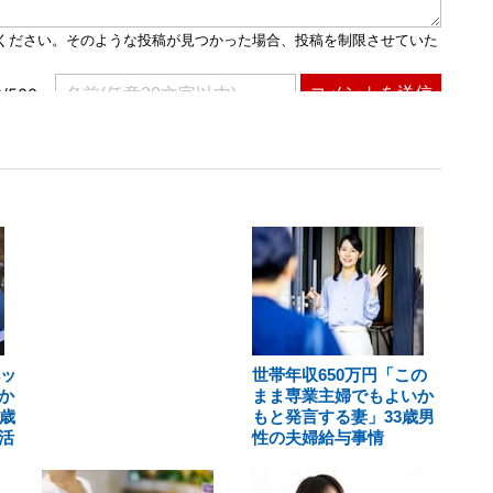
ペッ
世帯年収650万円「この
か
まま専業主婦でもよいか
歳
もと発言する妻」33歳男
活
性の夫婦給与事情