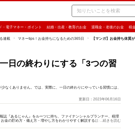
ド・電子マネー・ポイント
結婚・出産・教育のお金
退職金・老後のお金
税
る連載
マネーtips！お金持ちになるための365日
【マンガ】お金持ち体質が
一日の終わりにする「3つの習
が少なくありません。では、実際に、一日の終わりにやっている習慣には、
更新日：2023年06月16日
資情報誌『あるじゃん』をルーツに持ち、ファイナンシャルプランナー、税理
、お金の貯め方・備え方・増やし方をわかりやすく解説するほか、マネー最
...続きを読む
情報を発信しています。