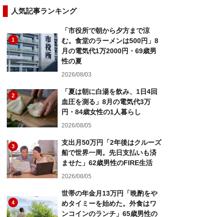
人気記事ランキング
「市役所で朝から夕方まで涼
1
む。食堂のラーメンは500円」8
月の電気代1万2000円・69歳男
性の夏
2026/08/03
「夏は朝に白湯を飲み、1日4回
2
血圧を測る」8月の電気代3万
円・84歳女性の1人暮らし
2026/08/05
支出月50万円「2年後はクルーズ
3
船で世界一周。先日支払いも済
ませた」62歳男性のFIRE生活
2026/08/05
世帯の年金月13万円「晩酌をや
4
めタイミーを始めた。外食はワ
ンコインのランチ」65歳男性の