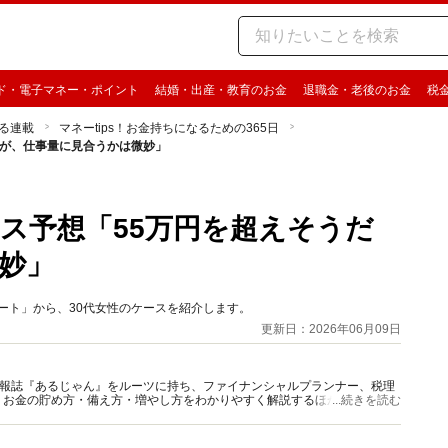
ド・電子マネー・ポイント
結婚・出産・教育のお金
退職金・老後のお金
税
る連載
マネーtips！お金持ちになるための365日
だが、仕事量に見合うかは微妙」
ナス予想「55万円を超えそうだ
妙」
アンケート」から、30代女性のケースを紹介します。
更新日：2026年06月09日
資情報誌『あるじゃん』をルーツに持ち、ファイナンシャルプランナー、税理
、お金の貯め方・備え方・増やし方をわかりやすく解説するほか、マネー最
...続きを読む
情報を発信しています。