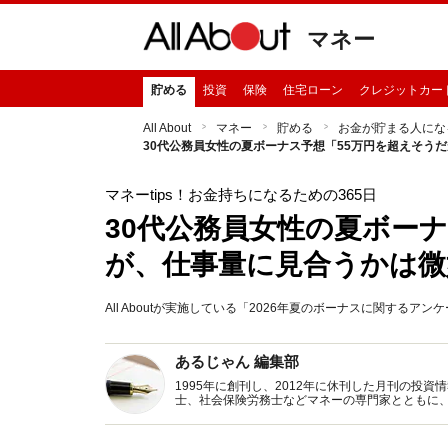
マネー
貯める
投資
保険
住宅ローン
クレジットカー
All About
マネー
貯める
お金が貯まる人にな
30代公務員女性の夏ボーナス予想「55万円を超えそう
マネーtips！お金持ちになるための365日
30代公務員女性の夏ボー
が、仕事量に見合うかは微
All Aboutが実施している「2026年夏のボーナスに関する
あるじゃん 編集部
1995年に創刊し、2012年に休刊した月刊の投
士、社会保険労務士などマネーの専門家とともに
新トピックス、おトク・節約コラムなど、役立つ