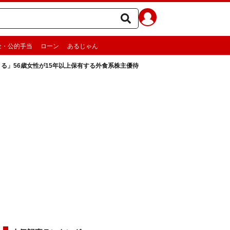
金・公的手当
ローン
あるじゃん
きる」56歳女性が15年以上保有する外食系株主優待