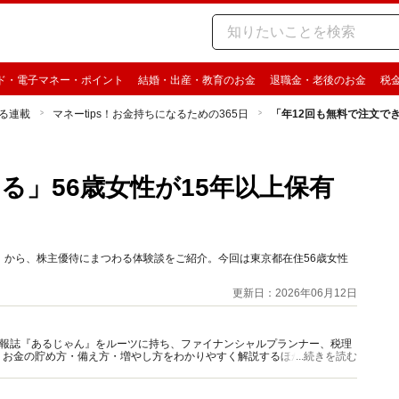
ド・電子マネー・ポイント
結婚・出産・教育のお金
退職金・老後のお金
税
る連載
マネーtips！お金持ちになるための365日
「年12回も無料で注文で
る」56歳女性が15年以上保有
銘柄」から、株主優待にまつわる体験談をご紹介。今回は東京都在住56歳女性
更新日：2026年06月12日
資情報誌『あるじゃん』をルーツに持ち、ファイナンシャルプランナー、税理
、お金の貯め方・備え方・増やし方をわかりやすく解説するほか、マネー最
...続きを読む
情報を発信しています。