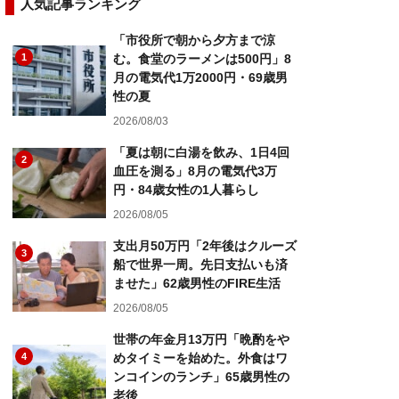
人気記事ランキング
「市役所で朝から夕方まで涼
1
む。食堂のラーメンは500円」8
月の電気代1万2000円・69歳男
性の夏
2026/08/03
「夏は朝に白湯を飲み、1日4回
2
血圧を測る」8月の電気代3万
円・84歳女性の1人暮らし
2026/08/05
支出月50万円「2年後はクルーズ
3
船で世界一周。先日支払いも済
ませた」62歳男性のFIRE生活
2026/08/05
世帯の年金月13万円「晩酌をや
4
めタイミーを始めた。外食はワ
ンコインのランチ」65歳男性の
老後