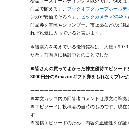
松屋フーズホールディングス以外では、例えば
商品で賄える」、
ブックオフグループホールディ
ンガが安価でそろう」、
ビックカメラ＜3048＞
商品券を電球やシャンプー、市販薬などの消耗
れぞれ気に入っていると言います。
今後購入を考えている優待銘柄は「大庄＜997
た為」前向きに検討中とのことでした。
※皆さんの買ってよかった株主優待エピソード
3000円分のAmazonギフト券をもれなくプレ
ーーーーーーーーーーーーーーーー
※本文カッコ内の回答者コメントは原文に準拠
※エピソードは投稿者の当時のものです。現在
す
※投稿エピソードのため、内容の正確性を保証