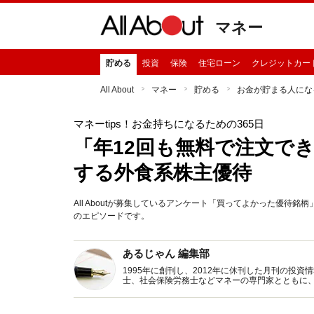
マネー
貯める
投資
保険
住宅ローン
クレジットカー
All About
マネー
貯める
お金が貯まる人にな
マネーtips！お金持ちになるための365日
「年12回も無料で注文でき
する外食系株主優待
All Aboutが募集しているアンケート「買ってよかった優待
のエピソードです。
あるじゃん 編集部
1995年に創刊し、2012年に休刊した月刊の投
士、社会保険労務士などマネーの専門家とともに
新トピックス、おトク・節約コラムなど、役立つ