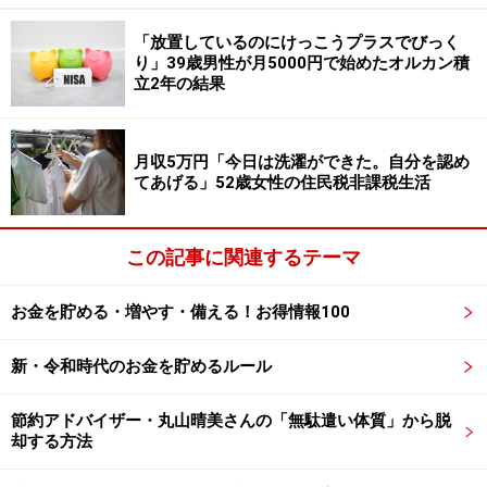
生活にも少しずつ余裕が出てきて、残高も少なくなって
「放置しているのにけっこうプラスでびっく
いたので、貯金を切り崩して一括返済を行った」とのこ
り」39歳男性が月5000円で始めたオルカン積
立2年の結果
と。完済時は「解放感がすごかったのと、シンプルに出
費が減ったのがうれしかった」と振り返ります。
月収5万円「今日は洗濯ができた。自分を認め
奨学金を借りてよかったかという問いには「どちらとも
てあげる」52歳女性の住民税非課税生活
いえない」と回答。「借りなくてよいなら借りたくはな
かったが、実際には、それがなければ大学生活は成り立
っていなかった。『借りてよかった』とまでは言えない
この記事に関連するテーマ
が、後悔はしていない」と語ります。
お金を貯める・増やす・備える！お得情報100
返済経験を通じて「今後の生活においても極力借り入れ
はしないようにしたい、と考えるようにはなった」と話
新・令和時代のお金を貯めるルール
すすぴかすさん。奨学金については、「就職後の収入や
節約アドバイザー・丸山晴美さんの「無駄遣い体質」から脱
支出は、いざその時になってみないと分からないので、
却する方法
本当に無理のない範囲で利用したほうがよい」とコメン
トされていました。