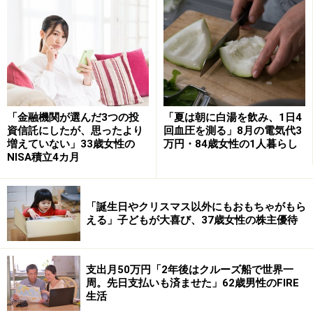
迫した」と話します。
「飲み会や旅行に誘われても断ることが多
いのがつらかった」
返済中に最も印象に残っている出来事として、「毎月の
返済はしんどいながらも、なんとか生活はできていたも
「金融機関が選んだ3つの投
「夏は朝に白湯を飲み、1日4
資信託にしたが、思ったより
回血圧を測る」8月の電気代3
のの、周りの同期などで、奨学金を借りていない実家暮
増えていない」33歳女性の
万円・84歳女性の1人暮らし
らしの人の話を聞いていると、生活水準が違いすぎて、
NISA積立4カ月
飲み会や旅行に誘われても断ることが多いのがつらかっ
た」とすぴかすさん。
「誕生日やクリスマス以外にもおもちゃがもら
える」子どもが大喜び、37歳女性の株主優待
人間関係への影響については「自由に使えるお金があま
りないので、独身時代の自由な交友関係をあまり謳歌
（おうか）することができず、付き合いが悪い印象を持
支出月50万円「2年後はクルーズ船で世界一
たれてしまっていたと思う」と話します。
周。先日支払いも済ませた」62歳男性のFIRE
生活
繰り上げ返済の経緯について「出世などで収入が増え、