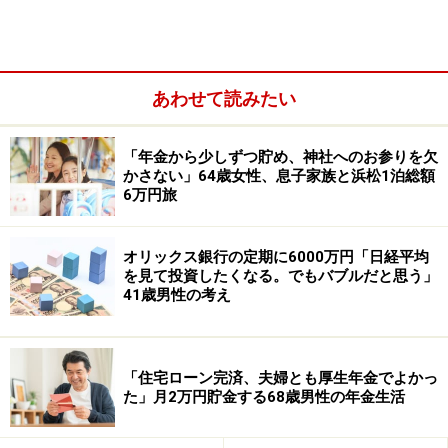
あわせて読みたい
「年金から少しずつ貯め、神社へのお参りを欠
かさない」64歳女性、息子家族と浜松1泊総額
6万円旅
奨学金を借りた理由について「大学進学の際にアルバイ
トをすることが絶対条件だったが、それでも学費や家賃
オリックス銀行の定期に6000万円「日経平均
を賄うのは難しかったので、先のことはあまり深くは考
を見て投資したくなる。でもバブルだと思う」
41歳男性の考え
えずに、奨学金制度を利用した」とすぴかすさん。
返済は生活に「まあまあ影響している」と回答。「働き
始める時には、月2万円程度なら問題ないと思っていた
「住宅ローン完済、夫婦とも厚生年金でよかっ
た」月2万円貯金する68歳男性の年金生活
が、いざ就職してみると、これまで必要なかった冠婚葬
祭や交際費などが思った以上に大きく、かなり生活を圧