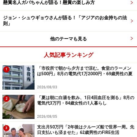
懸賞名人ガバちゃんが語る！懸賞の楽しみ方
奨学金の返済に関するエピソードを募集中
ジョン・シュウギョウさんが語る！「アジアのお金持ちの法
です
則」
奨学金の借入・返済にまつわるエピソードをお寄せくだ
他のテーマも見る
さい。投稿は
こちら
から
ーーーーーーーーーーーーーーーー
人気記事ランキング
※本文中のコメントは、投稿内容をもとに読みやすく再
「市役所で朝から夕方まで涼む。食堂のラーメン
1
構成しています
は500円」8月の電気代1万2000円・69歳男性の夏
※エピソードは投稿者の当時のものです。現在とはサー
ビスや金額などの情報が異なることがございます
2026/08/03
※投稿エピソードのため、内容の正確性を保証するもの
「夏は朝に白湯を飲み、1日4回血圧を測る」8月の
2
電気代3万円・84歳女性の1人暮らし
ではございません
2026/08/05
※記事内容は執筆時点のものです。最新の内容をご確認くださ
支出月50万円「2年後はクルーズ船で世界一周。先
い。
3
日支払いも済ませた」62歳男性のFIRE生活
本記事の内容は一般的な情報提供を目的としており、特定の金融