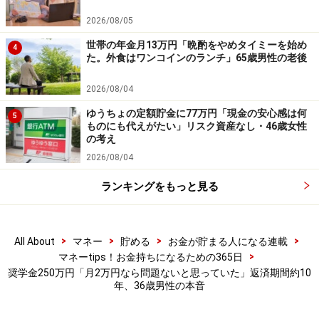
商品や投資行動を推奨するものではありません。
投資や資産運用に関する最終的なご判断はご自身の責任において
2026/08/05
行ってください。
掲載情報の正確性・完全性については十分に配慮しております
世帯の年金月13万円「晩酌をやめタイミーを始め
4
が、その内容を保証するものではなく、これに基づく損失・損害
た。外食はワンコインのランチ」65歳男性の老後
などについて当社は一切の責任を負いません。
最新の情報や詳細については、必ず各金融機関やサービス提供者
2026/08/04
の公式情報をご確認ください。
ゆうちょの定額貯金に77万円「現金の安心感は何
5
ものにも代えがたい」リスク資産なし・46歳女性
【編集部からのお知らせ】
の考え
・「家計」について、
アンケート（2026/8/31まで）
を実施
中です！
2026/08/04
※抽選で20名にAmazonギフト券1000円分プレゼント
※謝礼付きの限定アンケートやモニター企画に参加が可能に
ランキングをもっと見る
なります
>
>
>
>
All About
マネー
貯める
お金が貯まる人になる連載
>
マネーtips！お金持ちになるための365日
奨学金250万円「月2万円なら問題ないと思っていた」返済期間約10
年、36歳男性の本音