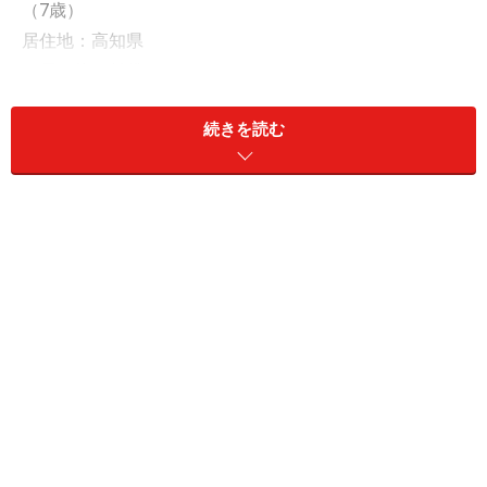
（7歳）
居住地：高知県
住居形態：賃貸
職業：正社員
続きを読む
年収：600万円
金融資産：現預金250万円、リスク資産100万円
大学進学のために250万円を借り入れ、34
歳で繰り上げ完済
「大学」で奨学金を利用したと言う、すぴかすさん。借
入総額は「250万円」で、種類は「日本学生支援機構
（第二種・有利子）」。毎月2万円を返済し、繰り上げ
返済も実施、34歳で完済したと言います。