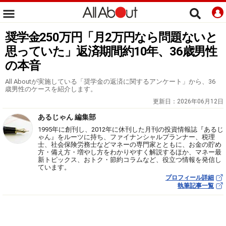
奨学金250万円「月2万円なら問題ないと
思っていた」返済期間約10年、36歳男性
の本音
All Aboutが実施している「奨学金の返済に関するアンケート」から、36
歳男性のケースを紹介します。
更新日：
2026年06月12日
あるじゃん 編集部
1995年に創刊し、2012年に休刊した月刊の投資情報誌『あるじ
ゃん』をルーツに持ち、ファイナンシャルプランナー、税理
士、社会保険労務士などマネーの専門家とともに、お金の貯め
方・備え方・増やし方をわかりやすく解説するほか、マネー最
新トピックス、おトク・節約コラムなど、役立つ情報を発信し
ています。
プロフィール詳細
執筆記事一覧