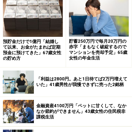
現在のひと月当たりの収入は「副業を含む労働収入30万
円、養育費10万円、特別児童扶養手当4万円程度、児童
扶養手当4万程度、児童手当1万5000円」。一方、支出は
貯蓄250万円で毎月20万円の
預貯金だけで1億円「結婚し
「実家に入れるお金（最低限の食費込み5万円）、通信
赤字「まもなく破綻するので
て以来、お金がたまれば定期
費2000円、民間保険2500円、そのほか4万～6万円」ほ
マンションを売却予定」65歳
預金に預けてきた」67歳女性
女性の年金生活
の貯め方
ど。
ただ、就職したからといって不安がなくなったわけでは
「利益は2800円。あと1日待てば2万円増えて
なく、今後「養育費が減るかもしれない。母子手当（児
いた」41歳男性が我慢できずに売った2銘柄
童扶養手当）も収入が増えたらもらえなくなる。子ども
が順調に成長したら特別児童扶養手当ももらえなくな
る。今年からは非課税世帯ではなくなる。今の状況はず
金融資産4100万円「ペットに甘くして、なか
なか節約ができません」43歳女性の住民税非
っと続くものではないので、不安はあります。そのた
課税生活
め、今がお金の貯め時だと思って切り詰めている」と続
けます。