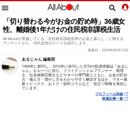
「切り替わる今がお金の貯め時」36歳女
性、離婚後1年だけの住民税非課税生活
All Aboutが実施している「住民税非課税世帯のお金と暮らし」に関する
アンケートから、30代女性のケースを紹介します。
更新日：
2026年06月10日
あるじゃん 編集部
1995年に創刊し、2012年に休刊した月刊の投資情報誌『あるじ
ゃん』をルーツに持ち、ファイナンシャルプランナー、税理
士、社会保険労務士などマネーの専門家とともに、お金の貯め
方・備え方・増やし方をわかりやすく解説するほか、マネー最
新トピックス、おトク・節約コラムなど、役立つ情報を発信し
ています。
プロフィール詳細
執筆記事一覧