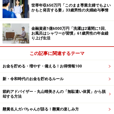
世帯年収650万円「このまま専業主婦でもよい
かもと発言する妻」33歳男性の夫婦給与事情
給付金のおかげで「なんとかやっていけそ
う」と前向きに
金融資産1億6000万円「洗濯は2週間に1回、
住民税非課税世帯となったことで、特に「給付金・支援
お風呂はシャワーが習慣」61歳男性の年金繰
制度を受けたこと」は生活する上で大きな助けになった
り上げ生活
そう。「気持ち的に、求職中も『こうした給付金が定期
的にあったら、なんとかやっていけそう』と感じ、とて
この記事に関連するテーマ
もありがたかった。所得制限のある手当、3歳未満保育
の無償など、サポート面で大きな恩恵を感じた」と言い
お金を貯める・増やす・備える！お得情報100
ます。
新・令和時代のお金を貯めるルール
とはいえ、幸い「実家という環境があったため、それほ
ど貧困を感じる事はなかったです。就職してからも1年
節約アドバイザー・丸山晴美さんの「無駄遣い体質」から脱
却する方法
間は住民税非課税でいられるので、その期間は貯蓄もで
きて、かなり助かりました」と渡辺さん。
懸賞名人ガバちゃんが語る！懸賞の楽しみ方