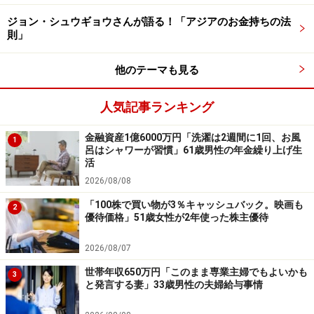
今の暮らしで大切にしていることは「とにかく、支出が
収入を超えないようにすること。家計簿は、費目にこだ
ジョン・シュウギョウさんが語る！「アジアのお金持ちの法
則」
わらず金額だけはつける。収入を下回る月と上回る月が
あれば、半年間や年間で調整する。就職してからも以前
他のテーマも見る
の生活サイズをキープし、貯金につとめている」と堅実
に過ごしているようでした。
人気記事ランキング
「住民税非課税世帯」に関するエピソード
金融資産1億6000万円「洗濯は2週間に1回、お風
1
呂はシャワーが習慣」61歳男性の年金繰り上げ生
を募集中です
活
2026/08/08
住民税非課税世帯に該当されている方々の、暮らしやお
「100株で買い物が3％キャッシュバック。映画も
金に関するエピソードをお寄せください。投稿は
こちら
2
優待価格」51歳女性が2年使った株主優待
から
2026/08/07
ーーーーーーーーーーーーーーーー
世帯年収650万円「このまま専業主婦でもよいかも
※住民税が非課税となる基準は自治体や世帯構成などに
3
と発言する妻」33歳男性の夫婦給与事情
より異なります