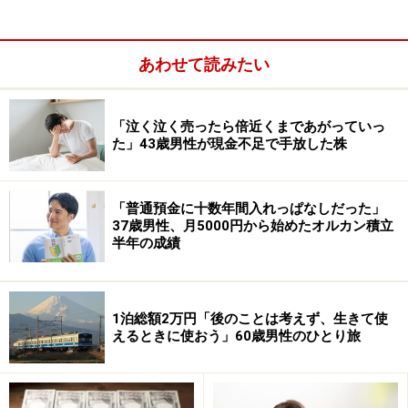
となる」と説明する渡辺あすかさん。
「就職をしたため期間限定の非課税世帯となったが、離
あわせて読みたい
婚から就職が決まるまでは不安が大きかった。養育費の
範囲内で生活をしながら職を探している状態だったの
「泣く泣く売ったら倍近くまであがっていっ
で、養育費が止まったり減額したら生活できない。小さ
た」43歳男性が現金不足で手放した株
な子どもがいたが、実家という環境を生かしてなんとか
就職できた」と言います。
「普通預金に十数年間入れっぱなしだった」
37歳男性、月5000円から始めたオルカン積立
半年の成績
1泊総額2万円「後のことは考えず、生きて使
えるときに使おう」60歳男性のひとり旅