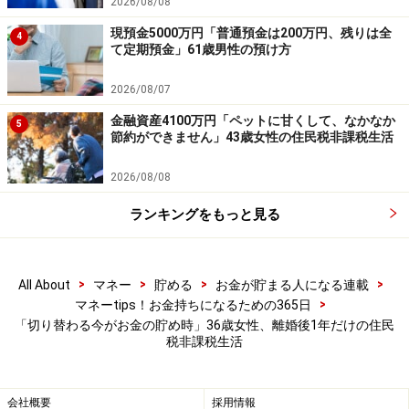
※本文中のコメントは、投稿内容をもとに読みやすく再
2026/08/08
構成しています
現預金5000万円「普通預金は200万円、残りは全
4
て定期預金」61歳男性の預け方
※エピソードは投稿者の当時のものです。現在とはサー
ビスや金額などの情報が異なることがございます
2026/08/07
※投稿エピソードのため、内容の正確性を保証するもの
金融資産4100万円「ペットに甘くして、なかなか
5
ではございません
節約ができません」43歳女性の住民税非課税生活
2026/08/08
※記事内容は執筆時点のものです。最新の内容をご確認くださ
い。
ランキングをもっと見る
本記事の内容は一般的な情報提供を目的としており、特定の金融
商品や投資行動を推奨するものではありません。
投資や資産運用に関する最終的なご判断はご自身の責任において
行ってください。
掲載情報の正確性・完全性については十分に配慮しております
>
>
>
>
All About
マネー
貯める
お金が貯まる人になる連載
が、その内容を保証するものではなく、これに基づく損失・損害
>
マネーtips！お金持ちになるための365日
などについて当社は一切の責任を負いません。
「切り替わる今がお金の貯め時」36歳女性、離婚後1年だけの住民
最新の情報や詳細については、必ず各金融機関やサービス提供者
税非課税生活
の公式情報をご確認ください。
【編集部からのお知らせ】
会社概要
採用情報
・「家計」について、
アンケート（2026/8/31まで）
を実施