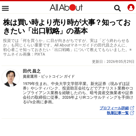
株は買い時より売り時が大事？知ってお
きたい「出口戦略」の基本
投資では「何を買うか」に目が向きがちですが、実は「どう終わらせる
か」も同じくらい重要です。All Aboutマネーガイドの田代昌之さんに、
初心者こそ知っておきたい「出口戦略」について教えてもらいました。※
サムネイル画像：PIXTA
更新日：
2026年05月29日
田代 昌之
資産運用・ビットコイン ガイド
1979年生まれ、中央大学文学部卒業。新光証券（現みずほ証
券）やシティバンク、投資助言会社などでアナリスト業務やコ
ンプライアンス業務を経験したのち、暗号資産交換業者や証券
会社の取締役に従事。2026年よりIRコンサルティングを手掛け
るU's企画に参画。
プロフィール詳細
執筆記事一覧