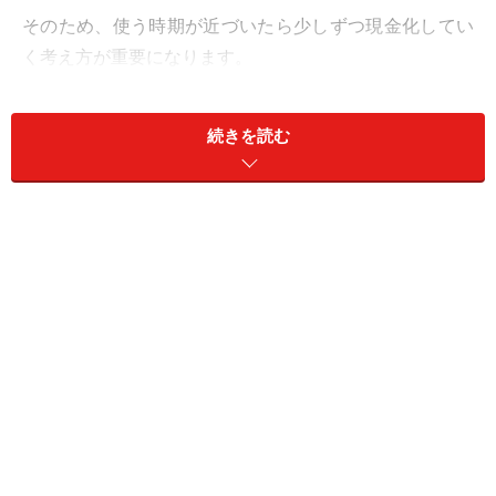
そのため、使う時期が近づいたら少しずつ現金化してい
く考え方が重要になります。
株は売るときのルールを明確に決める
続きを読む
初心者の場合、株などは「上がったら売る」と漠然と考
えているケースも多いですが、それだけでは不十分で
す。「どれくらい利益が出たら売るのか」「逆にどこま
で下がったら見直すのか」自分なりのルールを明確に持
つことが大切です。