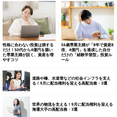
投資は「買っておしまい」ではありません。むしろ、
「どう終わらせるか」まで考えて、初めて資産形成とし
て完成します。目的や使う時期を意識しながら、出口か
ら逆算して投資を考えることが初心者には特に重要で
す。
性格に合わない投資は損する
56歳専業主婦が「8年で資産8
だけ！50代から4億円を築い
倍、4億円」を達成した自分
※記事内容は執筆時点のものです。最新の内容をご確認くださ
た専業主婦が説く、資産を増
だけの「経験学習型」投資ル
い。
やすコツ
ール
本記事の内容は一般的な情報提供を目的としており、特定の金融
商品や投資行動を推奨するものではありません。
投資や資産運用に関する最終的なご判断はご自身の責任において
行ってください。
道路や橋、水道管などの社会インフラを支え
掲載情報の正確性・完全性については十分に配慮しております
る！9月に配当権利を迎える高配当株・3選
が、その内容を保証するものではなく、これに基づく損失・損害
などについて当社は一切の責任を負いません。
最新の情報や詳細については、必ず各金融機関やサービス提供者
の公式情報をご確認ください。
世界の物流を支える！9月に配当権利を迎える
海運大手の高配当株・3選