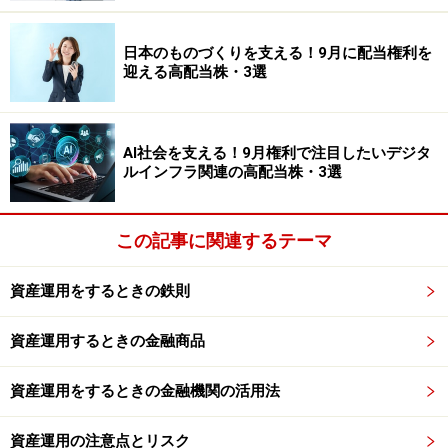
【編集部おすすめの購入サイト】
日本のものづくりを支える！9月に配当権利を
Amazonで資産運用の書籍をチェック！
迎える高配当株・3選
楽天市場で資産運用関連の書籍をチェック！
AI社会を支える！9月権利で注目したいデジタ
ルインフラ関連の高配当株・3選
【編集部からのお知らせ】
・「家計」について、
アンケート（2026/8/31まで）
を実施
中です！
※抽選で20名にAmazonギフト券1000円分プレゼント
この記事に関連するテーマ
※謝礼付きの限定アンケートやモニター企画に参加が可能に
なります
資産運用をするときの鉄則
資産運用するときの金融商品
資産運用をするときの金融機関の活用法
資産運用の注意点とリスク