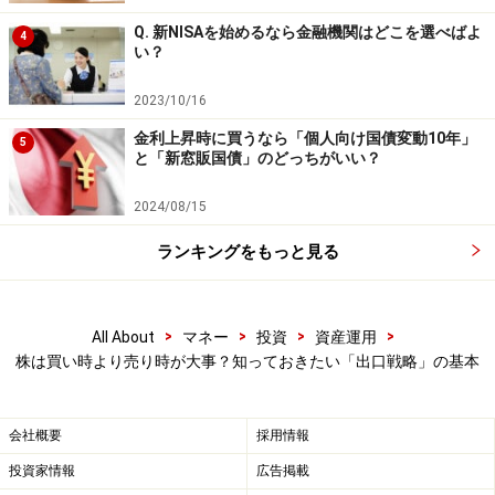
Q. 新NISAを始めるなら金融機関はどこを選べばよ
4
い？
2023/10/16
金利上昇時に買うなら「個人向け国債変動10年」
5
と「新窓販国債」のどっちがいい？
2024/08/15
ランキングをもっと見る
>
>
>
>
All About
マネー
投資
資産運用
株は買い時より売り時が大事？知っておきたい「出口戦略」の基本
会社概要
採用情報
投資家情報
広告掲載