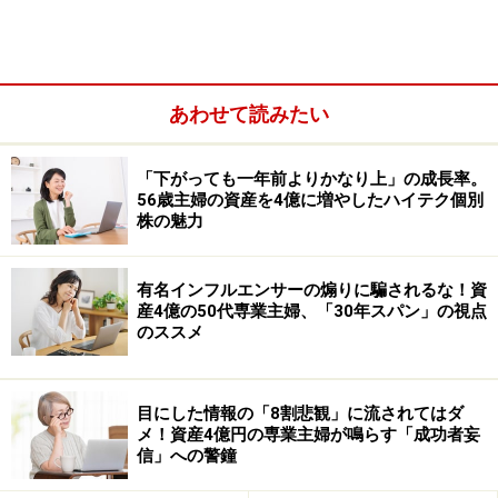
あわせて読みたい
特に初心者の場合、出口を決めていないと、
相場が上昇
しているときは「もっと上がるかもしれない」と欲が出
「下がっても一年前よりかなり上」の成長率。
やすく、下落時には「そのうち戻るはず」と判断が遅れ
56歳主婦の資産を4億に増やしたハイテク個別
株の魅力
やすくなります。
その結果、大きな損失につながるケー
スもありますので、最初にルールを決めておくことが大
有名インフルエンサーの煽りに騙されるな！資
事です。
産4億の50代専業主婦、「30年スパン」の視点
のススメ
出口を考えることで、相場に振り回されな
い
目にした情報の「8割悲観」に流されてはダ
あらかじめ「どんな目的で投資しているのか」「いつ使
メ！資産4億円の専業主婦が鳴らす「成功者妄
信」への警鐘
う予定なのか」を整理しておくことで、相場の値動きに
振り回されにくくなります。