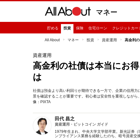
マネー
貯める
投資
保険
住宅ローン
クレジットカー
All About
マネー
投資
資産運用
高金利の
資産運用
高金利の社債は本当にお得
は
社債は預金より高い利回りが期待できる一方で、企業の信用力
景を確認することが重要です。初心者は安全性を重視しながら
像：PIXTA
田代 昌之
資産運用・ビットコイン ガイド
1979年生まれ、中央大学文学部卒業。新光証券
ンプライアンス業務を経験したのち、暗号資産交換