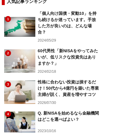
人気記事ランキング
「個人向け国債・変動10」を持
1
ち続けるか迷っています。手放
した方が良いのは、どんな場
合？
2024/05/29
60代男性「新NISAをやってみた
2
いが、低リスクな投資先はあり
ますか？」
2024/02/18
性格に合わない投資は損するだ
3
け！50代から4億円を築いた専業
主婦が説く、資産を増やすコツ
2026/07/30
Q. 新NISAを始めるなら金融機関
4
はどこを選べばよい？
2023/10/16