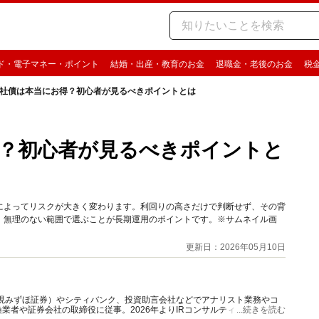
ド・電子マネー・ポイント
結婚・出産・教育のお金
退職金・老後のお金
税
社債は本当にお得？初心者が見るべきポイントとは
？初心者が見るべきポイントと
によってリスクが大きく変わります。利回りの高さだけで判断せず、その背
、無理のない範囲で選ぶことが長期運用のポイントです。※サムネイル画
更新日：2026年05月10日
（現みずほ証券）やシティバンク、投資助言会社などでアナリスト業務やコ
業者や証券会社の取締役に従事。2026年よりIRコンサルティングを手掛
...続きを読む