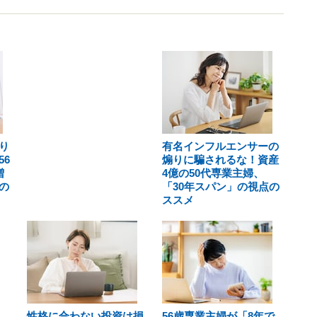
り
有名インフルエンサーの
6
煽りに騙されるな！資産
増
4億の50代専業主婦、
の
「30年スパン」の視点の
ススメ
性格に合わない投資は損
56歳専業主婦が「8年で