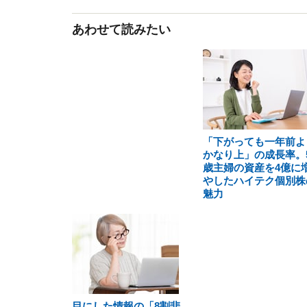
あわせて読みたい
「下がっても一年前よ
かなり上」の成長率。5
歳主婦の資産を4億に
やしたハイテク個別株
魅力
目にした情報の「8割悲