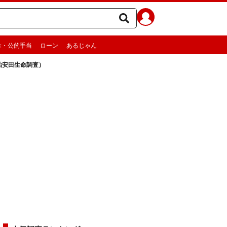
金・公的手当
ローン
あるじゃん
治安田生命調査）