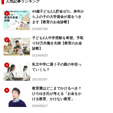
人気記事ランキング
44歳子ども2人貯金ゼロ。来年か
1
ら上の子の大学資金が底をつき
ます【教育のお金診断】
2019/07/04
子ども2人中学受験を希望。手取
2
り53万共働き夫婦【教育のお金
診断】
2019/04/20
私立中学に通う子の親の年収っ
3
ていくら？
2023/01/07
教育費はどこまでかけるべき？
4
ひろゆき氏が考える「お金をか
ける教育、かけない教育」
2026/06/27