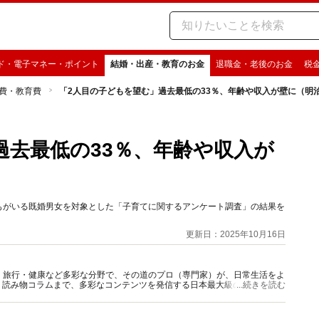
ド・電子マネー・ポイント
結婚・出産・教育のお金
退職金・老後のお金
税
費・教育費
「2人目の子どもを望む」過去最低の33％、年齢や収入が壁に（明
過去最低の33％、年齢や収入が
どもがいる既婚男女を対象とした「子育てに関するアンケート調査」の結果を
更新日：2025年10月16日
グルメ・旅行・健康など多彩な分野で、その道のプロ（専門家）が、日常生活をよ
、読み物コラムまで、多彩なコンテンツを発信する日本最大級の総合情報サ
...続きを読む