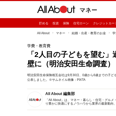
マネー
貯める
投資
保険
住宅ローン
クレジットカー
All About
マネー
結婚・出産・教育のお金
学
学費・教育費
「2人目の子どもを望む」
壁に（明治安田生命調査）
明治安田生命保険相互会社は9月30日、0歳から6歳までの子
公表しました。※サムネイル画像：PIXTA
All About 編集部
「All About」は、マネー・暮らし・住宅・
り豊かに快適にするノウハウから業界の最新動向
イトです。