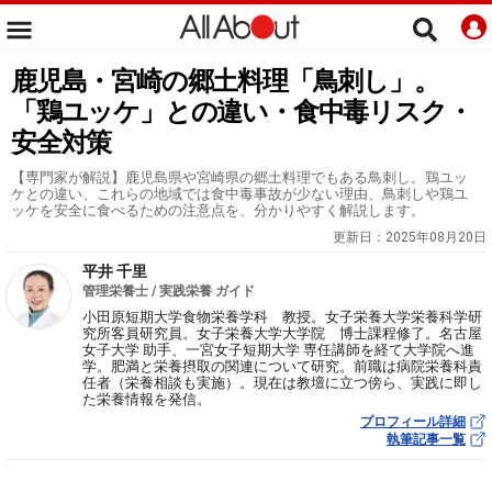
鹿児島・宮崎の郷土料理「鳥刺し」。
「鶏ユッケ」との違い・食中毒リスク・
安全対策
【専門家が解説】鹿児島県や宮崎県の郷土料理でもある鳥刺し。鶏ユッ
ケとの違い、これらの地域では食中毒事故が少ない理由、鳥刺しや鶏ユ
ッケを安全に食べるための注意点を、分かりやすく解説します。
更新日：
2025年08月20日
平井 千里
管理栄養士 / 実践栄養 ガイド
小田原短期大学食物栄養学科 教授。女子栄養大学栄養科学研
究所客員研究員。女子栄養大学大学院 博士課程修了。名古屋
女子大学 助手、一宮女子短期大学 専任講師を経て大学院へ進
学。肥満と栄養摂取の関連について研究。前職は病院栄養科責
任者（栄養相談も実施）。現在は教壇に立つ傍ら、実践に即し
た栄養情報を発信。
プロフィール詳細
執筆記事一覧