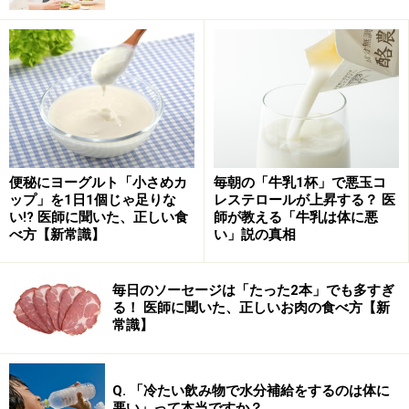
鳥刺しが郷土料理である地域で食中毒事故
が少ない理由
鳥刺しは、鹿児島県や宮崎県では郷土料理として根付い
ています。では、食中毒事故もその分、多いのでしょう
か？ 意外なことに、これらの地域では、鳥刺しによる食
中毒事故の報告がほとんどありません。
便秘にヨーグルト「小さめカ
毎朝の「牛乳1杯」で悪玉コ
ップ」を1日1個じゃ足りな
レステロールが上昇する？ 医
その理由として、これらの地域では独自の厳しい鶏肉の
い!? 医師に聞いた、正しい食
師が教える「牛乳は体に悪
生食加工基準が設けられていることが挙げられます。基
べ方【新常識】
い」説の真相
準に沿って調理された場合に限り、鳥刺しとしての提供
が許可されているのです。
毎日のソーセージは「たった2本」でも多すぎ
る！ 医師に聞いた、正しいお肉の食べ方【新
常識】
また、スーパーなどで提供される場合は、パッケージに
記載すべき表示基準目標が定められています。
Q. 「冷たい飲み物で水分補給をするのは体に
悪い」って本当ですか？