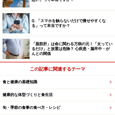
鹿児島県の基準では、以下の項目を表示するよう指定さ
れています。
Q. 「スマホを触らないだけで痩せやすくな
る」って本当ですか？
生食用である旨
「脂肪肝」は命に関わる万病の元！「太ってい
生鳥処理、解体された食鳥処理場の所在す
るだけ」と放置は危険？ 心疾患・脳卒中・が
る都道府県名及び施設の名称
んとの関係
生食によるリスクに関する説明
この記事に関連するテーマ
(1) 一般的に食肉の生食は食中毒のリスク
があること
食と健康の基礎知識
(2) 子ども、高齢者、食中毒に対する抵抗
力の弱い人は食肉の生食を控えること
健康的な体型づくりと食生活
旬・季節の食事の食べ方・レシピ
宮崎県も同様に、リスクに関する表示基準目標を設定し