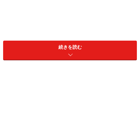
鳥刺しと鶏ユッケの違いは？ 生もしくは軽
くあぶるだけの調理法は同じ
続きを読む
鳥刺しと鶏ユッケによる食中毒事故は、しばしば報じら
れている通りです。いずれも鶏肉を生、もしくは軽くあ
ぶるだけで提供されます。
鳥刺しと鶏ユッケの大きな違いは、切り方と味付けのタ
イミングだけです。鳥刺しは、鶏肉を薄切りにしたもの
で、たれをつけながら食べます。一方、鶏ユッケは鶏肉
を細かく刻んで、甘辛だれで味付けした状態で提供され
ます。