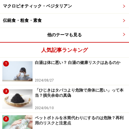
ています。
マクロビオティック・ベジタリアン
伝統食・粗食・素食
独自の厳重な管理に加え、このようなリスクの周知も行
った上で提供されているため、他県よりも安全性の高さ
他のテーマも見る
が保たれているものと考えられます。一方で、鹿児島県
の表示基準目標の③にあるように、生食である以上、食
人気記事ランキング
中毒リスクをゼロにすることはできません。
白湯は体に悪い？ 白湯の健康リスクはあるのか
1
禁止されていない食品ではありますが、やはり食中毒の
観点から考えると、少なくとも厳格な基準のない地域
2024/08/27
で、鳥刺しや鶏ユッケを食べるのは控えた方がよいでし
「ひじきはタバコより危険で身体に悪い」って本
2
ょう。実際に、鶏肉の生食による食中毒事故は少なくあ
当？損失余命の真偽
りません。提供する側も消費者も、危険性を十分に認識
2024/06/10
することが大切です。
■参考
ペットボトルを水筒代わりにするのは危険？再利
3
用のリスクと注意点
生食用食鳥肉の衛生対策（宮崎県）