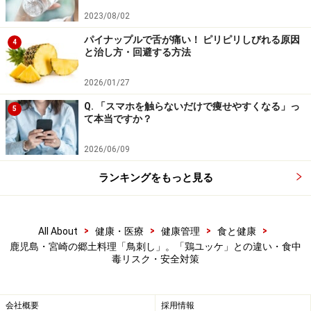
2023/08/02
生食用食鳥肉の衛生基準（鹿児島県）
パイナップルで舌が痛い！ ピリピリしびれる原因
鶏肉の生食はやめましょう（渋谷区）
4
と治し方・回避する方法
2026/01/27
※記事内容は執筆時点のものです。最新の内容をご確認くださ
い。
Q. 「スマホを触らないだけで痩せやすくなる」っ
※当サイトにおける医師・医療従事者等による情報の提供は、診
5
て本当ですか？
断・治療行為ではありません。診断・治療を必要とする方は、適
切な医療機関での受診をおすすめいたします。記事内容は執筆者
個人の見解によるものであり、全ての方への有効性を保証するも
2026/06/09
のではありません。当サイトで提供する情報に基づいて被ったい
かなる損害についても、当社、各ガイド、その他当社と契約した
ランキングをもっと見る
情報提供者は一切の責任を負いかねます。
免責事項
>
>
>
>
All About
健康・医療
健康管理
食と健康
鹿児島・宮崎の郷土料理「鳥刺し」。「鶏ユッケ」との違い・食中
毒リスク・安全対策
会社概要
採用情報