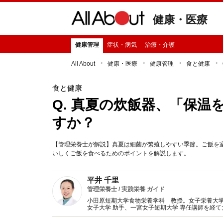
健康・医療
健康管理
症状・病気
治療・介護
All About
健康・医療
健康管理
食と健康
食と健康
Q. 真夏の炊飯器、「保
すか？
【管理栄養士が解説】真夏は細菌が繁殖しやすい季節。ご飯を
いしくご飯を食べるためのポイントを解説します。
平井 千里
管理栄養士 / 実践栄養 ガイド
小田原短期大学食物栄養学科 教授。女子栄養大
女子大学 助手、一宮女子短期大学 専任講師を経
任者（栄養相談も実施）。現在は教壇に立つ傍ら