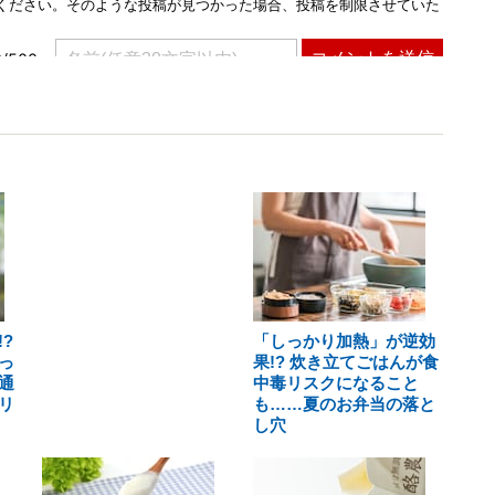
?
「しっかり加熱」が逆効
っ
果!? 炊き立てごはんが食
通
中毒リスクになること
リ
も……夏のお弁当の落と
し穴