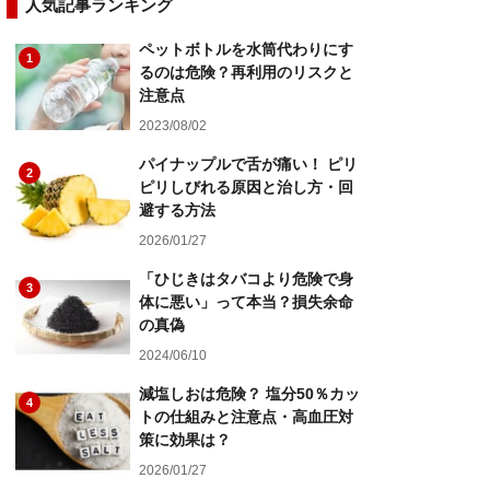
人気記事ランキング
ペットボトルを水筒代わりにす
1
るのは危険？再利用のリスクと
注意点
2023/08/02
パイナップルで舌が痛い！ ピリ
2
ピリしびれる原因と治し方・回
避する方法
2026/01/27
「ひじきはタバコより危険で身
3
体に悪い」って本当？損失余命
の真偽
2024/06/10
減塩しおは危険？ 塩分50％カッ
4
トの仕組みと注意点・高血圧対
策に効果は？
2026/01/27