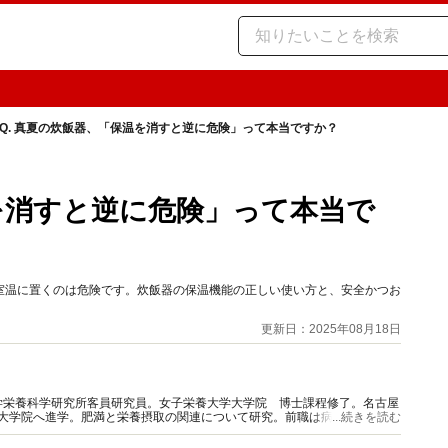
Q. 真夏の炊飯器、「保温を消すと逆に危険」って本当ですか？
温を消すと逆に危険」って本当で
室温に置くのは危険です。炊飯器の保温機能の正しい使い方と、安全かつお
更新日：2025年08月18日
学栄養科学研究所客員研究員。女子栄養大学大学院 博士課程修了。名古屋
て大学院へ進学。肥満と栄養摂取の関連について研究。前職は病院栄養科責
...続きを読む
、実践に即した栄養情報を発信。