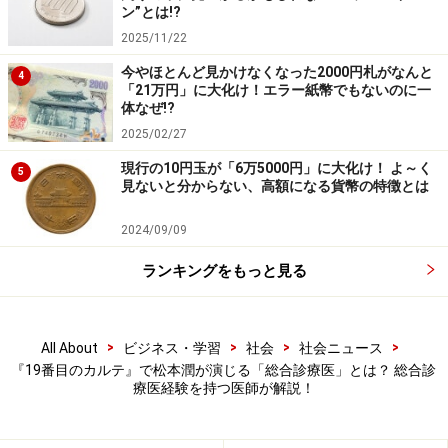
線
ン”とは!?
2025/11/22
実際、筆者も総合診療医としての勤務経験があります
が、「検査では異常がないがつらい」といった訴えを頻
今やほとんど見かけなくなった2000円札がなんと
4
「21万円」に大化け！エラー紙幣でもないのに一
繁に受けました。そうした場合、単に検査データだけを
体なぜ!?
見るのではなく、「生活リズム」「ストレス」「栄養」
2025/02/27
「睡眠」など、多角的な視点から患者の健康状態を評価
現行の10円玉が「6万5000円」に大化け！ よ～く
5
する必要があります。
見ないと分からない、高額になる貨幣の特徴とは
2024/09/09
また、患者本人すら気づいていない、病気の“兆候”を見
抜く力も求められます。たとえば軽度な貧血の背後に消
ランキングをもっと見る
化器がんが潜んでいたり、「なんとなく疲れる」という
訴えの裏に心疾患が隠れていたりすることがあるので
>
>
>
>
All About
ビジネス・学習
社会
社会ニュース
す。そうした“見逃されがちな兆候”を察知することも、
『19番目のカルテ』で松本潤が演じる「総合診療医」とは？ 総合診
総合診療医の責務です。
療医経験を持つ医師が解説！