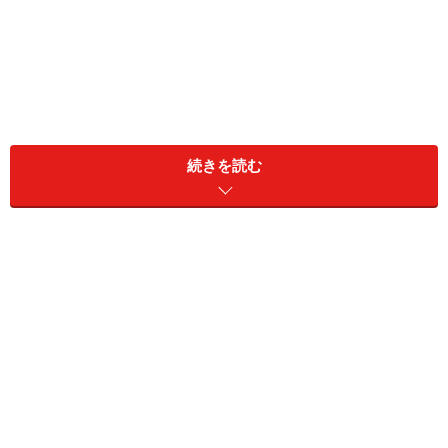
本記事では、総合診療医とは何か、なぜいま必要とされ
ているのか、そして現場ではどのように医療の“空白地
続きを読む
帯”を埋めているのかを、総合診療医として予防医療にも
取り組む医師の視点から解説します。
「診断がつかない病」に挑む姿が共感を呼
ぶ『19番目のカルテ』第1話
『19番目のカルテ』第1話では、原因不明の全身の痛み
に苦しみ、日常生活も困難になった女性・黒岩百々（仲
里依紗）のエピソードが描かれます。彼女は複数の病院