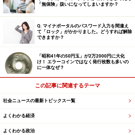
「無保険」扱いになってしまいますか？
科、消化器内科、整形外科、など、極めて細かく診療科
が分かれているため、「自分が何科にかかればいいか分
からない」という患者の声は後を絶ちません。
Q. マイナポータルのパスワード入力を間違え
て「ロック」がかかりました。どうすれば解除
できますか？
「疲れが取れない」「微熱が続く」「痛みが続く部位が
ある」「複数の症状があるが異常が見つからない」——こ
「昭和41年の50円玉」が2万2000円に大化
のような曖昧な症状を抱えた患者に対し、専門医制度だ
け！ エラーコインではなく発行枚数も多いの
けでは対応しきれない場面が少なくないのです。
に一体なぜ？
そうした中で登場したのが「総合診療医」。特定の臓器
この記事に関連するテーマ
にとらわれず、患者の“人となり”や生活背景も含めた全
体を診る「全人的医療」を担う存在です。
社会ニュースの最新トピックス一覧
よくわかる経済
「総合診療医」とはどんな医師？ 医療の“司
よくわかる政治
令塔”としての役割も