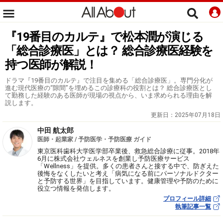
『19番目のカルテ』で松本潤が演じる
「総合診療医」とは？ 総合診療医経験を
持つ医師が解説！
ドラマ『19番目のカルテ』で注目を集める「総合診療医」。専門分化が
進む現代医療の“隙間”を埋めるこの診療科の役割とは？ 総合診療医とし
て勤務した経験のある医師が現場の視点から、いま求められる理由を解
説します。
更新日：
2025年07月18日
中田 航太郎
医師・起業家 / 予防医学・予防医療 ガイド
東京医科歯科大学医学部卒業後、救急総合診療に従事。2018年
6月に株式会社ウェルネスを創業し予防医療サービス
「Wellness」を提供。多くの患者さんと接する中で、防ぎえた
後悔をなくしたいと考え「病気になる前にパーソナルドクター
と予防する世界」を目指しています。健康管理や予防のために
役立つ情報を発信します。
プロフィール詳細
執筆記事一覧