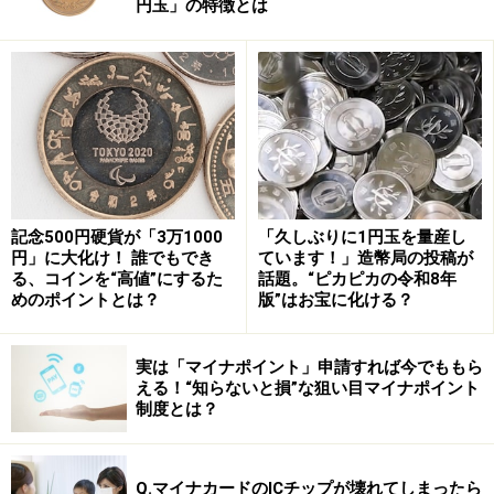
円玉」の特徴とは
を除外し、「線維筋痛症」と診断します。この病気は血
液検査などで異常が出にくく、診断が非常に難しいこと
で知られています。
この一連の描写は、まさに総合診療医の役割を象徴する
シーンです。診療科の枠を超え、患者の訴えを丁寧にす
くい上げ、医療の“ブラックボックス”に光を当ててい
く。その姿勢は、専門特化された現代医療の中で忘れら
記念500円硬貨が「3万1000
「久しぶりに1円玉を量産し
円」に大化け！ 誰でもでき
ています！」造幣局の投稿が
れがちな、「人を診る医療」の本質を映し出していま
る、コインを“高値”にするた
話題。“ピカピカの令和8年
す。
めのポイントとは？
版”はお宝に化ける？
実は「マイナポイント」申請すれば今でももら
なぜ
専門医の時代に、
“全体を診る医師”が
える！“知らないと損”な狙い目マイナポイント
求められるのか
制度とは？
日本の医療は、世界でもトップレベルの高度な技術と専
門性を誇ります。一方で、内科、循環器科、呼吸器内
Q.マイナカードのICチップが壊れてしまったら