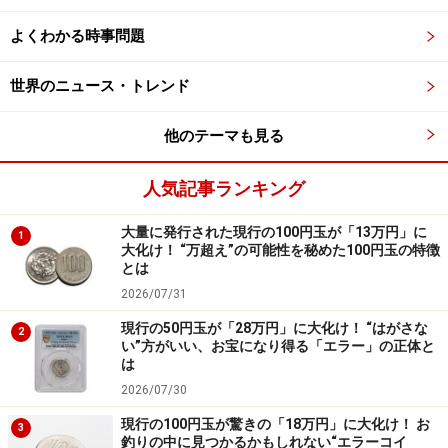
総合診療医（Generalist）は、特定の臓器に限定せず、幅
よくわかる時事問題
広い知識と視野で患者を診る医師です。病気そのものだ
世界のニュース・トレンド
けでなく、患者の生活環境や心理状態も踏まえて診療を
行います。まさに、“病気ではなく人を診る”医療です。
他のテーマも見る
初期診断、複数疾患の整理、社会的背景を含めた介入、
そして必要に応じて専門医へつなぐ、一連のプロセスを
人気記事ランキング
マネジメントする「医療の司令塔」と言えるでしょう。
大量に発行された現行の100円玉が「13万円」に
1
大化け！ “万超え”の可能性を秘めた100円玉の特徴
『19番目のカルテ』では、複数の診療科を転々とする患
とは
者の“診断がつかない病”に、若き総合診療医が地道な情
2026/07/31
報収集と仮説検証を重ねて迫っていきます。これは、実
現行の50円玉が「28万円」に大化け！ “はがさな
2
際の総合診療の現場でもよく見られるアプローチです。
い”方がいい、お宝になり得る「エラー」の正体と
は
2026/07/30
「なんとなく不調」に向き合う医療の最前
現行の100円玉が驚きの「18万円」に大化け！ お
3
釣りの中に見つかるかもしれない“エラーコイ