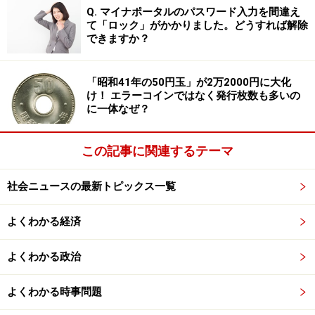
Q. マイナポータルのパスワード入力を間違え
て「ロック」がかかりました。どうすれば解除
一番羨ましいと思う世代は“50代”で、その理由は「バブ
できますか？
ル世代で売り手市場にいた方々です。就職活動で苦労な
く大量に採用され、順調に昇給して給与水準も高い方が
「昭和41年の50円玉」が2万2000円に大化
多いから」。女性よりも年上の世代に思うところがある
け！ エラーコインではなく発行枚数も多いの
ようです。
に一体なぜ？
最後に、国や行政に伝えたいことを聞きました。
この記事に関連するテーマ
「1000人あった採用枠が10名程度まで絞られた世代で
社会ニュースの最新トピックス一覧
す。仕事をしたくても、その入り口にさえ立たせてもら
よくわかる経済
えませんでした。自己責任というけれど、本当にそうな
のでしょうか。何十年もほったらかしにしておいて、国
よくわかる政治
や行政に今さら何の手助けができるのか大いに疑問で
す。社会経験もスキルもない中年をどこの会社が雇いま
よくわかる時事問題
すか？ 社会保障費軽減や国民年金増額などの支援を希望