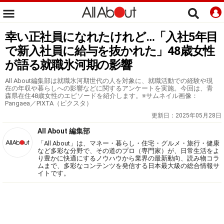
幸い正社員になれたけれど…「入社5年目
で新入社員に給与を抜かれた」48歳女性
が語る就職氷河期の影響
All About編集部は就職氷河期世代の人を対象に、就職活動での経験や現
在の年収や暮らしへの影響などに関するアンケートを実施。今回は、青
森県在住48歳女性のエピソードを紹介します。※サムネイル画像：
Pangaea／PIXTA（ピクスタ）
更新日：
2025年05月28日
All About 編集部
「All About」は、マネー・暮らし・住宅・グルメ・旅行・健康
など多彩な分野で、その道のプロ（専門家）が、日常生活をよ
り豊かに快適にするノウハウから業界の最新動向、読み物コラ
ムまで、多彩なコンテンツを発信する日本最大級の総合情報サ
イトです。