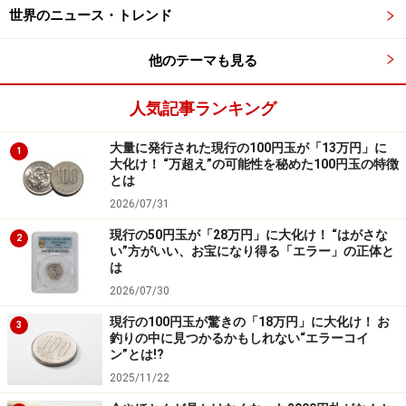
します」
世界のニュース・トレンド
就職したくてもできなかった時代。その影響は今もずっ
他のテーマも見る
と続いているようです。
人気記事ランキング
＜関連記事＞
大量に発行された現行の100円玉が「13万円」に
1
大化け！ “万超え”の可能性を秘めた100円玉の特徴
老後のお金が危ない就職氷河期世代はどうする？
とは
労働局に聞いた！ 就職氷河期世代が受けられる“就
2026/07/31
職支援サービス”
現行の50円玉が「28万円」に大化け！ “はがさな
2
い”方がいい、お宝になり得る「エラー」の正体と
「本当に羨ましい限りです」就職氷河期世代・44歳
は
派遣社員が“バブル世代”に抱く不満
2026/07/30
現行の100円玉が驚きの「18万円」に大化け！ お
3
釣りの中に見つかるかもしれない“エラーコイ
＜参考＞
ン”とは!?
厚生労働省「
就職氷河期世代の方々への支援のご案内
」
2025/11/22