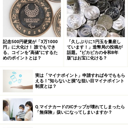
活動時期も終盤戦に入り、活動を辞めようか迷っていた
時期でしたので、あきらめずに動き続けて良かったと思
っています。現在は実家住まいですが、大学入学後に実
家を出て30年、ひとりで東京で頑張れたのは、新卒で正
社員になれたからだと思っています」
記念500円硬貨が「3万1000
「久しぶりに1円玉を量産し
円」に大化け！ 誰でもでき
ています！」造幣局の投稿が
「入社5年目で新入社員に給与を抜かれまし
る、コインを“高値”にするた
話題。“ピカピカの令和8年
た」
めのポイントとは？
版”はお宝に化ける？
女性は現在の年収や暮らしに就職氷河期の影響を感じて
いるそう。
実は「マイナポイント」申請すれば今でももら
える！“知らないと損”な狙い目マイナポイント
制度とは？
「新規採用が見送られたため、入社後3年は下っ端でし
た。入社5年目で新入社員に給与を抜かれました。バブ
Q.マイナカードのICチップが壊れてしまったら
ル世代が上に詰まっていたため、昇進できませんでし
「無保険」扱いになってしまいますか？
た。ボーナスはお小遣い程度のものを1度もらったのみ
でした」