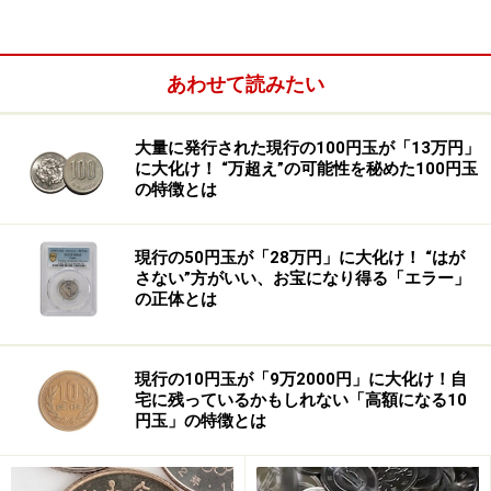
また、就職活動時に言われてショックだった言葉がある
と言います。
あわせて読みたい
「最終面談で2名のうち1名のみ採用、男性が欲しいと言
われ、男性が採用された。ならばどうして最終選考に残
大量に発行された現行の100円玉が「13万円」
したのかと悔しい思いがした。また他の面接では地方出
に大化け！ “万超え”の可能性を秘めた100円玉
身の一人住まいは採用しないと言われた（住宅手当がな
の特徴とは
いため、実家住みの人限定採用とのこと）。初めから応
募条件に記載してほしかった」
現行の50円玉が「28万円」に大化け！ “はが
さない”方がいい、お宝になり得る「エラー」
の正体とは
就職活動に苦労していた女性。しかし最終的には就職活
動の結果に満足できたと言います。
現行の10円玉が「9万2000円」に大化け！自
「補欠ではありましたが正社員として採用されたからで
宅に残っているかもしれない「高額になる10
円玉」の特徴とは
す。その後ひとりが内定を辞退したため、繰り上がりで
職を得ました。とてもラッキーだったと思います。就職