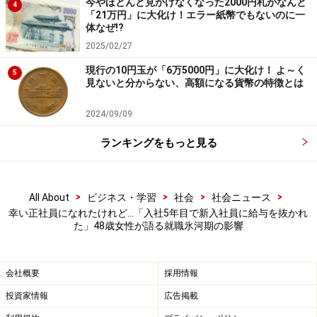
今やほとんど見かけなくなった2000円札がなんと
4
＜調査概要＞
「21万円」に大化け！エラー紙幣でもないのに一
体なぜ!?
就職氷河期世代に関するアンケート
2025/02/27
調査方法：インターネットアンケート
現行の10円玉が「6万5000円」に大化け！ よ～く
調査期間：2025年5月23日
5
見ないと分からない、高額になる貨幣の特徴とは
調査対象：全国30～50代の100人（男性：48人、女性：
51人、回答しない：1人）
2024/09/09
※回答者のコメントは原文ママ
ランキングをもっと見る
※記事内容は執筆時点のものです。最新の内容をご確認くださ
い。
>
>
>
>
All About
ビジネス・学習
社会
社会ニュース
幸い正社員になれたけれど…「入社5年目で新入社員に給与を抜かれ
た」48歳女性が語る就職氷河期の影響
会社概要
採用情報
投資家情報
広告掲載