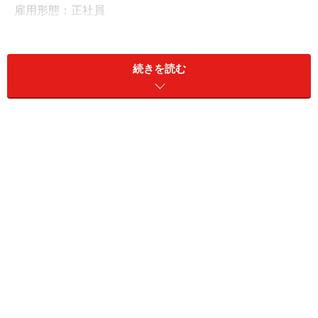
雇用形態：正社員
職業：企画職
世帯年収：320万円
続きを読む
現在の年収や暮らしに満足しているか：満足していない
「あきらめずに動き続けて良かった」
女性は就職活動で苦労したりつらい思いをしたりしたこ
とがあると回答。
「応募要項の受け取りや応募書類の提出が本社に直接提
出の企業が複数あり、そのたびに交通費をかけて本社に
行かなければならず、費用も時間もかかった。エントリ
ーシートが導入され始めた時代で、履歴書と合わせて膨
大な数を手書きしなければならなかったこと」