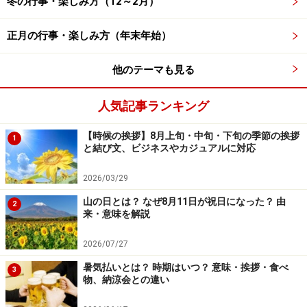
冬の行事・楽しみ方（12～2月）
反対側に持ちかえることができたら気配り上級者です。
正月の行事・楽しみ方（年末年始）
傘を「開く時」「閉じる時」も注意が必要
他のテーマも見る
傘を上に向けて開くと、露先（親骨の先端）が顔の高さ
にくるため自分の顔や周囲の人にあたったりすることが
人気記事ランキング
あります。勢いよく開くワンタッチ式は特に危険ですか
【時候の挨拶】8月上旬・中旬・下旬の季節の挨拶
1
ら、周囲を確認した上で「傘を斜め下に向けて」開きま
と結び文、ビジネスやカジュアルに対応
しょう。
2026/03/29
傘を閉じる時には、周囲を確認しながら傘をさしたまま
山の日とは？ なぜ8月11日が祝日になった？ 由
2
来・意味を解説
で少しすぼめた状態にした後、石突きを下に向けて完全
に閉じます。
2026/07/27
暑気払いとは？ 時期はいつ？ 意味・挨拶・食べ
3
これらは雨傘に限らず日傘も同じなので、傘の正しい持
物、納涼会との違い
ち方を身に付けておきましょう。