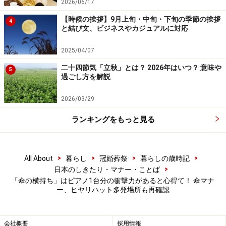
2026/06/17
【時候の挨拶】9月上旬・中旬・下旬の季節の挨拶
＜参考＞
4
と結び文、ビジネスやカジュアルに対応
・
傘の安全性に関する調査
（東京都生活文化スポーツ
局）
2025/04/07
二十四節気「立秋」とは？ 2026年はいつ？ 意味や
5
過ごし方を解説
※記事内容は執筆時点のものです。最新の内容をご確認くださ
い。
2026/03/29
ランキングをもっと見る
次のページへ
1
/
2
>
>
>
>
All About
暮らし
冠婚葬祭
暮らしの歳時記
>
日本のしきたり・マナー・ことば
「傘の横持ち」はピアノ1台分の衝撃力があると心得て！ 傘マナ
ー、ヒヤリハット多発場所も再確認
会社概要
採用情報