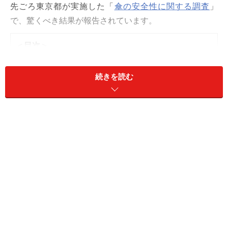
先ごろ東京都が実施した「
傘の安全性に関する調査
」
で、驚くべき結果が報告されています。
＜目次＞
横持ちした傘の衝撃力はビアノ1台分！
続きを読む
傘は思っている以上に長い
傘を携行する時の正しい「持ち方」
傘を「開く時」「閉じる時」も注意が必要