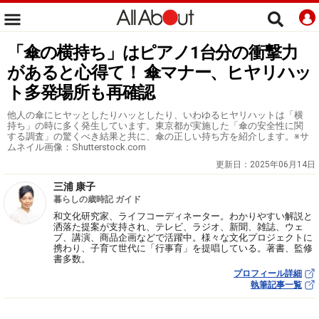
「傘の横持ち」はピアノ1台分の衝撃力
があると心得て！ 傘マナー、ヒヤリハッ
ト多発場所も再確認
他人の傘にヒヤッとしたりハッとしたり、いわゆるヒヤリハットは「横
持ち」の時に多く発生しています。東京都が実施した「傘の安全性に関
する調査」の驚くべき結果と共に、傘の正しい持ち方を紹介します。※サ
ムネイル画像：Shutterstock.com
更新日：
2025年06月14日
三浦 康子
暮らしの歳時記 ガイド
和文化研究家、ライフコーディネーター。わかりやすい解説と
洒落た提案が支持され、テレビ、ラジオ、新聞、雑誌、ウェ
ブ、講演、商品企画などで活躍中。様々な文化プロジェクトに
携わり、子育て世代に「行事育」を提唱している。著書、監修
書多数。
プロフィール詳細
執筆記事一覧