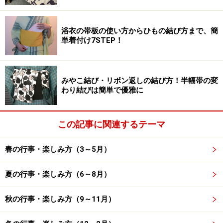
端部分）の長さは入っていないので、実際には表示以上
に長いものを持っていると認識しておいてください。
浴衣の帯板の使い方からひもの結び方まで、簡
単着付け7STEP！
一例として65cmと表示されている市販のビニール傘を測
ってみたところ、親骨が65cm、持ち手が16cm、石突き
が7cmで、全長88cmでした。「先端がとがった88cmも
みやこ結び・リボン返しの結び方！半幅帯の変
ある棒」を横持ちし、振り子のように振って歩く行為の
わり結びは簡単で優雅に
危険性は、容易に想像できるでしょう。
この記事に関連するテーマ
傘を携行する時の正しい「持ち方」
春の行事・楽しみ方（3～5月）
傘を持ち歩く時は、必ず持ち手を持ち、石突きが真下に
向くようにしましょう。そうすると、安全性が高まる
夏の行事・楽しみ方（6～8月）
上、傘から落ちる水滴が周囲に広がることもありませ
ん。
秋の行事・楽しみ方（9～11月）
人とすれ違う際に、濡れた傘が触れないように、さっと