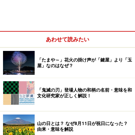
【動画】その持ち方、危険です！「傘の安全性に関する
調査」
あわせて読みたい
横持ちした傘の衝撃力はビアノ1台分！
「たまや～」花火の掛け声が「鍵屋」より「玉
屋」なのはなぜ？
東京都の調査結果によると、他人の傘で自分が受けたヒ
ヤリハットの発生場所で最も多いのは、駅構内の階段・
エスカレーターです。傘を横にして持つ「横持ち」は、
「鬼滅の刃」登場人物の和柄の名前・意味を和
文化研究家が正しく解説！
後ろの人に当たってとても危険。特に階段やエスカレー
ターなど前後に段差がある場所では、傘の先が後ろの人
の顔や胸に当たってしまうので大変危ないのです。
山の日とは？ なぜ8月11日が祝日になった？
由来・意味を解説