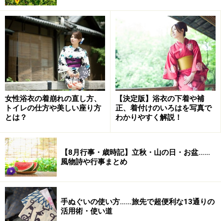
また、横持ちした傘がぶつかった時の衝撃力を測定する
試験をしたところ、厚さ1.6mmのガラスが割れてしまい
ました。この衝撃力はピアノ約1台分（240kgf）！
女性浴衣の着崩れの直し方、
【決定版】浴衣の下着や補
トイレの仕方や美しい座り方
正、着付けのいろはを写真で
これほどの大きな力が傘の先端に集中するため、身体に
とは？
わかりやすく解説！
当たると失明や骨折などの大けがを負う可能性があるこ
とが分かりました。
【8月行事・歳時記】立秋・山の日・お盆……
風物詩や行事まとめ
傘は思っている以上に長い
傘のサイズというと、60cm、65cm、70cmなどの表示を
思い浮かべる人が多いと思います。これらは傘の生地が
手ぬぐいの使い方……旅先で超便利な13通りの
活用術・使い道
張ってある親骨の長さであり、持ち手や石突き（傘の先