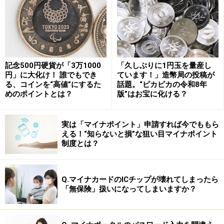
う声も散見された。
近くにコンビニがない場合はこのサービ
ス！
記念500円硬貨が「3万1000
「久しぶりに1円玉を量産し
円」に大化け！ 誰でもでき
ています！」造幣局の投稿が
る、コインを“高値”にするた
話題。“ピカピカの令和8年
めのポイントとは？
版”はお宝に化ける？
自宅・職場でも地図が印刷できる!? ※画像出典：
ゼンリン 公式X
実は「マイナポイント」申請すれば今でももら
える！“知らないと損”な狙い目マイナポイント
また別のポストでは「ご自宅やお勤め先などから住宅地
制度とは？
図を出力したい場合はこちらがおすすめです」ともコメ
ントし、「ゼンリン 住宅地図出力サービス」も案内し
た。
Q.マイナカードのICチップが壊れてしまったら
「無保険」扱いになってしまいますか？
このサービスは最新の住宅地図が24時間365日いつでも
その場で出力できるというもの。価格は1部660円（税