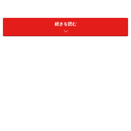
同サービスは「セブン‐イレブン」「ローソン」「ファミ
続きを読む
リーマート」などの大手コンビニで、いつでも簡単に日
本全国から必要なエリアの地図（東西約300m、南北約
190mの範囲）がプリントできるというもの。
ゼンリンはポストと連ねる形で「災害の備えとしてはも
ちろんのこと、転居や新学期が控える3～4月になにかと
地図添付・描画が必要になるシーンが増えます」ともコ
メント。実際に避難所や避難場所を確認する際や、学校
へ児童家庭調査書を提出する際などに地図が必要だ。ま
た車庫証明書を警察署に提出する時などには便利なサー
ビスだ。