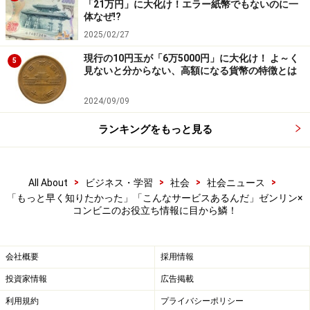
「21万円」に大化け！エラー紙幣でもないのに一
体なぜ!?
2025/02/27
現行の10円玉が「6万5000円」に大化け！ よ～く
5
見ないと分からない、高額になる貨幣の特徴とは
2024/09/09
ランキングをもっと見る
>
>
>
>
All About
ビジネス・学習
社会
社会ニュース
「もっと早く知りたかった」「こんなサービスあるんだ」ゼンリン×
コンビニのお役立ち情報に目から鱗！
会社概要
採用情報
投資家情報
広告掲載
利用規約
プライバシーポリシー