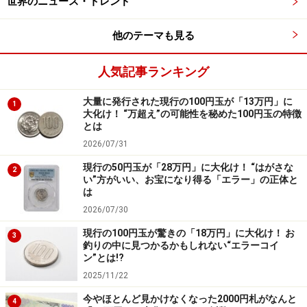
世界のニュース・トレンド
ゼンリン 公式X
他のテーマも見る
ゼンリン「
ゼンリン住宅地図プリントサービス
」
ゼンリン「
ゼンリン 住宅地図出力サービス
」
人気記事ランキング
※コメントは原文ママ
大量に発行された現行の100円玉が「13万円」に
1
＞次ページ：【実際の投稿】「毎年この時期にすみませ
大化け！ “万超え”の可能性を秘めた100円玉の特徴
とは
ん...」
2026/07/31
※記事内容は執筆時点のものです。最新の内容をご確認くださ
現行の50円玉が「28万円」に大化け！ “はがさな
2
い。
い”方がいい、お宝になり得る「エラー」の正体と
は
2026/07/30
次のページへ
1
/
2
現行の100円玉が驚きの「18万円」に大化け！ お
3
釣りの中に見つかるかもしれない“エラーコイ
ン”とは!?
2025/11/22
今やほとんど見かけなくなった2000円札がなんと
4