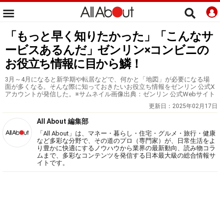
「もっと早く知りたかった」「こんなサ
ービスあるんだ」ゼンリン×コンビニの
お役立ち情報に目から鱗！
3月～4月になると新学期や転居などで、何かと「地図」が必要になる場
面が多くなる。そんな際に知っておきたいお役立ち情報をゼンリン 公式X
アカウントが発信した。※サムネイル画像出典：ゼンリン 公式Webサイト
更新日：
2025年02月17日
All About 編集部
「All About」は、マネー・暮らし・住宅・グルメ・旅行・健康
など多彩な分野で、その道のプロ（専門家）が、日常生活をよ
り豊かに快適にするノウハウから業界の最新動向、読み物コラ
ムまで、多彩なコンテンツを発信する日本最大級の総合情報サ
イトです。