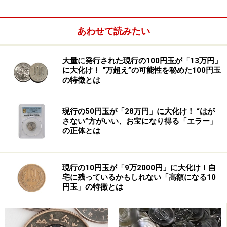
あわせて読みたい
大量に発行された現行の100円玉が「13万円」
に大化け！ “万超え”の可能性を秘めた100円玉
の特徴とは
現行の50円玉が「28万円」に大化け！ “はが
さない”方がいい、お宝になり得る「エラー」
の正体とは
この投稿にSNSユーザーからは「こんなサービスあるん
だ！」「もっと早く知りたかった！」「これ、幼稚園、
保育園、小学校とかの家庭調査書にめちゃくちゃ使える
現行の10円玉が「9万2000円」に大化け！自
やつ…！」と驚きの声が相次いだ。
宅に残っているかもしれない「高額になる10
円玉」の特徴とは
また「以前、町内会の役員（隣組長）になったときに利
用したわ」など実際にサービスを利用して助かったとい