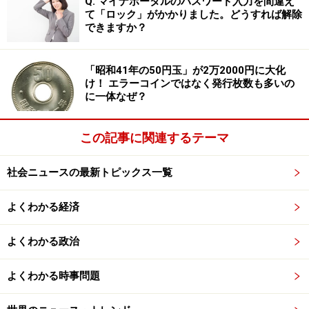
Q. マイナポータルのパスワード入力を間違え
込）から。近くにコンビニがない場合などは、こちらを
て「ロック」がかかりました。どうすれば解除
できますか？
使用したほうがいいだろう。
「昭和41年の50円玉」が2万2000円に大化
毎年この時期にすみません...コンビニのコピー機
け！ エラーコインではなく発行枚数も多いの
に一体なぜ？
で住宅地図がプリントできること、ぜひ覚えて
おいてください
この記事に関連するテーマ
普段住宅地図とは無縁な方でも、3月や4月に突
社会ニュースの最新トピックス一覧
然役立つ可能性あります
https://t.co/0EOxIHKvcD
よくわかる経済
— 株式会社ゼンリン (@ZENRIN_official)
January
29, 2025
よくわかる政治
よくわかる時事問題
＜参考＞