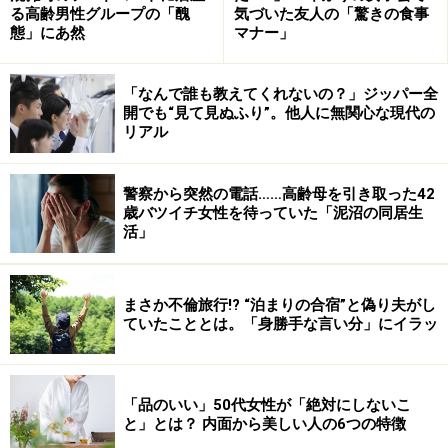
る高齢男性グループの「醜
気づいた友人の「驚きの食事
態」にあ然
マナー」
「なんで誰も教えてくれないの？」ジッパー全
開でも“見て見ぬふり”。他人に無関心な現代の
リアル
警察から突然の電話……高齢母を引き取った42
歳バツイチ女性を待っていた「泥沼の同居生
活」
まさか不倫旅行!? “泊まりの合宿”と偽り夫がし
ていたこととは。「身勝手な言い分」にイラッ
「品のいい」50代女性が「絶対にしないこ
と」とは？ 内面から美しい人の6つの特徴