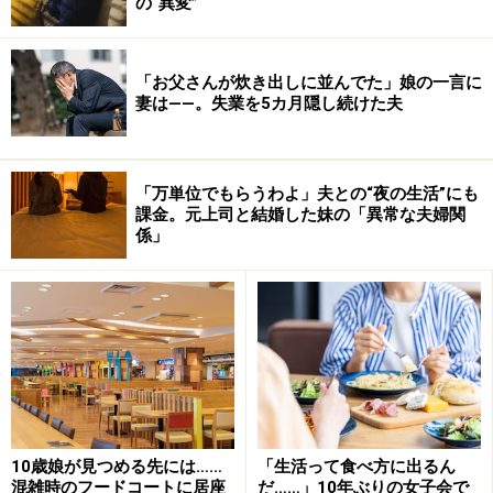
の“異変”
「お父さんが炊き出しに並んでた」娘の一言に
妻は――。失業を5カ月隠し続けた夫
「万単位でもらうわよ」夫との“夜の生活”にも
課金。元上司と結婚した妹の「異常な夫婦関
係」
10歳娘が見つめる先には……
「生活って食べ方に出るん
混雑時のフードコートに居座
だ……」10年ぶりの女子会で