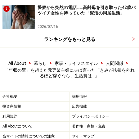
警察から突然の電話……高齢母を引き取った42歳バ
5
ツイチ女性を待っていた「泥沼の同居生活」
2026/07/16
ランキングをもっと見る
>
>
>
>
All About
暮らし
家事・ライフスタイル
人間関係
「年収の壁」を超えた元専業主婦に夫は言った「きみが扶養を外れ
るほど稼ぐなら、生活費は…」
会社概要
採用情報
投資家情報
広告掲載
利用規約
プライバシーポリシー
All Aboutについて
著作権・商標・免責
当サイトの情報についての注意
サイトマップ