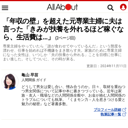
「年収の壁」を超えた元専業主婦に夫は
言った「きみが扶養を外れるほど稼ぐな
ら、生活費は…」
(2ページ目)
専業主婦をやっていたら「誰が食わせてやっているんだ」という態度を
漂わせ、仕事を始めれば不機嫌をまき散らす夫。家族のために専業主婦
になった女性は、いつしか「夫の扶養から外れる」ことを目標に仕事に
まい進した。そしてついに、その時が来る。
更新日：
2024年11月11日
亀山 早苗
人間関係 ガイド
どうして男女は愛し合い、憎み合うのか。日々、取材を重ねつ
つ男女関係について記事や本に書きつづっている。近年は家
族・友人・職場などの人間関係全般や、お金が絡む人間関係の
トラブルについても執筆。『くまモン力－人を惹きつける愛と
魅力の秘密』など著書多数。
プロフィール詳細
執筆記事一覧