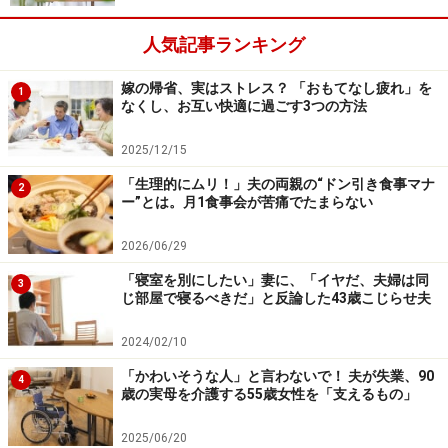
人気記事ランキング
嫁の帰省、実はストレス？ 「おもてなし疲れ」を
1
なくし、お互い快適に過ごす3つの方法
2025/12/15
「生理的にムリ！」夫の両親の“ドン引き食事マナ
2
ー”とは。月1食事会が苦痛でたまらない
2026/06/29
「寝室を別にしたい」妻に、「イヤだ、夫婦は同
3
じ部屋で寝るべきだ」と反論した43歳こじらせ夫
2024/02/10
「かわいそうな人」と言わないで！ 夫が失業、90
4
歳の実母を介護する55歳女性を「支えるもの」
2025/06/20