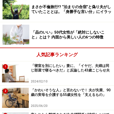
まさか不倫旅行!? “泊まりの合宿”と偽り夫がし
ていたこととは。「身勝手な言い分」にイラッ
「品のいい」50代女性が「絶対にしないこ
と」とは？ 内面から美しい人の6つの特徴
人気記事ランキング
「寝室を別にしたい」妻に、「イヤだ、夫婦は同
1
じ部屋で寝るべきだ」と反論した43歳こじらせ夫
2024/02/10
「かわいそうな人」と言わないで！ 夫が失業、90
2
歳の実母を介護する55歳女性を「支えるもの」
2025/06/20