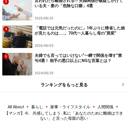
言われたら離婚される!? 夫婦関係が破綻しかけて
3
いる夫・妻の「危険な口癖」4選
2025/08/25
「電話では元気だったのに」1年ぶりに帰省した娘
4
が見たものは……。70代一人暮らし母の“異変”
2026/08/03
夫婦でも言ってはいけない“一瞬で関係を壊す”禁
5
句4選！ 相手の悪口以上にNGな言葉とは？
2024/08/20
ランキングをもっと見る
>
>
>
>
All About
暮らし
家事・ライフスタイル
人間関係
【マンガ】今、共感してしまう…私に「あなたのために離婚はでき
ない」と言った母親の思い