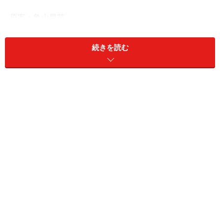
原案：亀山早苗
マンガ：カンザキミナミ（
@knzkminami
）
続きを読む
※記事内容は執筆時点のものです。最新の内容をご確認くださ
い。