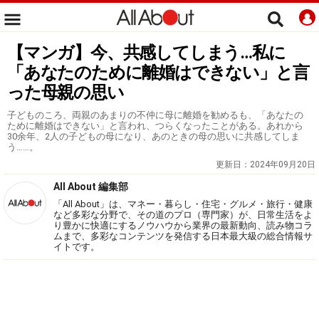
【マンガ】今、共感してしまう…私に
「あなたのために離婚はできない」と言
った母親の思い
子どものころ、両親のあまりの不仲に母に離婚を勧めるも、「あなたの
ために離婚はできない」と言われ、つらくなったことがある。あれから
30余年、2人の子どもの母になり、あのときの母の思いに共感してしま
う……。
更新日：
2024年09月20日
All About 編集部
「All About」は、マネー・暮らし・住宅・グルメ・旅行・健康
など多彩な分野で、その道のプロ（専門家）が、日常生活をよ
り豊かに快適にするノウハウから業界の最新動向、読み物コラ
ムまで、多彩なコンテンツを発信する日本最大級の総合情報サ
イトです。