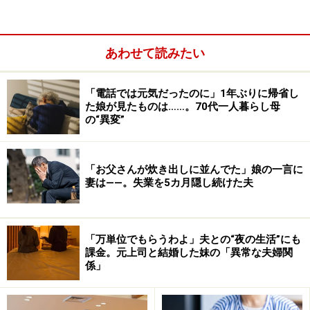
あわせて読みたい
「電話では元気だったのに」1年ぶりに帰省し
た娘が見たものは……。70代一人暮らし母
の“異変”
「お父さんが炊き出しに並んでた」娘の一言に
妻は――。失業を5カ月隠し続けた夫
「万単位でもらうわよ」夫との“夜の生活”にも
課金。元上司と結婚した妹の「異常な夫婦関
係」