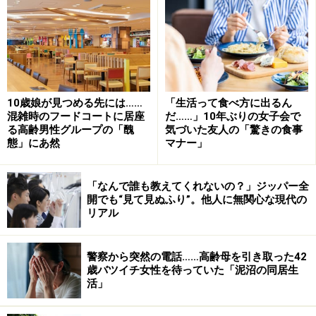
10歳娘が見つめる先には……
「生活って食べ方に出るん
混雑時のフードコートに居座
だ……」10年ぶりの女子会で
る高齢男性グループの「醜
気づいた友人の「驚きの食事
態」にあ然
マナー」
「なんで誰も教えてくれないの？」ジッパー全
開でも“見て見ぬふり”。他人に無関心な現代の
リアル
警察から突然の電話……高齢母を引き取った42
歳バツイチ女性を待っていた「泥沼の同居生
活」