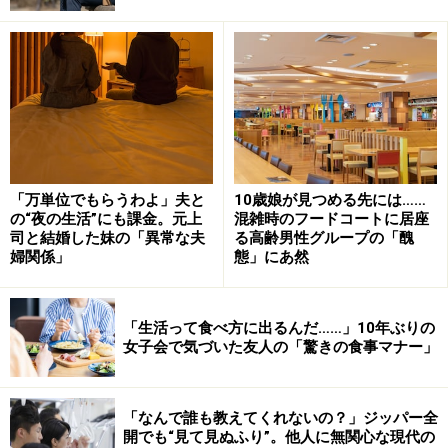
たんですがお尻が半分見えそうなショートパンツに胸の
谷間がくっきり見えたトップス。ちょっとあんた、何な
の、そのかっこう。私は一緒に歩きたくないよと言って
しまいました」
だって今日は暑いじゃない、それにかわいいでしょ。お
母さんが一緒なんだからむしろいいじゃないと娘はあっ
さりと言った。
「万単位でもらうわよ」夫と
10歳娘が見つめる先には……
の“夜の生活”にも課金。元上
混雑時のフードコートに居座
司と結婚した妹の「異常な夫
る高齢男性グループの「醜
「女の子は腰を冷やしちゃいけないのよと言いながら、
婦関係」
態」にあ然
あれ、と私自身思いました。そういえば私も若いころ、
母に『なんてかっこうしてるの！』と言われたなと。私
の時代はそれほど露出度が高くないはずだったけどと思
「生活って食べ方に出るんだ……」10年ぶりの
女子会で気づいた友人の「驚きの食事マナー」
いながら自宅に戻って、母にそう言ったら『あんたなん
か、お尻が半分見えてたわよ』って。あらら、娘と一緒
だとは思いましたが、時代が違いますからね。流行を追
「なんで誰も教えてくれないの？」ジッパー全
開でも“見て見ぬふり”。他人に無関心な現代の
う気持ちは分かるけど、本当に心配です」