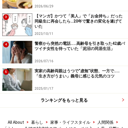
男性関係なども気になりました」
2026/06/29
娘は気配を感じたのか目を覚ました。そしていきなり、
【マンガ】かつて「美人」で「お金持ち」だった
3
同級生に再会したら…20年で驚きの変化を遂げて
連絡くらいしてから来てよと怒りだした。それは分かる
いた
けど、私はあなたが心配でとミナさんは母親全開だった
2023/10/11
のだが、それがさらに娘の怒りに火をつけた。
警察から突然の電話……高齢母を引き取った42歳バ
4
ツイチ女性を待っていた「泥沼の同居生活」
「私のプライバシーはないのかと。あわててその場は部
屋を出ましたが、なんだか気になって時間をつぶして午
2026/07/16
後、また行ってみたんです。そうしたらちょうど若い男
実家の高齢両親はうつで“虚無”状態、一方で……
5
性が娘の部屋に入っていくところで……。知らん顔してい
「生き方がうまい」義母に感じる元気のコツ
ようかと思ったけど、そんな場面を見てしまったら帰る
2025/01/17
わけにはいかない。踏みこみましたよ」
ランキングをもっと見る
ただの友達なんだから、お母さんはもう帰ってよと叫ぶ
娘と、そんな娘を鎮めようとする彼。そして彼は「失礼
しました」と帰っていった。
>
>
>
>
All About
暮らし
家事・ライフスタイル
人間関係