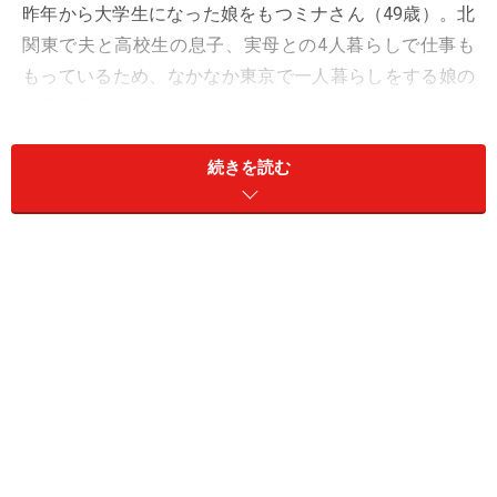
昨年から大学生になった娘をもつミナさん（49歳）。北
関東で夫と高校生の息子、実母との4人暮らしで仕事も
もっているため、なかなか東京で一人暮らしをする娘の
様子を見に行くことができなかった。
「娘も2カ月に1回くらいは遊びに来ますし、変わった様
続きを読む
子もない。若い女の子の一人暮らしは本当に心配だった
んですが、案外、地味なかっこうをしているから大丈夫
かなと思っていたんです」
今年の春、ようやく時間ができたので、娘の暮らす部屋
を見に行った。部屋を一緒に決めたとき以来だ。
「ジャージを着た娘はニコニコしながらお茶を入れてく
れたり、『私の作ったごはん食べるでしょ』とチャーハ
ンを作ってくれたり。家にいるときはたいして家事もし
なかったのに、全部、自分でやってるんだなあと思う