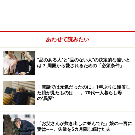
と、成長したんだなとうれしかったですね」
あわせて読みたい
“品のある人”と“品のない人”の決定的な違いと
は？ 周囲から愛されるための「必須条件」
「電話では元気だったのに」1年ぶりに帰省し
た娘が見たものは……。70代一人暮らし母
午後からは一緒に買い物にいこうと約束していた。娘は
の“異変”
ワンルームの隅で着替えて、「お待たせ」と言った。
娘の姿を見てビックリ
「お父さんが炊き出しに並んでた」娘の一言に
妻は――。失業を5カ月隠し続けた夫
「その姿を見て、母は驚きましたよ。まあ、暑い日だっ