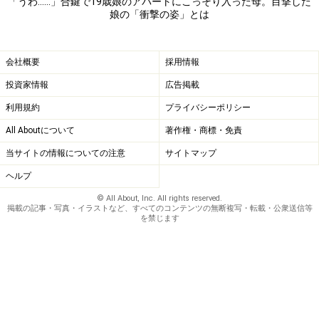
「うわ……」合鍵で19歳娘のアパートにこっそり入った母。目撃した
娘の「衝撃の姿」とは
心配でいてもたってもいられない
「まともな人みたいだと安心したけど、娘の怒りは消え
会社概要
採用情報
なかった。それからは完全に黙りこくって。私は一人で
投資家情報
広告掲載
帰ってきましたが、それ以来、LINEにも反応しません。
夫や私の母とは個別に話しているみたいだけど」
利用規約
プライバシーポリシー
All Aboutについて
著作権・商標・免責
母親の心配など、まだ分からないのだろう。だが、ミナ
当サイトの情報についての注意
サイトマップ
さんにしてみれば、そのくらいの想像もつかないのにあ
んな派手なかっこうをしたり、彼を部屋に呼んだりして
ヘルプ
いること自体がいてもたってもいられないくらい不安な
© All About, Inc. All rights reserved.
掲載の記事・写真・イラストなど、すべてのコンテンツの無断複写・転載・公衆送信等
のだ。
を禁じます
「夫も母も、娘を信用して少し放っておけと言うんで
す。でもねえ、大丈夫なのかしらという思いが消せなく
て。娘と私は本当に仲が良かったんですよ。それなの
に……。息子は『お母さんがお姉ちゃんに依存していたん