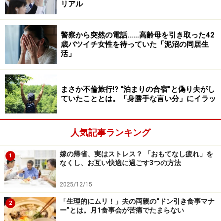
リアル
ミナさん自身は、それほど嫌な思いも怖い思いもした記
憶がないが、今の時代を考えるととても安心してはいら
警察から突然の電話……高齢母を引き取った42
れなかった。
歳バツイチ女性を待っていた「泥沼の同居生
活」
ふだんの娘の様子を見に行ってみると
まさか不倫旅行!? “泊まりの合宿”と偽り夫がし
心配でたまらなくなったミナさんは、娘に黙って、ある
ていたこととは。「身勝手な言い分」にイラッ
土曜日の朝、娘を訪ねてみた。合鍵は使わないという約
束だったが、「ここはそうしてはいられない」とこっそ
人気記事ランキング
り入ってみると、娘は寝ていた。前の晩、遅くまで遊ん
でいたのだろうか、相変わらずマイクロミニのスカート
嫁の帰省、実はストレス？ 「おもてなし疲れ」を
1
に下着のようなトップスだ。いつの間にか髪も金髪にな
なくし、お互い快適に過ごす3つの方法
っている。
2025/12/15
「うわ、と思いましたよ。高校時代は地味な子だったの
「生理的にムリ！」夫の両親の“ドン引き食事マナ
2
に、どうしてこんなふうになってしまったんだろうと。
ー”とは。月1食事会が苦痛でたまらない