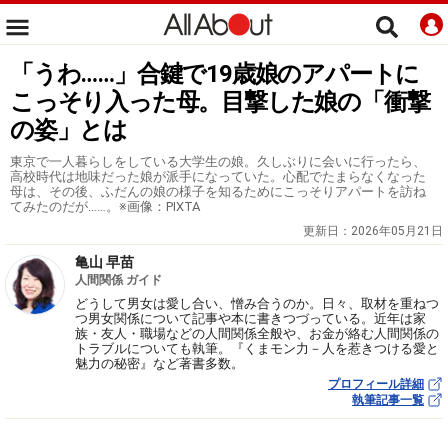
「うわ……」合鍵で19歳娘のアパートに
こっそり入った母。目撃した娘の「衝撃
の姿」とは
東京で一人暮らしをしている大学生の娘。久しぶりに会いに行ったら、
高校時代は地味だった娘が派手になっていた。心配でたまらなくなった
母は、その後、ふだんの娘の様子を知るためにこっそりアパートを訪ね
てみたのだが……。※画像：PIXTA
更新日：
2026年05月21日
亀山 早苗
人間関係 ガイド
どうして男女は愛し合い、憎み合うのか。日々、取材を重ねつ
つ男女関係について記事や本に書きつづっている。近年は家
族・友人・職場などの人間関係全般や、お金が絡む人間関係の
トラブルについても執筆。『くまモン力－人を惹きつける愛と
魅力の秘密』など著書多数。
プロフィール詳細
執筆記事一覧