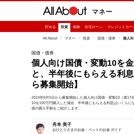
マネー
貯める
投資
保険
住宅ローン
クレジットカー
All About
マネー
投資
国債・債券
個人向
国債・債券
個人向け国債・変動10を金利
と、半年後にもらえる利息は
ら募集開始】
2024年9月5日から募集開始した個人向け国債・変動10（第1
10を100万円購入した場合、半年後にもらえる利息はいくら
債の購入手順をご紹介します。
舟本 美子
おひとりさまのお金・ペットのお金 ガイド